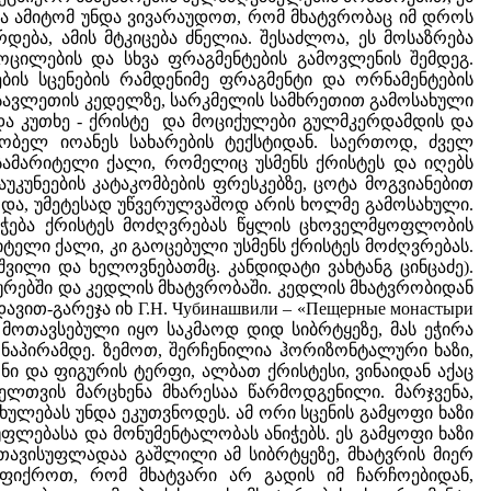
 და ამიტომ უნდა ვივარაუდოთ, რომ მხატვრობაც იმ დროს
დება, ამის მტკიცება ძნელია. შესაძლოა, ეს მოსაზრება
ოცილების და სხვა ფრაგმენტების გამოვლენის შემდეგ.
ის სცენების რამდენიმე ფრაგმენტი და ორნამენტების
ასავლეთის კედელზე, სარკმელის სამხრეთით გამოსახული
ედა კუთხე - ქრისტე და მოციქულები გულმკერდამდის და
რობელ იოანეს სახარების ტექსტიდან. საერთოდ, ძველ
სამარიტელი ქალი, რომელიც უსმენს ქრისტეს და იღებს
საუკუნეების კატაკომბების ფრესკებზე, ცოტა მოგვიანებით
და, უმეტესად უწვერულვაშოდ არის ხოლმე გამოსახული.
ნიჭება ქრისტეს მოძღვრებას წყლის ცხოველმყოფლობის
იტელი ქალი, კი გაოცებული უსმენს ქრისტეს მოძღვრებას.
ვილი და ხელოვნებათმც. კანდიდატი ვახტანგ ცინცაძე).
ტურებში და კედლის მხატვრობაში. კედლის მხატვრობიდან
(დავით-გარეჯა იხ Г.Н. Чубинашвили – «Пещерные монастыри
ა მოთავსებული იყო საკმაოდ დიდ სიბრტყეზე, მას ეჭირა
ნაპირამდე. ზემოთ, შერჩენილია ჰორიზონტალური ხაზი,
ი და ფიგურის ტერფი, ალბათ ქრისტესი, ვინაიდან აქაც
ელთვის მარცხენა მხარესაა წარმოდგენილი. მარჯვენა,
ულებას უნდა ეკუთვნოდეს. ამ ორი სცენის გამყოფი ხაზი
ფლებასა და მონუმენტალობას ანიჭებს. ეს გამყოფი ხაზი
ა თავისუფლადაა გაშლილი ამ სიბრტყეზე, მხატვრის მიერ
იფიქროთ, რომ მხატვარი არ გადის იმ ჩარჩოებიდან,