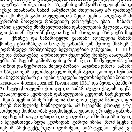
დლებზეა, რომლებიც XI საუკუნის დასაწყისს მიეკუთვნება
უმცა წინასწარ, სანამ სამუშაოები მთლიანად არ დამთავრ
ში ქრისტეს გამოსახულებიდან ზედა ფენის საღებავის მ
ვრობის მხოლოდ რამდენიმე ფრაგმენტი. ესაა - სახარებ
რობით ყველაზე მნიშვნელოვანია დასავლეთის მკლავის, დ
ტელი ჭასთან. შემორჩენილია სცენის მხოლოდ მარცხენა ზ
ნა - "ქრისტე და სამარიტელი ჭასთან" აღებულია მახა
რისტე გამოსახულია ხოლმე ჭასთან, ჭის მეორე მხარეს 
ე ადრინდელ ქრისტიანულ ხელოვნებაში გვხვდება, II - III 
ე და მოზაიკებზე. ადრინდელ ძეგლებზე ქრისტე ახალგაზრ
ებში ამ სცენის გამოსახვის დროს მეტი მნიშვნელობა ე
ლი თმით და წვერითაა, მშვიდ პოზაში საუბრის დროს, სამარ
ო სამუსაოებს ხელმძღვანელობდნენ აკად. გიორგი ჩუბინაშ
ს ხელოვნებაში ეს სცენა გვხვდება ხელთნაწერების მინია
чевская – Фрески древней Грузии изю 1931) და ბერთ-უბანში 
. 62). სვეტიცხოველში ქრისტე და სამარიტელი ქალის სცენ
თ დასავლეთის კუთხიდან დასავლეთის კედლის სარკმელის 
 ზედა სცენიდან შერჩენილია მხოლოდ ქვედა ნაწილი, ფონ
სტეს რომელიმე სასწაულიდან. ამ სცენებში ქრისტე ყოვ
რომელიც მოძრაობას გადმოსცემს, უდაოდ ქრისტეს გამოსახ
ვე სცენის ფიგურებიდან და ეს ფონი კომპოზიციას თავისუ
ბა სვეტისთავის ზედა კუთხიდან. გარდა იმისა, რომ სცენ
იერის არქიტექტურული ფორმები, სიბრტყეები. უნდა ვ