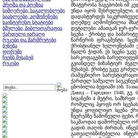
პროზა და პოეზია
მხატვრობა ნაგებობის იმ კე
სიმღერები, საგალობლები
უნდა იყოს შესრულებული, თ
სიახლეები, აღმოჩენები
დადასტურდეს საკურთხეველ
საინტერესო სტატიები
დღემდე აღმოჩენილია მხატ
ბმულები, ბიბლიოგრაფია
დეტალები. ამათგან ჯერ-ჯე
ქართული იარაღი
სცენა - ქრისტე და სამარი
რუკები და მარშრუტები
წარწერის ფრაგმენტი. სცე
ბუნება
ქრისტიანულ ხელოვნებაში ქ
ფორუმი
წყალს ჭიდან. ეს სცენა უკვ
ჩვენს შესახებ
სარკოფაგების ბარელიეფებზ
რუკები
გვიანდელ ბიზანტიურ ძეგლ
შესახებ. ქრისტე უკვე გრძე
(სამეცნიერო სარესტავრაცი
ქართულ საშუალო საუკუნეები
ცნობილია ბედიაში (იხ. Толма
Давид – Гареджи» 1948, გვ
სიგანეში 4 მეტრი, სამხრე
რომელიც ჰყოფს ორ სცენას.
უნდა ყოფილიყო სცენა ქრი
წვერებზე წამოწეული ფეხი, 
საკმაოდაა დაშორებული ორი
გადის თაღის ძირთან, იწყე
გათვალისწინებულია ინტერ