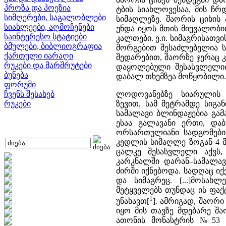
პროზა და პოეზია
ტბის სიახლოვესაა, მის ჩ
სიმღერები, საგალობლები
სიმაღლეზე. შაორის ციხის
სიახლეები, აღმოჩენები
უნდა იყოს მთის მიუვალობ
საინტერესო სტატიები
კალთები. ე.ი. სიმაგრისათვი
ბმულები, ბიბლიოგრაფია
მორგებით შესაძლებელია სა
ქართული იარაღი
შედარებით, შაორზე ჯერაც 
რუკები და მარშრუტები
დაყოლებული შესასვლელით
ბუნება
დაბალ თხემზეა მოწყობილი. 
ფორუმი
ჩვენს შესახებ
ლოდოვანებზე სიარულის 
რუკები
ზევით, სამ მეტრამდე სიგა
სამალავი ბლინდაჟებია გამ
ესაა გალავანი ერთი, და
ორსართულიანი სადგომები
კედლის სიმაღლე ზოგან 4 მ–
ცალკე შესასვლელი აქვს,
კარკნალში დარან–სამალავ
ძირში იქნებოდა. სადღაც ი
და სიმაგრეც. [...]მოსახ
მეტყველებს თუნდაც ის ფაქ
1
უნახავთ[
]. ამრიგად, შაორ
იყო მის თავზე მდებარე შა
ათონის მონასტრის №53 