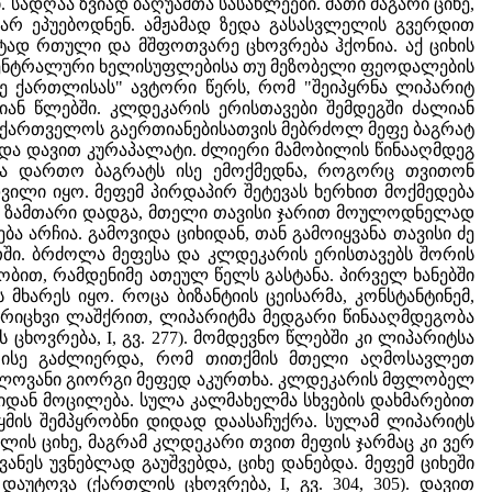
ადღაა ზვიად ბაღუაშთა სასახლეები. მათი მაგარი ციხე,
 არ ეპუებოდნენ. ამჟამად ზედა გასასვლელის გვერდით
ტად რთული და მშფოთვარე ცხოვრება ჰქონია. აქ ციხის
, ცენტრალური ხელისუფლებისა თუ მეზობელი ფეოდალების
ნე ქართლისას" ავტორი წერს, რომ "შეიპყრნა ლიპარიტ
-იან წლებში. კლდეკარის ერისთავები შემდეგში ძალიან
საქართველოს გაერთიანებისათვის მებრძოლ მეფე ბაგრატ
და დავით კურაპალატი. ძლიერი მამობილის წინააღმდეგ
ება დართო ბაგრატს ისე ემოქმედნა, როგორც თვითონ
დვილი იყო. მეფემ პირდაპირ შეტევას ხერხით მოქმედება
ც ზამთარი დადგა, მთელი თავისი ჯარით მოულოდნელად
 არჩია. გამოვიდა ციხიდან, თან გამოიყვანა თავისი ძე
ვეთში. ბრძოლა მეფესა და კლდეკარის ერისთავებს შორის
სობით, რამდენიმე ათეულ წელს გასტანა. პირველ ხანებში
ხარეს იყო. როცა ბიზანტიის ცეისარმა, კონსტანტინემ,
ურიცხვი ლაშქრით, ლიპარიტმა მედგარი წინააღმდეგობა
ხოვრება, I, გვ. 277). მომდევნო წლებში კი ლიპარიტსა
ი ისე გაძლიერდა, რომ თითქმის მთელი აღმოსავლეთ
ეწლოვანი გიორგი მეფედ აკურთხა. კლდეკარის მფლობელ
იდან მოცილება. სულა კალმახელმა სხვების დახმარებით
 ყმის შემპყრობნი დიდად დაასაჩუქრა. სულამ ლიპარიტს
ელის ციხე, მაგრამ კლდეკარი თვით მეფის ჯარმაც კი ვერ
ნეს უვნებლად გაუშვებდა, ციხე დანებდა. მეფემ ციხეში
აუტოვა (ქართლის ცხოვრება, I, გვ. 304, 305). დავით