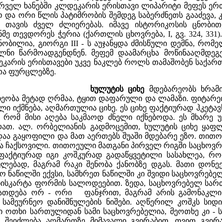
რველ ხანებში კლდეკარის ერისთავი ლიპარიტი მეფეს ერთგ
 და ორი წლის პატიმრობის შემდეგ საბერძნეთს გააძევა, 
 თავის ძველ ძლიერებას. იმავე ისტორიკოსის ცნობით
ე თევდორეს ჭერია (ქართლის ცხოვრება, I, გვ. 324, 331
ობილია, გიორგი III - ს აუჯანყდა ძმისწული დემნა, რომ
ნი წარმოადგენდნენ. მეფემ დაამარცხა მოწინააღმდეგ
ეკარის ერისთავები უკვე ნაკლებ როლს თამაშობენ საქა
თა ფურცლებზე.
ხულუტის ციხე
მდებარეობს ხრამის
 ხეობა მეტად ღრმაა, ტყით დაფარული და ლამაზი. ფიტარ
ლი იქმნება, აღმართულია ციხე. ეს ციხე ფაქტიურად ჰკეტა
 რომ მისი აღება საკმაოდ ძნელი იქნებოდა. ეს მხარე უ
ათ. ალ. ორბელიანის გადმოცემით, ხულუტის ციხე ყაფლა
ა გაყოფილი და მათ აერთებს შუაში მდებარე ეზო. თითოე
ა ჩაქსოვილი. თითოეული მათგანი პირველ რიგში საცხოვრე
ფაქტიურად იგი კოშკურად გადაწყვეტილი სასახლეა, 
ებად, მაგრამ რაკი შენობა ქანობზე დგას. მათი დონეე
 ნაწილში ექვსი, სამხრეთ ნაწილში კი შვიდი საცხოვრებე
სკარტა ფორმის სალოდეებით. ზედა, საცხოვრებელ სართულ
თდება ორ - ორი ფანჯრით, მაგრამ არის გამონაკლისი,
 სამეურნეო დანიშნულების ნიშები. აღწერილ კოშკს სიდ
ისი ოთხი სართულიდან სამი საცხოვრებელია, მეოთხე კი -
 შეიძლება აღმართზე მიმავალი გვირაბით, თვით გვირ