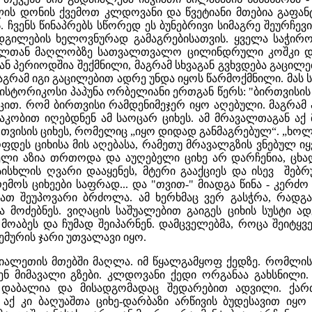
ს დონის ქვემოთ კლდოვანი და წვეტიანი მთებია გაფანტულ
 ჩვენს წინაპრებს სწორედ ეს ბუნებრივი სიმაგრე შეურჩევ
დგილების ხელოვნურად გამაგრებისათვის. ყველა საჭი
ლელთან მაღლობზე სათვალთვალო ცილინდრული კოშკი დგ
ან პერიოდშია შექმნილი, მაგრამ სხვაგან გვხვდება გაცი
ა, მაგრამ იგი გაცილებით ადრე უნდა იყოს წარმოქმნილი. მა
ტორიკოსი პაპუნა ორბელიანი ერთგან წერს: "ბირთვისის ც
იცით. რომ ბირთვისი რამდენიმეჯერ იყო აღებული. მაგრა
მაკობით იღებდნენ ამ საოცარ ციხეს. ამ მრავალთაგან ა
რთვისის ციხეს, რომელიც „იყო დიდად განმაგრებულ“. „ხო
ფდეს ციხისა მის აღებასა, რამეთუ მრავალგზის ვნებულ იყვ
ლი აზია თრთოდა და აუღებელი ციხე არ დარჩენია, ცხადი
სისხლის ღვარი დააყენეს, მტერი გააქციეს და ისევ შე
მოს ციხეები საფრად... და "თვით-" მიადგა წინა - კერძო ბჭ
ნათ შეუპოვარი ბრძოლა. ამ ხერხმაც ვერ გასჭრა, რადგა
ა მოძებნეს. ვიღაცის საშუალებით გაიგეს ციხის სუსტი ა
მოაბეს და ჩუმად შეიპარნენ. დამცველებმა, როცა შეიტყვ
ემურის ჯარი უთვალავი იყო.
ალეთის მთებში მაღლა. იმ წყალგამყოფ ქედზე. რომლის 
ენ მიმავალი გზები. კლდოვანი ქედი ორგანაა გახსნილ
დაბალია და მისადგომადაც შედარებით ადვილი. ქარ
აქ კი ბაღუაშთა ციხე-დარბაზი არწივის ბუდესავით ი