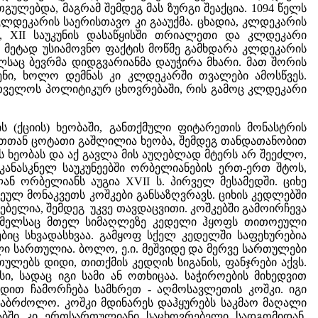
ულებდა, მაგრამ შემდეგ მას ზურგი შეაქცია. 1094 წელს
კლდეკარის საერისთავო კი გააუქმა. ცხადია, კლდეკარის
, XII საუკუნის დასაწყისში თრიალეთი და კლდეკარი
). მეტად უსიამოვნო ფაქტის მოწმე გამხდარა კლდეკარის
ელსაც ბევრმა დიდგვარიანმა დაუჭირა მხარი. მათ შორის
ენი, ხოლო დემნას კი კლდეკარში თვალები ამოსწვეს.
რთველოს პოლიტიკურ ცხოვრებაში, რის გამოც კლდეკარი
 (ქციის) ხეობაში, განთქმული ფიტარეთის მონასტრის
ეთთან ცოტათი გაშლილია ხეობა, შემდეგ თანდათანობით
ვს ხეობას და აქ გავლა მის აუღებლად მტერს არ შეეძლო,
კანასკნელ საუკუნეებში ორბელიანების ერთ-ერთ შტოს,
ნ ორბელიანს აუგია XVII ს. პირველ მესამედში. ციხე
ულ მონაკვეთს კოშკები განსაზღვრავს. ციხის კედლებში
ბელია, შემდეგ უკვე თავდაცვითი. კოშკებში გამოირჩევა
რომელსაც მთელ სიმაღლეზე კედელი ჰყოფს თითოეული
ბიც სხვადასხვაა. გამყოფ სქელ კედელში საფეხურებია
ლი სართულია. ბოლო, ე.ი. მეშვიდე და მერვე სართულები
ებს დიდი, თითქმის კედღის სიგანის, ფანჯრები აქვს.
 სადაც იგი სამი ან ოთხიცაა. საჭიროების მიხედვით
იდით ჩამორჩება სამხრეთ - აღმოსავლეთის კოშკი. იგი
 საბრძოლო. კოშკი მდინარეს დაჰყურებს საკმაო მაღალი
აბში კი ერთსართულიანი საცხოვრებელი სადგომიდან,