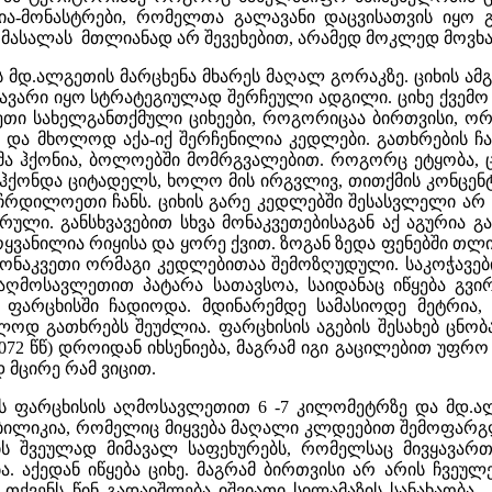
ა-მონასტრები, რომელთა გალავანი დაცვისათვის იყო გ
მასალას მთლიანად არ შევეხებით, არამედ მოკლედ მოვხ
 მდ.ალგეთის მარცხენა მხარეს მაღალ გორაკზე. ციხის ამ
ავარი იყო სტრატეგიულად შერჩეული ადგილი. ციხე ქვემ
ეთი სახელგანთქმული ციხეები, როგორიცაა ბირთვისი, ო
ი და მხოლოდ აქა-იქ შერჩენილია კედლები. გათხრების ჩ
გმა ჰქონია, ბოლოებში მომრგვალებით. როგორც ეტყობა, 
 ჰქონდა ციტადელს, ხოლო მის ირგვლივ, თითქმის კონცე
დილოეთი ჩანს. ციხის გარე კედლებში შესასვლელი არ ჩ
ლი. განსხვავებით სხვა მონაკვეთებისაგან აქ აგურია გ
ოყვანილია რიყისა და ყორე ქვით. ზოგან ზედა ფენებში თლ
ნაკვეთი ორმაგი კედლებითაა შემოზღუდული. საკოჭავები
აღმოსავლეთით პატარა სათავსოა, საიდანაც იწყება გვი
ფარცხისში ჩადიოდა. მდინარემდე სამასიოდე მეტრია,
ლოდ გათხრებს შეუძლია. ფარცხისის აგების შესახებ ცნობ
072 წწ) დროიდან იხსენიება, მაგრამ იგი გაცილებით უფრო
 მცირე რამ ვიცით.
ს ფარცხისის აღმოსავლეთით 6 -7 კილომეტრზე და მდ.ა
 ბილიკია, რომელიც მიყვება მაღალი კლდეებით შემოფარ
ს შვეულად მიმავალ საფეხურებს, რომელსაც მივყავარ
ა. აქედან იწყება ციხე. მაგრამ ბირთვისი არ არის ჩვეულე
ქ თქვენს წინ გადაიშლება იშვიათი სილამაზის სანახაო