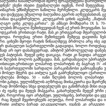
ღუაშთა ნასახლარიდან მცირე ფრაგმენტებია დარჩენილი. ს
ნენ? ესენი ისეთი ქედმაღლები იყვნენ, რომ მეფეებსაც
იმაგრის უმნიშვნელო ნაწილია შერჩენილი. კლდეკარს მე
ბა და დაქცევაც უშუალოდ ბაღუაშთა გვარის აღზევებასთან
ნაა დაკავშირებული. კლდეკარის ციხის აგებაზე „მატია
აღაგო ციხე კლდე-კართა". ეს ამბავი მომხდარა IX ს. 70
ლების მრავალი შემთხვევიდან ჩვენ აქ ერთს მოვიყვანთ. 
ლდეკარის ერისთავი რატი. მას კი ერთგვარად მფარველობ
ნდოდა. როდესაც ერთი შემთხვევის შემდეგ დავითმა ნ
არი. ციხეში მყოფი რატის წინააღმდეგ ბრძოლა არც ისე ა
ჯერ დასავლეთ საქართველოში გადავიდა, ხოლო როდესა
მზად არ იყო დასახვედრად, ამიტომ უბრძოლველად დანებება
ეს პატიებას. მეფემ ციხე დაიკავა, რატი კი წავიდა არგ
იანი წლების ბოლოს გამწვავდა. მან, გარდამავალი უპირატე
თავთ-ერისთავი ლიპარიტ ლიპარიტის ძე ბაგრატ IV -ის მ
ლს საქართველოში სარდალი პარაკიმანოსი გამოაგზავნა 
 მოსულ მტერს და აიძულა უკან გაბრუნებულიყო (ქართლის ც
თქილება მოხდა. 50 - იანი წლების ბოლოს ლიპარიტ
რონი გახდა, უფლისწულის აღზრდაც მიისაკუთრა და მცირ
ად მოსწონდა სხვა დიდებულებს და განიზრახეს მისი თავ
 ძე ივანე და მეფეს მიჰგვარა. გახარებულმა მეფემ ურჩი
ები, როგორიც იყო არტანუჯი, უფლისციხე, ბირთვისი და ყვ
რაც მეფემ მეციხოვნეებს აღუთქვა, რომ ლიპარიტსა და ივა
არიტი აიძულა ბერად აღკვეცილიყო, ივანეს კი არგვეთი დ