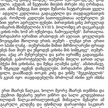
ი. აქედან, ამ წვეტიანი მთების ძირები ისე ღრმადაა,
იათ. ამის შემდეგ მათ დიდი მუშაობა ჩაუტარებიათ ყველა
რო ადგილი კედლითაა გადაკეტილი და თავდაცვისათვის
ას. რომლის კედლები სათოფეებითაა აღჭურვილი. ეს
ლებით უფრო ადრეული ფენები. ბირთვისის ციხე პირველად
ს სიმაგრის მნიშვნელობა XVIII ს. ბოლომდე არ დაუკარგავს
იხის ომი, ხომ არ იქნებოდა, ჩამოეცალნენ“. მართალია.
მ პირდაპირი იერიშით არასოდეს არ აუღიათ. ყოველთვის
ქ მოვიყვანთ მხოლოდ ერთს. თემურ - ლენგი ერთ -ერთი
ლო სპანი ლანგ - თემურისანი შიშით მძრწოლარენი ფრიად
ნეს მათ მიერ და უწყოდენ ციხისა მის სიმტკიცე“. თემურ-
ა, აქაც არ შეჩერებულა და ჯარი იერიშზე გადაიყვანა.
ბრუნდნენ. გაბოროტებულმა თემურმა მთელი ჯარით ალყა
ესა მის ციხისასა, და მუნცა აღაშენა ცახე". ამასთანავე,
ნ მტკიცედ იყვნენ დამცველები. პირდაპირი გზით, რომ
დგილი, დაამზადეს თოკის კიბე და ვინმე "მეგვიპტელის"
ეს გვიან იყო. თავდადებულმა ბრძოლამ ისინი ვერ იხსნა
ერთ მხარეს წალკაა, ხოლო მეორე მხარეს თეძმისა და
ი. ქვემოთ მდებარე უფრო ვიწრო და სალი კლდეებითაა
თლიდან წალკა-თრიალეთისკენ მიმავალი მგზავრი ამ
ყო გაკრული კლდეზე და ფხიზლად დარაჯობდა საკუთარ