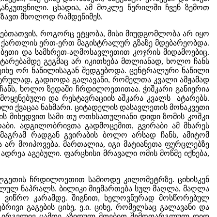
ანკუთვნილი. ცხადია, ამ მოკლე წერილში ჩვენ ზემოთ
აზავთ მხოლოდ რამდენიმეს.
გებთათვის, როგორც ეტყობა, მისი მიუდგომლობა არ იყო
ო ქართლის ერთ-ერთ მაგისტრალურ გზაზე მდებარეობდა.
რბეთი და სამხრეთ-აღმოსავლეთით კოჯრის მიდამოებიც.
ატარებამდე გეგმაც არ იკითხება მთლიანად, ხოლო ჩანს
ციხე ორ ნაწილისაგან შედგებოდა. ცენტრალური ნაწილი
ნტრულად, გადიოდა გალავანი, რომელთა კვალი ამჟამად
ანს, ხოლო ზედაში ჩრდილოეთითაა. ჭიშკარი განიერია
ამოყენებული და რესტავრაციის აშკარა კვალს ატარებს.
ილი ქვაცაა ნახმარი. ციტადელის დასავლეთის მონაკვეთი
ს მიხედვით სამი თუ ოთხსათულიანი დიდი ზომის კოშკი
რაბი. ადგილობრივთა გადმოცემით, გვირაბი ამ მხარეს
 მაგრამ რადგან გვირაბის ბოლო არსად ჩანს, ამიტომ
ა არ მოიპოვება. მართალია, იგი მატიანეთა ფურცლებზე
 ადრეა აგებული. ფარცხისი მრავალი ომის მოწმე იქნება,
ლგეთის ჩრდილოეთით სამიოდე კილომეტრზე. ციხისკენ
გლულ ნაპრალს. ბილიკი მიემართება სულ მაღლა, მაღლა
თ ვიწრო კარამდე. შიგნით, ხელოვნურად მოსწორებულ
ბრივი გაგების ციხე, ე.ი. ციხე, რომელსაც გალავანი და
ბა - ირგვლივ ცამდე აზიდულ მთებით შემოფარგლულ დიდ