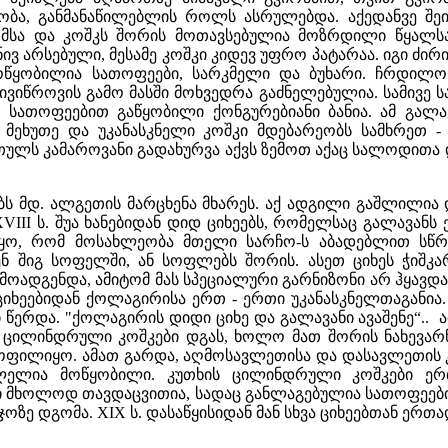
ა, განმანაწილებლის როლს ასრულებდა. აქედანვე შეი
გომსა და კოშკს შორის მოთავსებულია მოზრდილი წყალსა
ხნივ არსებული, მესამე კოშკი კიდევ უფრო პატარაა. იგი ძ
მოწყობილია სათოფეები, სარკმელი და ბუხარი. ჩრდილ
სივიწროვის გამო მასში მოხვედრა გაძნელებულია. სამივ
თ სათოფეებით გაწყობილი ქონგურებიანი ბანია. ამ გალ
 მეხუთე და უკანასკნელი კოშკი მდებარეობს სამხრეთ -
ულს კამაროვანი გადახურვა აქვს ზემოთ აქაც სალოდითა და
ს მდ. ალგეთის მარცხენა მხარეს. აქ ადგილი გაშლილია
VIII ს. შუა ხანებიდან დიდ ციხეებს, რომელსაც გალავანს
ო, რომ მოსახლეობა მთელი სარჩო-ს აბადებლით სწრა
ენ შიგ სოფელში, ან სოფლებს შორის. ასეთ ციხეს ჭიშკა
ოადგენდა, ამიტომ მას სპეციალური გარნიზონი არ ჰყავდა
 ციხეებიდან ქოლაგირისა ერთ - ერთი უკანასკნელთაგანია
ი წერდა. "ქოლაგირის დიდი ციხე და გალავანი ავაშენე“.. 
ბში ცილინდრული კოშკები დგას, ხოლო მათ შორის ნახევ
ოფილიყო. ამათ გარდა, აღმოსავლეთისა და დასავლეთის 
ვლელია მოწყობილი. კუთხის ცილინდრული კოშკები ერ
 მხოლოდ თავდაცვითია, სადაც განლაგებულია სათოფეები,
ჯოზე დგომა. XIX ს. დასაწყისიდან მან სხვა ციხეებთან ერთ