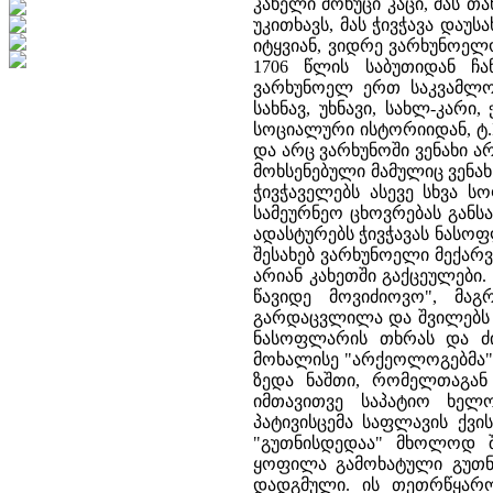
კახელი მოხუცი კაცი, მას 
უკითხავს, მას ჭივჭავა დაუ
იტყვიან, ვიდრე ვარხუნოელ
1706 წლის საბუთიდან ჩ
ვარხუნოელ ერთ საკვამლო 
სახნავ, უხნავი, სახლ-კარი
სოციალური ისტორიიდან, ტ.I,
და არც ვარხუნოში ვენახი არ
მოხსენებული მამულიც ვენა
ჭივჭაველებს ასევე სხვა ს
სამეურნეო ცხოვრებას განს
ადასტურებს ჭივჭავას ნასო
შესახებ ვარხუნოელი მექარვა
არიან კახეთში გაქცეულები
წავიდე მოვიძიოვო", მა
გარდაცვლილა და შვილებს ჭ
ნასოფლარის თხრას და ძიე
მოხალისე "არქეოლოგებმა" 
ზედა ნაშთი, რომელთაგან 
იმთავითვე საპატიო ხელ
პატივისცემა საფლავის ქვი
"გუთნისდედაა" მხოლოდ შ
ყოფილა გამოხატული გუთნი
დადგმული. ის თეთრწყარო