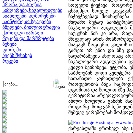
პროზა და პოეზია
სოფელი ჭივჭავა. როგორც 
სიმღერები, საგალობლები
ცხადჰყო, სოფელ ჭივჭავას 
სიახლეები, აღმოჩენები
ნაჭივჭავებად მოიხსენიებ
საინტერესო სტატიები
მიდამო მეტად საინტერეს
ბმულები, ბიბლიოგრაფია
ნაკალოვარი ადგილებია შ
ქართული იარაღი
საუკუნის წინ კი არა, რა
რუკები და მარშრუტები
მრგვლად არის მოსწორებულ
ბუნება
მიაგავს. ზოგიერთ კალოს ი
ფორუმი
გარეთ არ ეწია და ბზე და
ჩვენს შესახებ
ნადარბაზევის ახლოსაც არ
რუკები
ნაკალოვარი ადგილების გ
კვალი შეიმჩნევა. ეტყობა, 
საბძლების დიდი კულტურა ა
სათანადო ყურადღება ექ
რაოდენობის ბზეს ჩაყრიდნ
დგომითა და წოლით ბზე მაგ
ტერიტორია არქეოლოგიური კ
ახლო სოფლის განძის მაძი
როგორც სოფ.ვარხუნოელმა 
შემდეგ გარემოებას მოჰყოლ
ქარვასლაში ერთხელ ასე 6