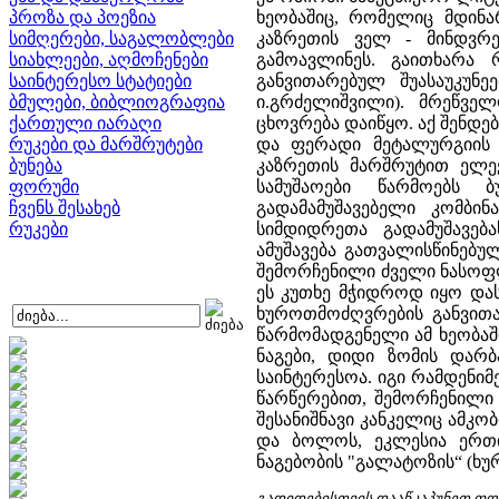
პროზა და პოეზია
ხეობაშიც, რომელიც მდინარ
სიმღერები, საგალობლები
კაზრეთის ველ - მინდვრე
სიახლეები, აღმოჩენები
გამოავლინეს. გაითხარა 
საინტერესო სტატიები
განვითარებულ შუასაუკუნე
ბმულები, ბიბლიოგრაფია
ი.გრძელიშვილი). მრეწვე
ქართული იარაღი
ცხოვრება დაიწყო. აქ შენდ
რუკები და მარშრუტები
და ფერადი მეტალურგიის ქ
ბუნება
კაზრეთის მარშრუტით ელე
ფორუმი
სამუშაოები წარმოებს ბ
ჩვენს შესახებ
გადამამუშავებელი კომბინ
რუკები
სიმდიდრეთა გადამუშავება
ამუშავება გათვალისწინებუ
შემორჩენილი ძველი ნასოფლ
ეს კუთხე მჭიდროდ იყო და
ხუროთმოძღვრების განვითა
წარმომადგენელი ამ ხეობაშ
ნაგები, დიდი ზომის დარბ
საინტერესოა. იგი რამდენი
წარწერებით, შემორჩენილი 
შესანიშნავი კანკელიც ამკ
და ბოლოს, ეკლესია ერთი
ნაგებობის "გალატოზის“ (ხუ
გადიდებისთვის დააწკაპუნეთ ფ