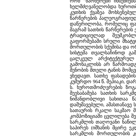
რომ "წარწერები იხსენიებ
ხელმძღვანელობდა ხუროთმ
კუთხის ქვაზეა მოხსენებუ
წარწერების პალეოგრაფიული
დაწერილობა, რომელიც ფარ
მაგრამ სათხის წარწერების ე
ტრადიციულად შეუმკობ
გაფორმებაში სრული მხატვ
მორთულობის სქემისა და ორ
სისტემა თვალსაჩინოდ გა
ცალკეულ არქიტექტურულ ე
გამონაკლისს არ წარმოადგე
შენობის მთელი ტანის მომც
ვხედავთ. სათხე ფასადები
კუმურდო 964 წ. შეპიაკი, და
ს. ხუროთმოძღვრების ზოგა
შეესაბამება სათხის სარკ
ნიშანდობლივი სახითაა წ
დამუშავებული, ამასთანავე
სათაურის რკალი საკმაო მა
კომპოზიციაში ცვლილება შე
სარკმლის თაღოვანი ნაწილი
საპირეს (იშხანის მცირე ეკ
სარკმლის მორთულობის კო