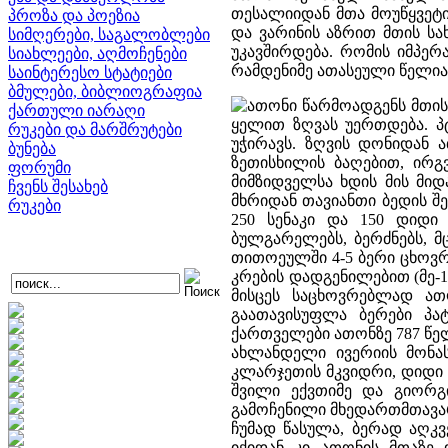
თესალიიდან მთა მოუწყვეტი
პროზა და პოეზია
და ვარინის აზრით მთის ს
სიმღერები, საგალობლები
უკავშირდება. რომის იმპერ
სიახლეები, აღმოჩენები
რამდენიმე ათასეული წელია
საინტერესო სტატიები
ბმულები, ბიბლიოგრაფია
ათონი წარმოადგენს მთის 
ქართული იარაღი
ყელით ზღვას უერთდება. პ
რუკები და მარშრუტები
უჭირავს. ზღვის დონიდან 
ბუნება
ზეთისხილის ბაღებით, ირგ
ფორუმი
მიმზიდველსა ხდის მის მი
ჩვენს შესახებ
მხრიდან თავიანთი ბედის შეს
რუკები
250 სენაკი და 150 დიდი 
ბულგარელებს, ბერძნებს, მ
თითოეულში 4-5 ბერი ცხოვრ
კრების დადგენილებით (მე-1
მისცეს საცხოვრებლად ათ
გაათავისუფლა ბერები პა
ქართველები ათონზე 787 წელ
ახლანდელი ივერიის მონა
კლარჯეთის მკვიდრი, დიდი ო
შვილი ექვთიმე და გიორგი
გამოჩენილი მხედართმთავარ
ჩუმად წასულა, ბერად აღკვ
იქიდან კი ათონის მთაზე