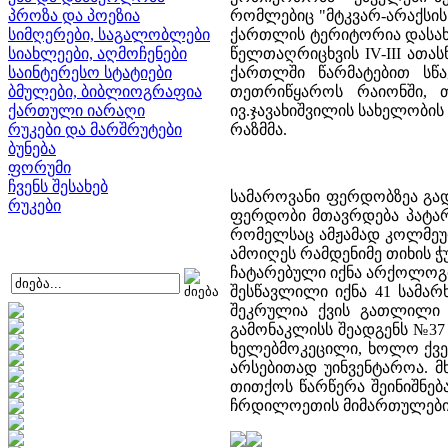
პროზა და პოეზია
რომლებიც "მტკვარ-არაქსის"
სიმღერები, საგალობლები
ქართლის ტერიტორია დასახ
სიახლეები, აღმოჩენები
წელთაღრიცხვის IV-III ათ
საინტერესო სტატიები
ქართლში წარმატებით სწა
ბმულები, ბიბლიოგრაფია
თეთრიწყაროს რაიონში, 
ქართული იარაღი
ივ.ჯავახიშვილის სახელობი
რუკები და მარშრუტები
რაზმმა.
ბუნება
ფორუმი
ჩვენს შესახებ
სამაროვანი ფერდობზეა გად
რუკები
ფერდობი მთავრდება პატარა
რომელსაც ამჟამად კოლმეურნ
ამოიღეს რამდენიმე თიხის ჭ
ჩატარებული იქნა არქოლოგი
შესწავლილი იქნა 41 სამა
შეკრულია ქვის გათლილი 
გამონაკლისს შეადგენს №37
ხელებმოკეცილი, ხოლო ქვედ
არსებითად უინვენტაროა. 
თითქოს წარწერა შეინიშნე
ჩრდილოეთის მიმართულები