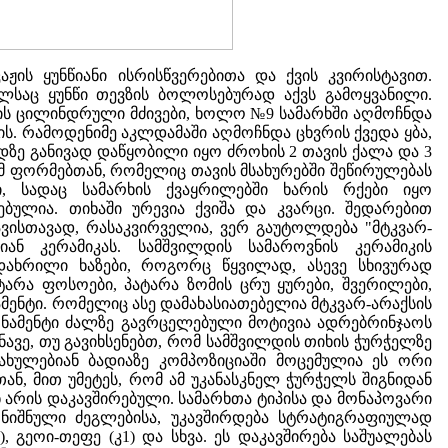
ჟის ყუნწიანი ისრისწვერებითა და ქვის კვირისტავით.
ლსაც ყუნწი თევზის ბოლოსებურად აქვს გამოყვანილი.
ის ცილინდრული მძივები, ხოლო №9 სამარხში აღმოჩნდა
ს. რამოდენიმე აკლდამაში აღმოჩნდა ცხვრის ქვედა ყბა,
დზე განივად დაწყობილი იყო ძროხის 2 თავის ქალა და 3
იმ ფორმებთან, რომელიც თავის მსახურებში შეწირულებას
, სადაც სამარხის ქვაყრილებში ხარის რქები იყო
ბულია. თიხაში ურევია ქვიშა და კვარცი. შედარებით
ვისთავად, რასაკვირველია, ვერ გაუტოლდება "მტკვარ-
ან კერამიკას. სამშვილდის სამაროვნის კერამიკის
ახრილი ხაზები, როგორც წყვილად, ასევე სხივურად
არა ფოსოები, პატარა ზომის ცრუ ყურები, შვერილები,
ამენტი. რომელიც ასე დამახასიათებელია მტკვარ-არაქსის
რნამენტი ძალზე გავრცელებული მოტივია ადრებრინჯაოს
ავე, თუ გავიხსენებთ, რომ სამშვილდის თიხის ჭურჭელზე
ხულებიან ბადიაზე კომპოზიციაში მოცემულია ეს ორი
ან, მით უმეტეს, რომ ამ უკანასკნელ ჭურჭელს შიგნიდან
ნ არის დაკავშირებული. სამარხთა ტიპისა და მონაპოვარი
ღნიშნული ძეგლებისა, უკავშირდება სტრატიგრაფიულად
 გეოი-თეფე (კ1) და სხვა. ეს დაკავშირება საშუალებას