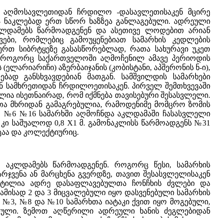
 - აღმოსავლეთიდან ჩრდილო -დასავლეთისაკენ მცირე
 - ნაკლებად ერთ სწორ ხაზზეა განლაგებული. ადრეული
კლდამებს წარმოადგენენ და ასეთივე ლოდებით არიან
ვები, რომლებიც გამოუყენებიათ სამარხის კედლების
ერთ სიბრტყეზე გასასწორებლად, რათა სახურავი უკეთ
ნ როგორც საქართველოში აღმოჩენილ ამავე პერიოდის
 (ელარიარიჩი) აზერბაიჯანის (კობისტანი, აპშერონის ნ-ი),
ბად განსხვავდებიან მათგან. სამშვილდის სამარხები
ნ სამხრეთიდან ჩრდილოეთისაკენ. პირველ შემთხვევაში
ია ისეთნაირად, რომ იქმნება თავისებური შესასვლელი.
ეთა მხრიდან გამაგრებულია, რამოდენიმე მომცრო ზომის
ს. №6 №16 სამარხში აღმოჩნდა აკლდამაში ჩასასვლელი
 კი საშუალოდ 0,8 X1 მ. გამონაკლისს წარმოადგენს №31
იცაა და კოლექტიურიც.
 აკლდამებს წარმოადგენენ. როგორც წესი, სამარხის
ჯვენა ან მარცხენა გვერდზე, თავით შესასვლელისაკენ
ეტილია ადრე დასაფლავებულთა ჩონჩხის ძვლები და
ამისად 2 და 3 მიცვალებული იყო დასვენებული სამარხის
3, №8 და №10 სამარხთა იატაკი ქვით იყო მოგებული,
ლული. ზემოთ აღწერილი ადრეული ხანის ძეგლებიდან