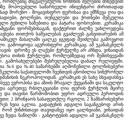
ია, რომლებიც მიცვალებულის ჩონჩხის ძვლების მიხედვით
ნზე მოპოვებული სამარხეული ინივენტარი ძირითადად
ესად მორუხო - მოყავისფრო ფერისაა და ემჩნევა ღია და
 ბადიები, ტოლჩები, თუნგულები და ქოთნები შემკულია
ლი ტეხილი ხაზებითა და პატარა ფოსოებით. კერამიკა
წამყვანი ფორმებისაგან, ფაქტურით ძალზე უახლოვდება
ვსება თითქოს საშუალებას გვაძლევს განვითარების ამ
ამიკულ მასალაში ცალკე ჯგუფად შეიძლება გამოვყოთ
. გამოიყოფა აგურისფერი კერამიკაც. ამ უკანასკნელს
თავის დროზე ეს ლაქები ჭურჭელზე არ აჩნდა, ვინაიდან
ესოა თიხის ჭურჭლები, რომლებზედაც ორ შემთხვევაში
ო. გამოსახულებები შესრულებულია დაბალ რელიეფში.
ვია №6 და №40 სამარხებში აღმოჩენილი ტოლჩისებური
შემკულობა საქათველოში ჩვენთვის ცნობილია სინქრონულ
ანისის ნეკროპოლიდან. კერამიკის ეს სახე სხვადასხვა
ევე ევროპისა და აზიის მრავალ ქვეყანაში და საკულტო
ნდა აგრეთვე რბილკეციანი ღია ფერის ჭურჭლის მცირე
რზე და თავისი წარმოშობით უფრო ადრეული პერიოდის
ვთი: 2 ბრინჯაოს სასაფეთქლე რგოლი, 2 ზამბარისებური
რეს ხვია აკლია. გადატეხის ადგილი საგანგებოდ არის
 რომ ქინძისთავი თავიდანვე იყო ცალხვიანი, ვინაიდან
ვე ზედა ნაწილში - განტოტების ადგილი ამ უკანასკნელს