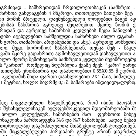
სიგრძივად - სამხრეთიდან ჩრდილოეთისაკენ (სამხრეთ
ამარხთა განლაგების 4 მწკრივი. თითოეული მათგანი მეტ
დი ზომის ბრტყელი, დაუმუშავებელი ლოდებით ნაგებ ა
ებისას ნახმარია აგრეთვე შედარებით მცირე ზომის ქ
რიდან და აგრეთვე სამარხის კედლების ზედა ნაწილის 
ვისი აგებულებით სამშვილდის სამარხები ახლო დგანა
ს გორა, თამარისი, არდასუბანი და სხვ.), აგრეთვე სომხეთის
ლი, მუგი, ხოროჩიო) სამარხებთან, თუმცა მეტ - ნაკლე
ევაში მცირე გადახრით) აღმოსავლეთიდან დასავლეთით ა
ლო მეორე შემთხვევაში სამხრეთი კედლები შევიწროვებულ
ს "კარით", რომელიც ზღურბლის ქვაზე ძევს. "კარი" გარ
 თითქმის ერთნაირია და დაახლოებით 0,55X0,55 მ უდრი
ი. აკლდამის შიდა ფართი დაახლოებით 2X1 მ-ია, სიმაღლე
3,1 მეტრია, ხოლო სიღრმე 0,5 მ. სამარხები ინდივიდუალურ
დე მიცვალებული. საფიქრებელია, რომ ისინი საოჯახო
 შესასვლელისაკენ ხელფეხმოკვეცილ მდგომარეობაში მარ
, ხოლო კოლექტიურ, სამარხებში მათ ფერხთით მიხვ
ონაკლისს წარმოადგენს №6 და №7 სამარხები, სადაც შესაბ
თდროულად დაკრძალულთა შთაბეჭდილებას ტოვებდნენ. №
აში მიცვალებულები პირდაპირ გრუნტე არიან დაკრძა