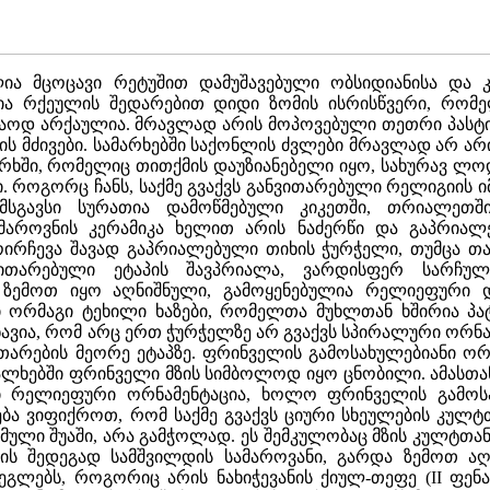
ია მცოცავი რეტუშით დამუშავებული ობსიდიანისა და კა
ვია რქეულის შედარებით დიდი ზომის ისრისწვერი, რომე
მაოდ არქაულია. მრავლად არის მოპოვებული თეთრი პასტ
 მძივები. სამარხებში საქონლის ძვლები მრავლად არ არი
მარხში, რომელიც თითქმის დაუზიანებელი იყო, სახურავ ლო
ი. როგორც ჩანს, საქმე გვაქვს განვითარებული რელიგიის 
სგავსი სურათია დამოწმებული კიკეთში, თრიალეთში
მაროვნის კერამიკა ხელით არის ნაძერწი და გაპრიალე
ირჩევა შავად გაპრიალებული თიხის ჭურჭელი, თუმცა თა
ითარებული ეტაპის შავპრიალა, ვარდისფერ სარჩული
 ზემოთ იყო აღნიშნული, გამოყენებულია რელიეფური დ
 ორმაგი ტეხილი ხაზები, რომელთა მუხლთან ხშირია პატ
შნავია, რომ არც ერთ ჭურჭელზე არ გვაქვს სპირალური ორნ
ითარების მეორე ეტაპზე. ფრინველის გამოსახულებიანი ო
ალხებში ფრინველი მზის სიმბოლოდ იყო ცნობილი. ამასთან
ი რელიეფური ორნამენტაცია, ხოლო ფრინველის გამოსა
ბა ვიფიქროთ, რომ საქმე გვაქვს ციური სხეულების კულტთ
სმული შუაში, არა გამჭოლად. ეს შემკულობაც მზის კულტთა
ზის შედეგად სამშვილდის სამაროვანი, გარდა ზემოთ ა
ლებს, როგორიც არის ნახიჭევანის ქიულ-თეფე (II ფენა),