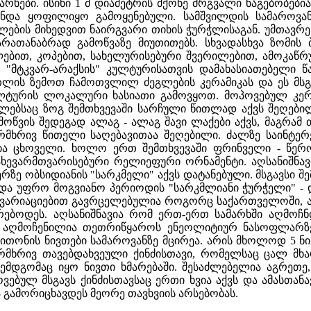
არხები. ისინი 1 მ დიამეტრის მქონე მრგვალი ნაგებობებ
უნდა ყოფილიყო გამოყენებული. სამშვილდის სამაროვა
ულების მიხედვით ნაირგვარი თიხის ჭურჭლისაგან. უმთავრ
არათანაბრად გამოწვაზე მიუთითებს. სხვადასხვა ზომის
ით, კოპებით, სახელურისებური შვერილებით, ამოკაწრუ
ა "მტკვარ-არაქსის" კულტურისათვის დამახასიათებელი 
ლის ზემოთ ჩამოთვლილ ძეგლების კერამიკას და ეს მსგა
ლტურის ლოკალური ხასიათი გამოვყოთ. მოპოვებულ კერ
ებსაც ზოგ შემთხვევაში სარჩული წითლად აქვს შეღებილი
ოწვის შედეგად ალაგ - ალაგ შავი ლაქები აქვს, მაგრამ 
რმხრივ წითელი საღებავითაა შეღებილი. ძალზე საინტერ
ია ცხოველი. ხოლო ერთ შემთხვევაში ფრინველი - წერ
ახევარმთვარისებური რელიეფური ორნამენტი. აღსანიშნა
რზე ობსიდიანის "სარკმელი" აქვს დატანებული. მსგავსი 
და უფრო მოგვიანო პერიოდის "სარკმლიანი ჭურჭელი" - დმ
 ვარიაციებით გავრცელებულია როგორც საქართველოში, ას
ურებოდეს. აღსანიშნავია რომ ერთ-ერთ სამარხში აღმოჩ
მიკა აღმოჩენილია თეთრიწყაროს ენეოლიტიურ ნასოფლა
ითონის ნივთები სამაროვანზე მცირეა. არის მხოლოდ 5 ნი
რმხრივ თავებდახვეული ქინძისთავი, რომელსაც ცალ მხა
ემდგომაც იყო ნივთი ხმარებაში. შესაძლებელია აგრეთე,
ებულ მსგავს ქინძისთავსაც ერთი ხვია აქვს და ამასთანა
ა გამორიცხავდეს მეორე თავხვიის არსებობას.