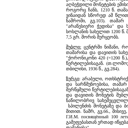
აღბეჭდილი მონეტების ემისი
როგორც ჩანს, 1210 წ. თამ
ვინაიდან სწორედ ამ წლით
ნაშრომი, გვ.103). თამა
"არაწესიერი ჭედისა" და 
სოსლანის სახელით 1200 წ. 
7,5 გრ. შორის მერყეობს.
შუბლი:
ცენტრში ნიშანი, რ
თამარისა და დავითის სახ
"ქორონიკონი 420 (=1200 წ.
წერტილებისაგან. (თ.ლომოურ
თბილისი, 1936 წ., გვ.284).
ზურგი
: არაბული, ოთხსტრი
და სარწმუნოებისა, თამარ
შერწყმული წერტილებისაგან. 
და დავითის მონეტის შუბლზ
ნაწილობრივ სახეშეცვლი
სპილენძის მონეტაზე და ბოლ
მითით. ნაშრ, გვ.66., მისივე,
Г.И.М. посвящённый 100 ле
გამეფებასთან ერთად იწყება
თამარისა".