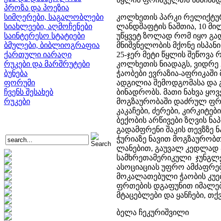
პროზა და პოეზია
სიმღერები, საგალობლები
კოლხეთის პარკი რელიქტურ
სიახლეები, აღმოჩენები
ლანდშაფტის ნაშთია, 10 მი
საინტერესო სტატიები
უწყვეტ ზოლად რომ იყო გად
ბმულები, ბიბლიოგრაფია
მნიშვნელობის მქონე ისპანის
ქართული იარაღი
25-ჯერ მეტი წყლის შეწოვა
რუკები და მარშრუტები
კოლხეთის ნიადაგს, ვიდრე 2
ბუნება
ჭაობები ევრაზია-აფრიკაშ
ფორუმი
ადგილია შემოდგომასა და 
ჩვენს შესახებ
ბინადრობს. მათი ნახვა ყო
რუკები
მოგზაურობაში დაძრულ ფრი
კაკაჩები, ძერები, კირკიტე
ბექობის არწივები ზღვის ნა
გადამფრენი შაკის თევზზე 
ჭურიაზე ნავით მოგზაურობთ,
ლანებით, გაუვალ კედლად 
სამხრეთამერიკული ჯუნგლებ
ასოციაციას უფრო ამძაფრებ
მოკალათებული ჭაობის კუებ
ფრთების დგაფუნით იმალებ
მტაცებლები და ყანჩები, თქ
ბელა ჩეკურიშვილი