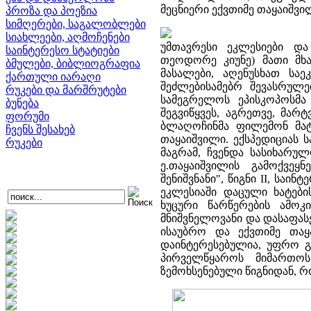
მეცნიერი ექვთიმე თაყაიშვ
პროზა და პოეზია
სიმღერები, საგალობლები
სიახლეები, აღმოჩენები
უმთავრესი ეკლესიები 
საინტერესო სტატიები
თეოდორე კიუნე) მათი მხა
ბმულები, ბიბლიოგრაფია
მასალები, აღენუსხათ საე
ქართული იარაღი
შეძლებისამებრ შევასრულ
რუკები და მარშრუტები
სამეგრელოს ეპისკოპოსმ
ბუნება
შეგვიწყვეს, აგრეთვე, მარ
ფორუმი
ბლაღოჩინმა ფილემონ მატკ
ჩვენს შესახებ
თაყაიშვილი.
ექსპედიციას 
რუკები
მაგრამ, ჩვენდა სასიხარუ
ე.თაყაიშვილის გამოქვე
შენიშვნანი", წიგნი II, საი
ეკლესიაში დაცული ხატებ
ხუცური წარწერების ამოკ
მნიშვნელოვანი და დასაფასე
ისაუბრო და ექვთიმე თაყ
დაინტერესებულია, უფრო გ
პირველწყაროს მიმართოს
ზემოხსენებული წიგნიდან, რ