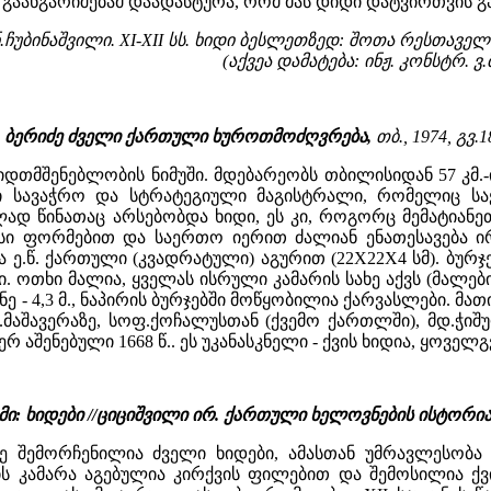
 გაანგარიშებამ დაადასტურა, რომ მას დიდი დატვირთვის 
ჩუბინაშვილი. XI-XII სს. ხიდი ბესლეთზედ: შოთა რესთაველის
(აქვეა დამატება: ინჟ. კონსტრ. 
 ვ. ბერიძე ძველი ქართული ხუროთმოძღვრება,
თბ., 1974, გვ.1
დთმშენებლობის ნიმუში. მდებარეობს თბილისიდან 57 კმ.-ი
ი სავაჭრო და სტრატეგიული მაგისტრალი, რომელიც სა
ლად წინათაც არსებობდა ხიდი, ეს კი, როგორც მემატიანე
ვისი ფორმებით და საერთო იერით ძალიან ენათესავება ი
ია ე.წ. ქართული (კვადრატული) აგურით (22X22X4 სმ). ბურ
თხი მალია, ყველას ისრული კამარის სახე აქვს (მალების ზომ
ანე - 4,3 მ., ნაპირის ბურჯებში მოწყობილია ქარვასლები.
მდ.მაშავერაზე, სოფ.ქოჩალუსთან (ქვემო ქართლში), მდ.ჭ
 აშენებული 1668 წ.. ეს უკანასკნელი - ქვის ხიდია, ყოვე
: ხიდები //ციციშვილი ირ. ქართული ხელოვნების ისტორი
 შემორჩენილია ძველი ხიდები, ამასთან უმრავლესობა
ს კამარა აგებულია კირქვის ფილებით და შემოსილია ქვ