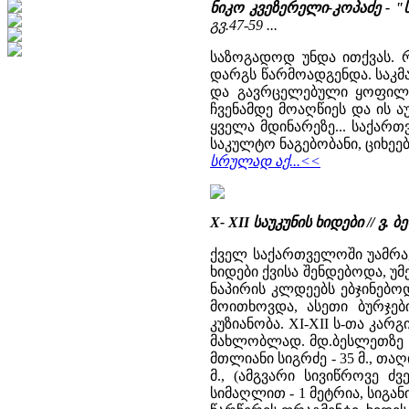
ნიკო კვეზერელი-კოპაძე - "
გვ.47-59
...
საზოგადოდ უნდა ითქვას. 
დარგს წარმოადგენდა. საკმ
და გავრცელებული ყოფილა 
ჩვენამდე მოაღწიეს და ის 
ყველა მდინარეზე... საქარ
საკულტო ნაგებობანი, ციხეებ
სრულად აქ...<<
X- XII საუკუნის ხიდები // 
ქველ საქართველოში უამრავ
ხიდები ქვისა შენდებოდა, უ
ნაპირის კლდეებს ებჯინებოდ
მოითხოვდა, ასეთი ბურჯებ
კუზიანობა. XI-XII ს-თა კა
მახლობლად. მდ.ბესლეთზე აშ
მთლიანი სიგრძე - 35 მ., თ
მ., (ამგვარი სივიწროვე ძ
სიმაღლით - 1 მეტრია, სიგა