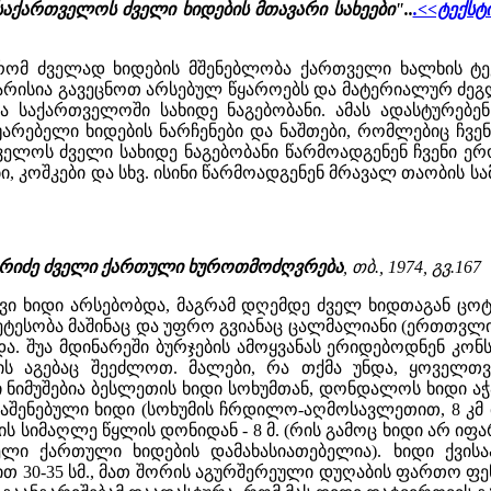
საქართველოს ძველი ხიდების მთავარი სახეები"..
.<<ტექსტ
რომ ძველად ხიდების მშენებლობა ქართველი ხალხის ტ
არისია გავეცნოთ არსებულ წყაროებს და მატერიალურ ძეგ
საქართველოში სახიდე ნაგებობანი. ამას ადასტურებენ
აუარებელი ხიდების ნარჩენები და ნაშთები, რომლებიც ჩ
თველოს ძველი სახიდე ნაგებობანი წარმოადგენენ ჩვენი ე
ი, კოშკები და სხვ. ისინი წარმოადგენენ მრავალ თაობის სამ
ვ. ბერიძე ძველი ქართული ხუროთმოძღვრება
, თბ., 1974, გვ.167
ი ხიდი არსებობდა, მაგრამ დღემდე ძველ ხიდთაგან ცოტა 
მეტესობა მაშინაც და უფრო გვიანაც ცალმალიანი (ერთთვლი
ა. შუა მდინარეში ბურჯების ამოყვანას ერიდებოდნენ კონ
ის აგებაც შეეძლოთ. მალები, რა თქმა უნდა, ყოველთვი
რგი ნიმუშებია ბესლეთის ხიდი სოხუმთან, დონდალოს ხიდი ა
ენებული ხიდი (სოხუმის ჩრდილო-აღმოსავლეთით, 8 კმ მან
აღის სიმაღლე წყლის დონიდან - 8 მ. (რის გამოც ხიდი არ 
ველი ქართული ხიდების დამახასიათებელია). ხიდი ქვისა
ნით 30-35 სმ., მათ შორის აგურშერეული დუღაბის ფართო ფ