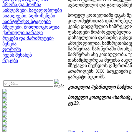
პროზა და პოეზია
ავალიშვილი) და გალავანშე
სიმღერები, საგალობლები
სოფელ კოთელიაში დგას შუა 
სიახლეები, აღმოჩენები
კილომეტრითაა დაშორებული.
საინტერესო სტატიები
კეხზე დადგმულია სამრეკლო
ბმულები, ბიბლიოგრაფია
ფასადები მოპირკეთებულია 
ქართული იარაღი
დასავლეთის ფასადზე გვხვდ
რუკები და მარშრუტები
ამოქოლილია. სამხრეთისავე
ბუნება
წარწერაა. წარწერაში მოხსე
ფორუმი
წარწერას ასე კითხულობს: "ქ
ჩვენს შესახებ
თანამცხედრესა მეფისა ასულ
რუკები
მზექალს შეუნდოს ღმერთმან
ათარიღებს. XIX საუკუნეში
ყარყატი ბუდობს.
კოთელია //ქართული საბჭოთა ე
სოფელი კოთელია //ხარაძე კ
გვ.29.