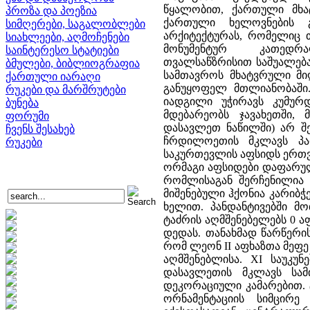
წყალობით, ქართული მხ
პროზა და პოეზია
ქართული ხელოვნების გ
სიმღერები, საგალობლები
არქიტექტურას, რომელიც 
სიახლეები, აღმოჩენები
მონუმენტურ კათედრ
საინტერესო სტატიები
თვალსაწზრისით საშუალება
ბმულები, ბიბლიოგრაფია
სამთავროს მხატვრული მიღ
ქართული იარაღი
განუყოფელ მთლიანობაში.
რუკები და მარშრუტები
იადგილი უჭირავს კუმურ
ბუნება
მდებარეობს ჯავახეთში,
ფორუმი
დასავლეთ ნაწილში) არ შე
ჩვენს შესახებ
ჩრდილოეთის მკლავს პა
რუკები
საკურთევლის აფსიდს ერთვ
ორმაგი აფსიდები დაფარულ
რომლისაგან შერჩენილია ფ
მიშენებული ჰქონია კარიბჭ
ხელით. პანდანტივებში მ
ტაძრის აღმშენებელებს 0 აფ
დედას. თანახმად წარწერისა
რომ ლეონ II აფხაზთა მეფე 
აღმშენებლისა. XI საუკუნ
დასავლეთის მკლავს სამ
დეკორაციული კამარებით. 
ორნამენტაციის სიმცირ