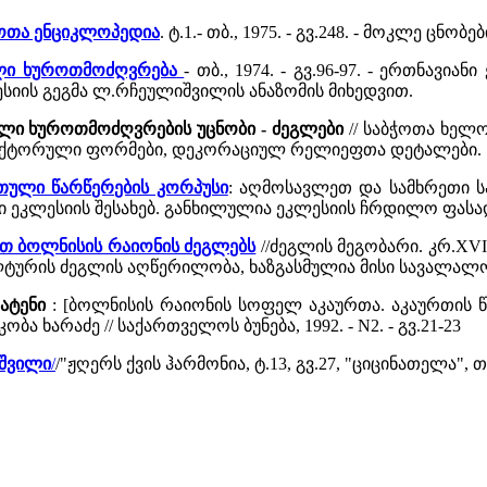
ჭოთა ენციკლოპედია
. ტ.1.- თბ., 1975. - გვ.248. - მოკლე ცნო
ული ხუროთმოძღვრება
- თბ., 1974. - გვ.96-97. - ერთნავ
სიის გეგმა ლ.რჩეულიშვილის ანაზომის მიხედვით.
ლი ხუროთმოძღვრების უცნობი - ძეგლები
// საბჭოთა ხელოვნ
ტექტორული ფორმები, დეკორაციულ რელიეფთა დეტალები.
რთული წარწერების კორპუსი
: აღმოსავლეთ და სამხრეთი საქ
ნი ეკლესიის შესახებ. განხილულია ეკლესიის ჩრდილო ფას
ოთ ბოლნისის რაიონის ძეგლებს
//ძეგლის მეგობარი. კრ.XVIII
ტურის ძეგლის აღწერილობა, ხაზგასმულია მისი სავალალ
 ატენი
: [ბოლნისის რაიონის სოფელ აკაურთა. აკაურთის წმ
ობა ხარაძე // საქართველოს ბუნება, 1992. - N2. - გვ.21-23
იშვილი
/
/"ჟღერს ქვის ჰარმონია, ტ.13, გვ.27, "ციცინათელა", თ