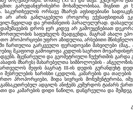
ე მოღვაწეობდა, ზოსიმე (XI ს.) და სხვა. კუმურდოს ტაძა
გმით: გარედანჯვრისებრი მოხაზულობისაა, შიგნით კი
ა. საკურთხევლის ორსავე მხარეს აფსიდებიანი სადია
 არ არის განლაგებული (როგორც ექვსაფსიდიან ეკლ
ყვილ-წყვილად და ერთმანეთის პარალელურად. დასავლეთი
ამუშავების დროს ჯერ კიდევ არ გამოუყენებიათ დეკორატ
ორთულობის საფუძველს შეადგენდა, მაგრამ ახალი ეპოქი
რთო პროპორციები უფრო აზიდულია, არსებითი მნისვნელო
აში ჩართულია გარკვეული ფერადოვანი მახვილები (მაგ.,
ლებიც მკაფიოდ გამოიყოფა კედლის საერთო მოვარდისფრო
ადგენს. მცენარეული და გეომეტრიული ჩუქურთმის გარდა 
სადის მხარეს) მახარებელთა სიმბოლოების - ანგელოზის, 
აქართველოს მეფის ბაგრატ III-ის დედის გურანდუხტ დე
ი შესრულების ხარისხი (კედლის, კამარების და თაღების 
ერთო პროპორციები, შიდა სივრცის მონუმენტურობა, იშ
 განსაკუთრებულ ადგილს ანიჭებს კუმურდოს ტაძარს ქარ
ბათი და კამარების დიდი ნაწილი, დანგრეულია და შემდ