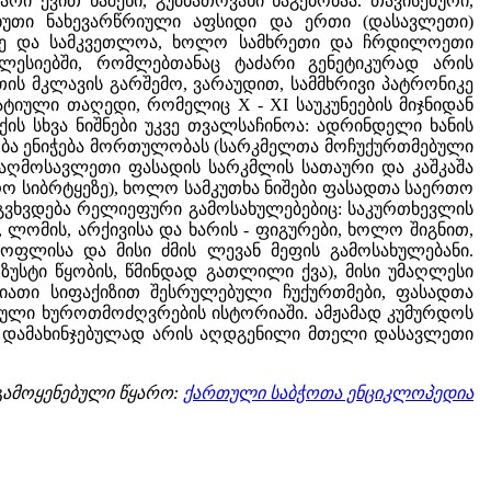
რი ქვით ნაშენი, გუმბათოვანი ნაგებობაა. თავისებური,
 ხუთი ნახევარწრიული აფსიდი და ერთი (დასავლეთი)
კვნე და სამკვეთლოა, ხოლო სამხრეთი და ჩრდილოეთი
ესიებში, რომლებთანაც ტაძარი გენეტიკურად არის
ს მკლავის გარშემო, ვარაუდით, სამმხრივი პატრონიკე
იული თაღედი, რომელიც X - XI საუკუნეების მიჯნიდან
ს სხვა ნიშნები უკვე თვალსაჩინოა: ადრინდელი ხანის
ბა ენიჭება მორთულობას (სარკმელთა მოჩუქურთმებული
 აღმოსავლეთი ფასადის სარკმლის სათაური და კაშკაშა
 სიბრტყეზე), ხოლო სამკუთხა ნიშები ფასადთა საერთო
გვხვდება რელიეფური გამოსახულებებიც: საკურთხევლის
ლომის, არქივისა და ხარის - ფიგურები, ხოლო შიგნით,
დოფლისა და მისი ძმის ლევან მეფის გამოსახულებანი.
ზუსტი წყობის, წმინდად გათლილი ქვა), მისი უმაღლესი
ვიათი სიფაქიზით შესრულებული ჩუქურთმები, ფასადთა
თული ხუროთმოძღვრების ისტორიაში. ამჟამად კუმურდოს
ეგ დამახინჯებულად არის აღდგენილი მთელი დასავლეთი
გამოყენებული წყარო:
ქართული საბჭოთა ენციკლოპედია