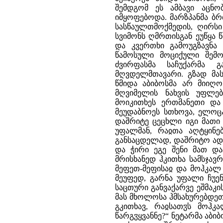
შემდგომ ეს ამბავი აცნ
იმყოფებოდა. მარზპანმა ბრძ
სასწაულთმოქმედის, ღირსი 
სვიმონს ღმრთისგან ეუწყა 
და კვერთხი გამოუგზავნა
წამოსული მოციქული შემო
ძვირფასმა საჩუქარმა გ
მღვდელმთავარი. გზად მას
წმიდა აბიბოსმა არ მიიღო
მღვიმელის ნახვის უფლებ
მოიკითხეს ერთმანეთი და
მეუდაბნოეს სთხოვა, ელოც
დაშრიტე ცეცხლი იგი მათი
უფალმან, რაჲთა აღტყინე
განსაცდელად, დაშრიტო ადვ
და ჭირი ეგე შენი მათ დაც
მრისხანედ ჰკითხა სამსჯავ
მეფეთ-მეფისაჲ და მოჰკალ 
მეუფედ, გარნა უფალი ჩუე
საცთური განვაქარვე ეშმაკი
მას მხოლოსა ჰმსახურებდეთ“
გკითხავ, რაჲსათჳს მოჰკ
წარგჳყვანნე?“ ნეტარმა აბი