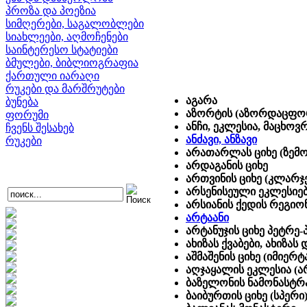
პროზა და პოეზია
სიმღერები, საგალობლები
სიახლეები, აღმოჩენები
საინტერესო სტატიები
ბმულები, ბიბლიოგრაფია
ქართული იარაღი
რუკები და მარშრუტები
აგარა
ბუნება
აზორტის (აზორდაცფორი
ფორუმი
ანჩი, ეკლესია, მაცხოვრ
ჩვენს შესახებ
ანძავი, ანზავი
რუკები
არათარლას ციხე (ზემ
არდაგანის ციხე
ართვინის ციხე (კლარჯ
არსენისეული ეკლესიე
არსიანის ქედის რეგიონ
არტაანი
არტანუჯის ციხე პეტრე
ახიზას ქვაბები, ახიზა
აშმაშენის ციხე (იმიერტ
აღჯაყალის ეკლესია (ა
ბაზელონის ნამონასტრალ
ბაიბურთის ციხე (სპერი