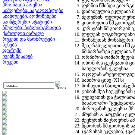
პროზა და პოეზია
გურნის წმინდა გიორგი
სიმღერები, საგალობლები
დაბაძველის ეკლესია მ
სიახლეები, აღმოჩენები
ზედუბნის ფეოდალური ხ
საინტერესო სტატიები
კისორეთის წმ.გიორგი
ბმულები, ბიბლიოგრაფია
კურსების წმ.გიორგის ე
ქართული იარაღი
ლეღვას გოგირდოვანი წ
რუკები და მარშრუტები
მოწამეთას მონასტერი
ბუნება
მუხურას ელდათის წმ.გი
ფორუმი
წმ.ბარბარეს ეკლესია, წ
ჩვენს შესახებ
ორპირის თამარ მეფის
რუკები
ოხომირა ცუცხვათის ცი
სახელობის ეკლესია
ოჯოლას არქეოლოგიური 
საწირის ციხე (XI ს)
სოჩხეთის ნათლისმცემ
ციხიას შუა საუკუნეების
ცუცხვათის და ჭალისთა
ნასახლარი "ცუცხვათის 
ძიროვანის ეკლესია მრა
ძმუისის X საუკუნის ეკლ
ძუყნურის მაცხოვრის ა
წყნორის წმ.გიორგის ს
ჯვარისას ეკლესია, ჯვა