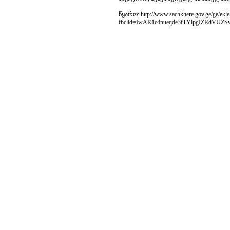
წყარო: http://www.sachkhere.gov.ge/ge/ekles
fbclid=IwAR1c4nueqde3fTYlpgIZRd