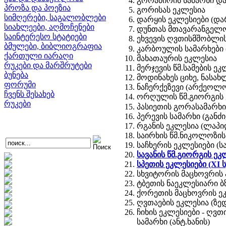
გორაძირის სამარხი და
პროზა და პოეზია
გორისას ეკლესია
სიმღერები, საგალობლები
დარყის ეკლესიები (და
სიახლეები, აღმოჩენები
დუნთას მთავარანგელოზი
საინტერესო სტატიები
ეხვევის ღვთისმშობლი
ბმულები, ბიბლიოგრაფია
კარბოულის სამარხები
ქართული იარაღი
მახათაურის ეკლესია
რუკები და მარშრუტები
მერჯევის წმ.სამების ეკ
ბუნება
მოდინახეს ციხე, ნასა
ფორუმი
ნაჩერქეზევი (არქეოლოგ
ჩვენს შესახებ
ორღულის წმ.გიორგის
რუკები
პასიეთის გორასამარხ
პერევის სამარხი (განძ
რგანის ეკლესია (ლაპიდ
საირხის წმ.ნიკოლოზის
საჩხერის ეკლესიები (ს
სავანის წმ.გიორგის ეკ
სპეთის ეკლესიები (XI ს
სხვიტორის მაცხოვრის
ტბეთის ნაეკლესიარი ბ
ქორეთის მაცხოვრის ეკლ
ღვთაების ეკლესია (ზე
ჩიხის ეკლესიები - ღვთი
სამარხი (ანტ.ხანის)