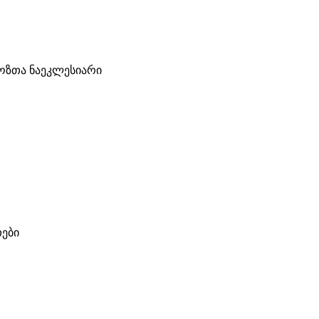
ლოზთა ნაეკლესიარი
თები