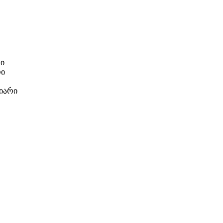
რი
რი
იარი