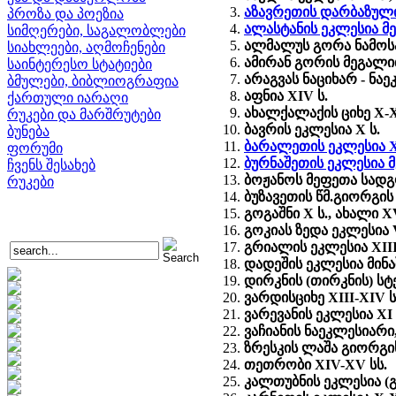
აზავრეთის დარბაზული 
პროზა და პოეზია
ალასტანის ეკლესია მე-
სიმღერები, საგალობლები
ალმალუს გორა ნამო
სიახლეები, აღმოჩენები
ამირან გორის მეგალი
საინტერესო სტატიები
არაგვას ნაციხარ - ნა
ბმულები, ბიბლიოგრაფია
აფნია XIV ს.
ქართული იარაღი
ახალქალაქის ციხე X-X
რუკები და მარშრუტები
ბავრის ეკლესია X ს.
ბუნება
ბარალეთის ეკლესია X-
ფორუმი
ბურნაშეთის ეკლესია მე
ჩვენს შესახებ
ბოჟანოს მეფეთა სადგო
რუკები
ბუზავეთის წმ.გიორგის 
გოგაშნი X ს., ახალი XV
გოკიას ზედა ეკლესია V
გრიალის ეკლესია XIII
დადეშის ეკლესია მინაშ
დირკნის (თირკნის) სტე
ვარდისციხე XIII-XIV ს
ვარევანის ეკლესია XI ს
ვაჩიანის ნაეკლესიარი
ზრესკის ლაშა გიორგი
თეთრობი XIV-XV სს.
კალთუბნის ეკლესია (