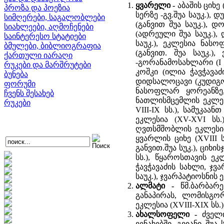
ყვარელი -
აბაშის ციხე 
პროზა და პოეზია
სერზე -გვ.შუა საუკ.), 
სიმღერები, საგალობლები
(განვით შუა საუკ.),
სიახლეები, აღმოჩენები
(ადრეული შუა საუკ.),
საინტერესო სტატიები
საუკ.), ეკლესია ნას
ბმულები, ბიბლიოგრაფია
(განვით. შუა საუკ.)
ქართული იარაღი
-გორანამოსახლარი (I 
რუკები და მარშრუტები
კოშკი (ილია ჭავჭავაძ
ბუნება
დიდსალოცავი (კუდიგორი
ფორუმი
ნასოფლარ ყორეანზე,
ჩვენს შესახებ
ნათლისმცემლის ეკლესი
რუკები
VIII-IX სს.), სამუკაა
ეკლესია (XV-XVI სს.)
ღვთსმშობლის ეკლესია (
ყვარლის ციხე (XVIII ს
განვით.შუა სუკ.), ციხი
სს.), წყაროსთავის ეკლ
ჭავჭავაძის სახლი, ჯვ
საუკ.), ჯვარპატიოსნის 
ალმატი -
წმ.ბარბარ
განაპირას, ლომისგორ
ეკლესია (XVIII-XIX სს.)
ახალსოფელი -
ძველ
ვენახებში, გვიანი შუა