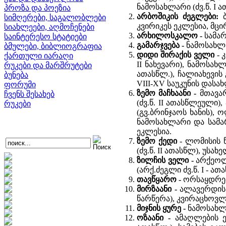
ნამოსახლარი (ძვ.წ. I ა
პროზა და პოეზია
არბოშიკის ძეგლები:
სიმღერები, საგალობლები
კვირიკეს ეკლესია, მცი
სიახლეები, აღმოჩენები
არხილოსკალო -
სამარ
საინტერესო სტატიები
გამარჯვება -
ნამოსახლა
ბმულები, ბიბლიოგრაფია
დიდი შირაქის ველი
- 
ქართული იარაღი
II ნახევარი), ნამოსახლ
რუკები და მარშრუტები
ათასწლ.), ჩალიახევის 
ბუნება
VIII-XV საუკუნის დასა
ფორუმი
ზემო მაჩხაანი -
მთავარ
ჩვენს შესახებ
(ძვ.წ. II ათასწლეული),
რუკები
(გვ.ბრინჯაოს ხანის), 
ნამოსახლარი და სამარო
ეკლესია.
ზემო ქედი
- ლომისის წ
(ძვ.წ. II ათასწლ), უსახ
ზილჩის ველი -
არქეოლო
(არქ.ძეგლი ძვ.წ. I - ათა
თავწყარო -
ორსაყდრების
მირზაანი -
ალავერდის 
წარწერა), კვირაცხოვლის
მიჯნის ყურე -
ნამოსახლა
ოზაანი -
ამაღლების ეკ