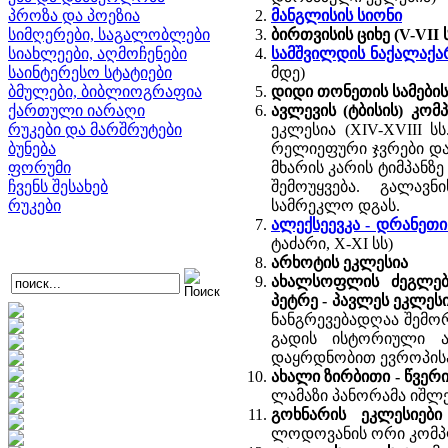
პროზა და პოეზია
მანგლისის სიონი
სიმღერები, საგალობლები
ბირთვისის ციხე (V-VII 
სიახლეები, აღმოჩენები
სამშვილდის ნაქალაქა
საინტერესო სტატიები
მდე)
ბმულები, ბიბლიოგრაფია
დიდი თონეთის სამების
ქართული იარაღი
ავლევის (ტბისის) კომ
რუკები და მარშრუტები
ეკლესია (XIV-XVIII 
ბუნება
რელიეფური ჯვრები და 
ფორუმი
მხარის კარის ტიმპანზ
ჩვენს შესახებ
შემოუყვება. გალავ
რუკები
სამრეკლო დგას.
ალექსეევკა - დრანეთი
ტაძარი, X-XI სს)
არხოტის ეკლესია
ახალსოფლის ძეგლები
პეტრე - პავლეს ეკლეს
ნანგრევებადღაა შემო
გადის ისტორიული ა
დაყრდნობით ევროპისა
ახალი ზირბითი - წვერი
ლამაზი პანორამა იშლ
გოხნარის ეკლესიებ
ლოდოვანის ორი კომპ