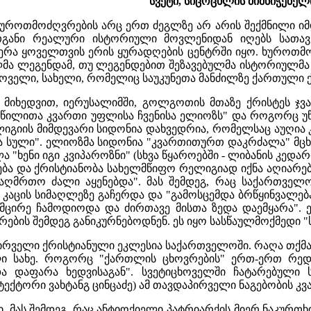
სვეტი, სიცოცხლის მიმნიჭებელ
 ხუროთმოძღვრების არც ერთ ძეგლზე არ არის შექმნილი იმ
განი რეალური ისტორიული მოვლენიდან იღებს სათავე
კერა ყოველთვის ერის ყურადღების ცენტრში იყო. ხურო
მა ლეგენდამ, თუ ლეგენდებით შეზავებულმა ისტორიულმა 
ცხოველი, სახელი, რომელიც საუკუნეთა მანძილზე ქართული
" მიხედვით, იერუსალიმში, გოლგოთის მთაზე ქრისტეს ჯვ
წილითა კვართი უფლისა ჩვენისა ელიოზს" და როგორც უწმ
ლიგიის მიმდევარი სიდონია დახვედრია, რომელსაც აუღია კვ
 სული". ელიოზმა სიდონია "კვართითურთ დაკრძალა" მცხე
"ხენი იგი კვიპაროზნი" (სხვა წყაროებში - ლიბანის კედარი ა
ება და ქრისტიანობა სახელმწიფო რელიგიად იქნა აღიარებუ
საღმრთო ძალი აყენებდა". მას შემდეგ, რაც საქართველ
ი კაცის სიმაღლეზე გაჩერდა და "გამოსცემდა ბრწყინვალებ
ცირე ჩამოდიოდა და ძირთავე მისთა ზედა დაემყარა". ე
ების შემდეგ განიკურნებოდნენ. ეს იყო სასწაულმოქმედი "ს
პირველი ქრისტიანული ეკლესია საქართველოში. რაღა თქმა
ი სახე. როგორც "ქართლის ცხოვრების" ერთ-ერთ რედაქ
და დაფარა ხედვისაგან". სვეტიცხოველში ჩატარებული ს
ექტორი ვახტანგ ცინცაძე) ამ თავდაპირველი ნაგებობის კვ
ში, მას შემდეგ, რაც ანტიოქიელი პატრიარქის მიერ ნაკურ