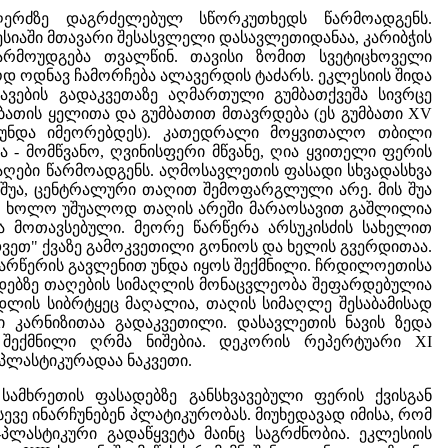
 ღერძზე დაგრძელებულ სწორკუთხედს წარმოადგენს.
სიაში მთავარი შესასვლელი დასავლეთიდანაა, კარიბჭის
არმოუდგება თვალწინ. თავისი ზომით სვეტიცხოველი
დ ოდნავ ჩამორჩება ალავერდის ტაძარს. ეკლესიის შიდა
ავების გადაკვეთაზე აღმართული გუმბათქვეშა სივრცე
ათის ყელითა და გუმბათით მთავრდება (ეს გუმბათი XV
ს უნდა იმეორებდეს). კათედრალი მოყვითალო თბილი
 - მომწვანო, ღვინისფერი მწვანე, ღია ყვითელი ფერის
ღები წარმოადგენს. აღმოსავლეთის ფასადი სხვადასხვა
 შუა, ცენტრალური თაღით შემოფარგლული არე. მის შუა
ია, ხოლო უშუალოდ თაღის არეში მარაოსავით გაშლილია
ა მოთავსებული. მეორე წარწერა არსუკისძის სახელით
დვეთ" ქვაზე გამოკვეთილი გონიოს და ხელის გვერდითაა.
წარწერის გავლენით უნდა იყოს შექმნილი. ჩრდილოეთისა
სადებზე თაღების სიმაღლის მონაცვლეობა შეფარდებულია
დლის სიბრტყეც მაღალია, თაღის სიმაღლე შესაბამისად
 კარნიზითაა გადაკვეთილი. დასავლეთის ნავის ზედა
შექმნილი ღრმა ნიშებია. დეკორის რეპერტუარი XI
პლასტიკურადაა ნაკვეთი.
ამხრეთის ფასადებზე განსხვავებული ფერის ქვისგან
ევე ინარჩუნებენ პლატიკურობას. მიუხედავად იმისა, რომ
პლასტიკური გადაწყვეტა მაინც საგრძნობია. ეკლესიის