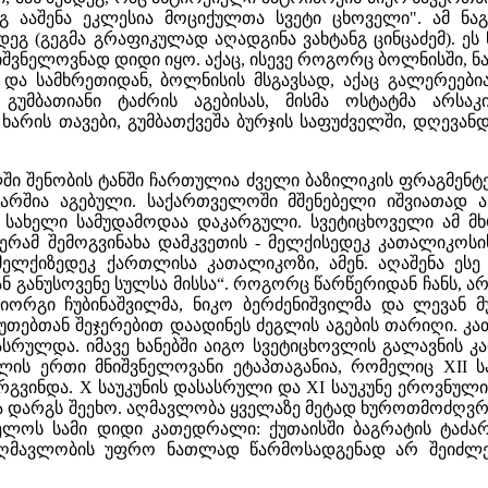
ანგ ააშენა ეკლესია მოციქულთა სვეტი ცხოველი". ამ ნა
დეგ (გეგმა გრაფიკულად აღადგინა ვახტანგ ცინცაძემ). ეს
შვნელოვნად დიდი იყო. აქაც, ისევე როგორც ბოლნისში, ნა
ა სამხრეთიდან, ბოლნისის მსგავსად, აქაც გალერეები
, გუმბათიანი ტაძრის აგებისას, მისმა ოსტატმა არსა
 ხარის თავები, გუმბათქვეშა ბურჯის საფუძველში, დღევა
ში შენობის ტანში ჩართულია ძველი ბაზილიკის ფრაგმენ
ევარშია აგებული. საქართველოში მშენებელი იშვიათად 
ს სახელი სამუდამოდაა დაკარგული. სვეტიცხოველი ამ მ
ერამ შემოგვინახა დამკვეთის - მელქისედეკ კათალიკოსი
ელქიზედეკ ქართლისა კათალიკოზი, ამენ. აღაშენა ესე
ნ განუსოვენე სულსა მისსა“. როგორც წარწერიდან ჩანს, ა
იორგი ჩუბინაშვილმა, ნიკო ბერძენიშვილმა და ლევან 
უთებთან შეჯერებით დაადინეს ძეგლის აგების თარიღი. კ
სრულდა. იმავე ხანებში აიგო სვეტიცხოვლის გალავნის კა
ს ერთი მნიშვნელოვანი ეტაპთაგანია, რომელიც XII სა
გვინდა. X საუკუნის დასასრული და XI საუკუნე ეროვნულ
დარგს შეეხო. აღმავლობა ყველაზე მეტად ხუროთმოძღვრებ
ლოს სამი დიდი კათედრალი: ქუთაისში ბაგრატის ტაძარ
ღმავლობის უფრო ნათლად წარმოსადგენად არ შეიძლება