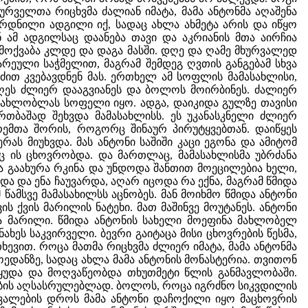
ველთა რიცხვმა ძალიან იმატა, მამა ანტონმა აღაშენა
რდნილი ადგილი იქ, სადაც ახლა ახმეტა არის და იწყო
ან ამ ადგილსაც დაანება თავი და აკრიანის მთა აირჩია
მოქვაბა კლდე და დაგა მასში. დღე და ღამე მხურვალედ
ეული საჭმელით, მაგრამ შემდეგ ღვთის განგებამ სხვა
ძით კვებავდნენ მას. ერთხელ ამ სოფლის მამასახლისი,
ღეს ძლიერ დააგვიანეს და ბოლოს მოირბინეს. ძალიერ
 მახლობლას სოფელი იყო. ადგა, დაიკიდა გულზე თავისი
 ერთბაშად შეხვდა მამასახლისს. ეს უკანასკნელი ძლიერ
ემთა შორის, როგორც შინაურ პირუტყვებთან. დაიწყეს
რას მიუხვდა. მას ანტონი საშიში კაცი ეგონა და ამიტომ
აც ის ცხოვრობდა. და მართლაც, მამასახლისმა უბრძანა
ა გაახურა რკინა და უნდოდა შანთით მოეცილებია ხელი,
ა და ენა ჩაუვარდა, აღარ იცოდა რა ექნა, მაგრამ წმიდა
 წამსვე მამასახილსს აცნობეს. მან მოიხმო წმიდა ანტონი
ის ქვის მარილის ნატეხი. მათ მაშინვე მოუტანეს. ანტონი
ცა მარილი. წმიდა ანტონის სახელი მოეფინა მახლობელ
ხეს საკვირველი. ბევრი გაიტაცა მისი ცხოვრების წესმა,
ხევით. როცა მათმა რიცხვმა ძლიერ იმატა, მამა ანტონმა
ოედანზე, სადაც ახლა მამა ანტონის მონასტერია. თვითონ
დაეყუდა და მოღვაწეობდა თხუთმეტი წლის განმავლობაში.
ების აღსასრულებლად. ბოლოს, როცა იგრძნო სიკვდილის
ცვალების დროს მამა ანტონი დაჩოქილი იყო მაცხოვრის