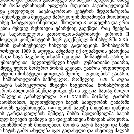
აების მონასტრისთვის უფლება მიუციათ პატარძეულიდან
უნდა ყოფილიყო. საეპისკოპოსო ცენტრის მდგომარეობა
რის შემოსევების შედეგად მარტყოფის მიდამოები მოოხრდა
ი ისევ მარტყოფი რჩებოდა, მხოლოდ 8 სოფელსა და ერთ
ის შემდეგ რუსთავის ეპარქიაც გაუქმდა. რაც შეეხება
და საქართველოს კათალიკოს-პატრიარქი კირიონ II
 მოკლეს. კომუნისტების მიერ გაუქმებულ მონასტერში XXს.
რხნის დასასვენებელ სახლად გადააქციეს. მონასტერში
ხევით 1989 წ. აღდგა. ამჟამად იქ აფხაზეთის ეპარქიაა
 და სხვა ნაგებობებისგან შედგება. მონასტრის ტაძრები
 უმთავრესია "ხელთუქმნელი ხატის" გუმბათიანი ტაძარი,
შემდეგ უფრო მომცრო ზომის აუგიათ. ტაძრის ჩრდილოეთ
ნასტერში მოხატული ყოფილა მეორე, "ღვთაების" ტაძარი,
სამსართულიანი სამრეკლო, რომელიც 1629 წ. აუგია
სხატის სამრეკლოთა მსგავსი ნაგებობაა. მონასტრიდან
დროს ახლიდან აშენდა კოშკი. ეს ის სვეტია, სადაც ბოლო
პლექსი განახლებულა XVII-XVIIIსს. მიჯნაზე. ტაძარს
 თაოსნობით. ხელთუქმნელი ხატის სახელობის ტაძარში
აროზს უკავშირდება. იგი იესომ სახეზე მიდებით დაწერა
ის გარდაცვალების შემდეგ მისმა შვილიშვილმა ხატის
ებულ საცავში დამალა და დაცვისათვის წინიდან ამოყორა.
ღვთისმშობლის მითითებით, მოიძია ხატის საცავი და ხატი
ი ხატის გამოსახულება იყო გადასული და ისეთივე ძალას