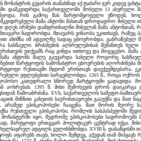
ს მონასტრის გუჯარის თანახმად აქ ტაძარი ჯერ კიდევ ვახტა
ებში დამკვიდრდა საქართველოში მოსული 13 ასურელი მამ
წეოდა, რის გამოც მას მარტომყოფელი უწოდეს, ხოლ
დამკვიდრებული მამა ანტონი მასთან დროდადრო მისული ირ
რთ დღეს ირმები დამფრთხალნი მისულან მამა ანტონთან,
 მთავარი ნადირობდა. მთავარს ვინაობა უკითხავს, რაზეც პ
ით ანიშნა იმ ადგილზე სადაც ცხოვრობდა. გაბრაზებულ მ
 სასწაული. ბრძანების აღსრულებისას მეშანთეს ხელი გ
რისთვის უთქვამს რაც გინდა ითხოვე და მოგეცესო. მამა
მამა ანტონს მალე გაუვარდა სახელი როგორც სასწაულ
ნებით მარტყოფის სამონასტრო ცხოვრების აღორძინება მოჰყ
არტყოფი რუსთავში მჯდომ ერისთავს დაექვემდებარა. ეკ
თრებული უფლებებით სარგებლობდა. 1265 წ., როცა ოქროს
ისკოპოსო კათედრალი სწორედ მარტყოფში გადავიდა. მო
ნ აოხრებას. 1395 წ. მისი შემოსევის დროს დაიკარგა
სიდან ჩამოაბრძანა. XVს. საქართველოს სამეფო-სამთავროე
ლიზაციის მიზნით კახეთის საერისთავოები გააუქმა და მა
ი, არამედ ეპისკოპოსები ჩააყენა. მათ შორის მეორე
ნა რუსთველი ეპისკოპოსი, რომლის სასპასპეტოში შედი
 მონასტერში იყო. მედროშე ეპისკოპოსები სადროშოებს მ
ნად, მარტყოფი ერთგვარ პოლიტიკურ ცენტრად იქცა. მისი
ელსაყრელ ადგილს გულისხმობდა. XVIII ს. დასაწყისში თ
ყოფს აფარებს თავს, ხოლო შემდეგ, აქედან თან მიჰყავს რ
იტანა. 1723 წ. ისინი მარტყოფს შეესივნენ, მოსახლეობა დ