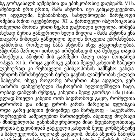
ნგ გორგასალს აუშენებია და ეპისკოპოსიც დაუსვამს. VI ს.
ებიდან ერთ-ერთი, მამა ანტონი. იგი განცალკევებით,
ო ადგილმა, შესაბამისად, სახელწოდება მარტყოფი
მების რძით იკვებებოდა. XI ს. ქართველი ისტორიკოსის
 რომელთა შორის ერთი ნუკრი დაჭრილი ყოფილა. ირმებს
ასუხად ბერის გაშვერილი ხელი მიუღია - მამა ანტონს ენა
თავარს მისთვის გაწვდილი ხელის მოკვეთა უბრძანებია,
ახმობია, რომელიც მამა ანტონს ისევ გაუცოცხლებია.
 ანტონმა მარილი ითხოვა ირმებისთვის და შემდეგ თავის
მოქმედს, ამიტომ მის გარშემო მალე თავი მოიყარეს
ვა. XI ს., როცა კვირიკე კახთა მეფემ კახეთის სამეფო
ლესიურად კი რუსთველი ეპისკოპოსის სამწყსო გახდა.
 ურდოს მბრძანებელის ბერქა ყაენის ლაშქრობას ქალაქი
ნასტერი, ისევე როგორც არაერთი სხვა ადგილი, ვერ
 ტაძარში დასვენებული მაცხოვრის ხელთუქმნელი ხატი,
ბად დაშლის შემდეგ, კახეთის მეფე გიორგი I-მა (1466-
თ ნაცვლად მთელი კახეთი ოთხ სადროშოდ გაყო, რომელთა
 სადროშოს და იმავე დროს ჯარის მარცხენა ფლანგის
ოდა გარე-კახეთი ქიზიყამდე და მარტყოფ - საგურამო,
ოურავების საშუალებით მართავდნენ. ასეთივე მოურავი
 მნიშვენლობა განისაზღვრებოდა მისი მდებარეობითაც,
ურქთა ტყვეობიდან გაქცეული კახეთის მეფე კონსტანტინე
ა სახლეულობა, თელავს გადადის. მისმა ასეთმა ნაბიჯმა
აარბიეს, ტაძარი გაძარცვეს და ხატები შემუსრეს. ამავე