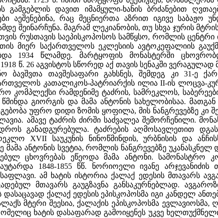
ეთის გამგებლის დავით იმამყული-ხანის ბრძანებით ღვთ
ბი აეშენებინა, რაც მეცნიერთა აზრით იგივე საბაჟო 
ამდე შეინარჩუნა. მაგრამ ლეკიანობის, თუ სხვა ჯურის მტ
სთვის რუსთავის საეპისკოპოსოს სამწყსო, რომლის ცენტრ
ის მიერ საქართველოს ეკლესიის ავტოკეფალიის გაუქმებ
ებდა 1934 წლამდე. მარტყოფის მონასტერში ცხოვრობ
918 წ. 26 აგვისტოს სწორედ აქ თავის სენაკში ვერაგულად
ნო ბავშვთა თავშესაფარი გახსნეს, შემდეგ კი 31-ე ქა
რთველოს კათალიკოს-პატრიარქის ილია II-ის ლოცვა-კურთ
ო კომპლექსი რამდენიმე ტაძრის, სამრეკლოს, საბერეების
წმინდა გიორგის და მამა ანტონის სახელობისაა. მათგან
ებობა უფრო დიდი ზომის ყოფილა, მის ნანგრევებზე კი 
ლავია. ამავე ტაძრის ძირში საძვალეა შემორჩენილი. მო
დროს განადგურებულა. ტაძრების აღმოსავლეთით დგას 
ეკლო XVII საუკუნის ნინოწმინდის, ურბნისის და ანჩი
 მამა ანტონის სვეტია, რომლის ნანგრევებზე უკანასკნელ 
ბულ ცხოვრებას ეწეოდა მამა ანტონი. სამონასტრო კომ
აუტარდა 1848-1855 წწ. ნორიოელი ივანე არჯევანიძის
საფლავი. ამ ხატის ისტორია ქალაქ ედესის მთავარს ავგ
ადებულ მთავარს გაუგზავნა განსაკურნებლად. ავგაროზ
ის დასაცავად ქალაქ ედესის ეპისკოპოსმა იგი კანდელ ანთ
ალაქს მტერი შეესია, ქალაქის ეპისკოპოსმა ევლავიოსმა, 
, რომელიც ხატის დასაფარად გამოიყენეს უკვე ხელთუქმნელ