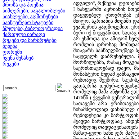
ადგილი”, რქმევია. ღვთაები
პროზა და პოეზია
I ნახევარში აკრიანის მთ
სიმღერები, საგალობლები
დაყუდებულ ცხოვრებას ე
სიახლეები, აღმოჩენები
მიიღო. აკრიანის მთებში 
საინტერესო სტატიები
ჯუანშერის გადმოცემით, ე
ბმულები, ბიბლიოგრაფია
ბერი იქ მიუყვანიათ, სადაც
ქართული იარაღი
არ ესმოდა და ამიტომ ხელ
რუკები და მარშრუტები
რომლის დროსაც მომხდარა
ბუნება
მთავარს სასწაულმოქმედ ბე
ფორუმი
საყუდელს დაბრუნებულა. 
ჩვენს შესახებ
მორჩილებმა, რასაც მოგვია
რუკები
საერისთავოებად დაყო, მ
მონასტერი მუდამ განსაკუ
რუსთავიც შეეწირა, საეპ
გადაურჩა თემურ-ლენგისგა
რომელიც მამა ანტონმა ედე
1476წწ.) ქვეყნის ცენტრა
სათავეში არა ერისთავებ
წინამძღოლად დანიშნულ იქ
რეზიდენცია კი მარტყოფის
ჰყავდა მარტყოფსაც. ამდე
რომელიც თავდაცვისათვის ხ
მამად-ყული ხანი ჯერ მარტ
შედეგად თურქთა თარეში მო