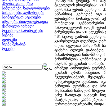
ქრიატიანი ერებიც. VI საუ
პროზა და პოეზია
მცხეთელის ცხოვრებას". VII 
სიმღერები, საგალობლები
გუარამმა ჯვრის გვერდით პ
სიახლეები, აღმოჩენები
სამარხია). გარედან იგი
საინტერესო სტატიები
ჯვრისებრი მოხაზულობა აქ
ბმულები, ბიბლიოგრაფია
რომელსაც გუმბათისებრი
ქართული იარაღი
სამლოცველოს დღეს ჯვრის მ
რუკები და მარშრუტები
მიწურულსა და VII საუკუნის დ
ბუნება
I-მა მცირე ტაძრის გვერდი
ფორუმი
კვარცხლბეკი დღემდეა დარჩ
ჩვენს შესახებ
თვით ძეგლთა ანალიზის საფ
რუკები
ტაძარი ძლიერ დაზიანდა,
წინამორბედია ნინოწმინდი
ნინოწმინდის კომპოზიცია. 
მაგრამ ეს კუთხის ოთახებ
არამედ აფსიდების ღერძებ
კუთხის ღრმა ნიშებით, 
ჩვეულებისამებრ, შეადგენ
დამყარებული გუმბათი. იგ
ნაწილის ფორმასა და პრ
ადამიანის ნაწილთა სრული
სახე ნათლად ასახავს სივ
მხატვრულად გააზრებული შ
ხუროთმოძღვრებაში, როცა 