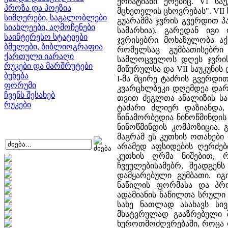
ქრიატიანი ერებიც. VI საუ
პროზა და პოეზია
მცხეთელის ცხოვრებას". VII 
სიმღერები, საგალობლები
გუარამმა ჯვრის გვერდით პ
სიახლეები, აღმოჩენები
სამარხია). გარედან იგი
საინტერესო სტატიები
ჯვრისებრი მოხაზულობა აქ
ბმულები, ბიბლიოგრაფია
რომელსაც გუმბათისებრი
ქართული იარაღი
სამლოცველოს დღეს ჯვრის მ
რუკები და მარშრუტები
მიწურულსა და VII საუკუნის დ
ბუნება
I-მა მცირე ტაძრის გვერდი
ფორუმი
კვარცხლბეკი დღემდეა დარჩ
ჩვენს შესახებ
თვით ძეგლთა ანალიზის საფ
რუკები
ტაძარი ძლიერ დაზიანდა,
წინამორბედია ნინოწმინდი
ნინოწმინდის კომპოზიცია. 
მაგრამ ეს კუთხის ოთახებ
არამედ აფსიდების ღერძებ
კუთხის ღრმა ნიშებით, 
ჩვეულებისამებრ, შეადგენ
დამყარებული გუმბათი. იგ
ნაწილის ფორმასა და პრ
ადამიანის ნაწილთა სრული
სახე ნათლად ასახავს სივ
მხატვრულად გააზრებული შ
ხუროთმოძღვრებაში, როცა 