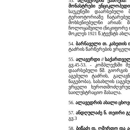
53.
ალავერდის ეპარქია: ა
მონასტრები ენციკლოპედი
საუკუნეში დაარსებული 
ტერიოტორიაზე ჩატარებულ
მოხსენიებულნი არიან: მ
ჩოლოყაშვილი (ნიკიფორე ი
მოკლეს 1921 წ.)ტექსტს ახ
54.
ბარნაველი თ. კახეთის
ტაძრის წარწერების ვრცელ
55.
ალავერდი // საქართვე
გვ.45-53. - კომპლექსში 
დაარსებული წმ. გიორგის 
აგებული ტაძრის, გალავ
ნაგებობა), სასახლის (აგებ
ვრცელი ხუროთმოძღვრულ
საილუსტრაციო მასალა.
56.
ალავედრის ახალი ცხოვ
57.
ანდღულაძე ნ. თეთრი გ
გვ.3
58.
ბიწაძე დ. ღმერთო და 