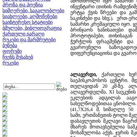
ამოთხრილი იყო სამარხი 
პროზა და პოეზია
ინვენტარი (თიხის რამდენიმ
სიმღერები, საგალობლები
ერტყა ქვის წრეები და გ
სიახლეები, აღმოჩენები
საკინძები და სხვ.). ერთ-ე
საინტერესო სტატიები
სამარხი კრემაციული იყო. ყ
ბმულები, ბიბლიოგრაფია
ბრინჯაოს ხანისათვსი და
ქართული იარაღი
პროტოტიპები, თიხისაგან
რუკები და მარშრუტები
ჭურჭლის ფრაგმენტი და ს
ბუნება
გვაროვნული საზოგადო
ფორუმი
დიფერენციაციისა და გვარო
ჩვენს შესახებ
რუკები
ალავერდი,
ქართული ხურო
საეპისკოპოსოს ცენტრი. მ
თელავიდან 20 კმ-ზე. ალ
ალავერდელმა. XI საუკუნის
ეკლესიის ადგილას ააგ
სახელწოდებითაა ცნობილი.
(41,7X26,4 მ, სიმაღლე 5
სამი, ერთმანეთის ტოლი მკლ
დასავლეთის მკლავი წაგრძე
მხარეს მოთავსებულია სამ
მოხაზულობა აქვს. ჯვრის მ