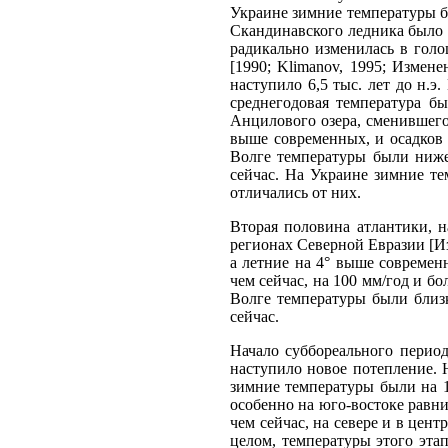
Украине зимние температуры бы
Скандинавского ледника бы­ло 
радикально изменилась в гол
[1990; Klimanov, 1995; Измен
наступило 6,5 тыс. лет до н.э
среднегодовая температура бы
Анцилового озера, сменившего
выше современных, и осадков
Волге температуры были ниже 
сейчас. На Украине зимние те
отличались от них.
Вторая половина атлантики, н
регионах Северной Евразии [Из
а летние на 4° выше современ
чем сейчас, на 100 мм/год и б
Волге температуры были близ
сейчас.
Начало суббореального период
наступило новое потепление. Н
зим­ние температуры были на 
осо­бенно на юго-востоке рав
чем сейчас, на севере и в цен
целом, температуры этого эта