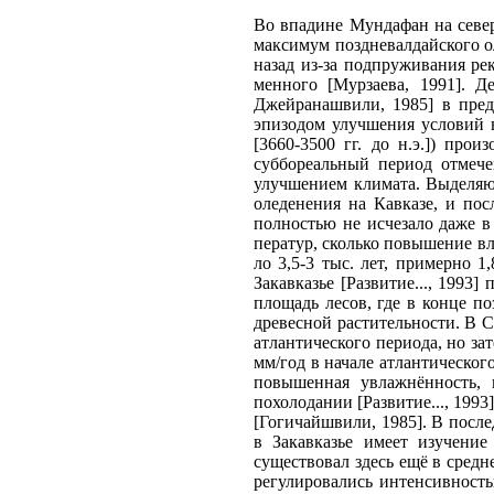
Во впадине Мундафан на север
максимум поздневалдайского о
назад из-за подпруживания ре
менного [Мурзаева, 1991]. Д
Джейранашвили, 1985] в пред
эпизодом улучшения условий в 
[3660-3500 гг. до н.э.]) пр
суббореальный период отмечен
улучшением климата. Выделяю
оледенения на Кавказе, и по
полностью не исчезало даже 
ператур, сколько повышение влаж
ло 3,5-3 тыс. лет, примерно 1
Закавказье [Развитие..., 1993
площадь лесов, где в конце п
древесной растительности. В С
атлантического периода, но за
мм/год в начале атлантическог
повышенная увлажнённость, в
похолодании [Развитие..., 1993
[Гогичайшвили, 1985]. В посл
в Закавказье имеет изучение
существовал здесь ещё в средн
регулирова­лись интенсивность