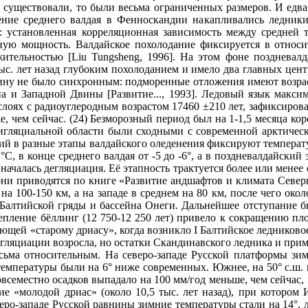
 существовали, то были весьма ограниченных раз­меров. И едва
ечение среднего валдая в Фенноскандии накапливались ледни
я: установленная корреляционная зависимость между сред­не
ьную мощность. Валдайское похолодание фиксируется в относ
ительностью [Liu Tungsheng, 1996]. На этом фоне поздневалд
тыс. лет назад глу­боким похолоданием и имело два главных це
ину не было синхронным: подморенные отложения имеют возраст
а и Западной Двины [Развитие..., 1993]. Ледовый язык максима
слоях с радиоуг­леродным возрастом 17460 ±210 лет, зафиксиров
же, чем сейчас. (24) Безморозный период был на 1-1,5 месяца к
игляциальной об­ласти были сходными с современной арктическо
й в разные этапы валдайского оледенения фиксируют температур
4 °С, в конце среднего валдая от -5 до -6°, а в поздневалдайский
началась дегляциация. Её этапность трактуется более или менее
ни при­водятся по книге «Развитие андшафтов и климата Северн
на 100-150 км, а на западе в среднем на 80 км, после чего око
Бал­тийской гряды и бассейна Онеги. Дальнейшее отступание б
теп­ление бёллинг (12 750-12 250 лет) привело к сокращению п
вую­щей «старому дриасу», когда возникло I Балтийское ледников
ь дегляциации возросла, но остатки Скандинавского ледника и п
сьма относительным. На северо-западе Русской платформы зимн
емпературы были на 6° ниже современных. Южнее, на 50° с.ш. 
всеместно осадков выпадало на 100 мм/год меньше, чем сейчас, 
ие «молодой дриас» (около 10,5 тыс. лет назад), при котором
веро-западе Русской равнины зимние температуры стали на 14°, л