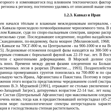
огорного и изменявшегося под влиянием текто­нических факто
 региона к региону, постепенно удаляясь от опи­санной выше се
1.2.3. Кавказ и Иран
цен начался тёплым и влажным межледнико­вым интервалом,
 Кавказа происходило почвообразование чер­ноземного типа. В 
лом Кавказе, судя по споро-пыльцевым спек­трам, широко расп
несколько суше. Последовавшее оледенение, подобно валдайско
 Скандина­вии, по-видимому, была мощнее [Милановский, 1968; Р
Кавказе на 70СГ-800 м, на Центральном - на 900-1000 м и на В
5]. Ледни­ковые отложения поздней фазы находятся на 300-500 м
рным стоянкам с бореальной фауной как 22-19 тыс. лет. В Восто
тепи с криогенными деформациями. В Морской долине сущ
сь вниз. Времени между двумя фазами оледенения на Большо
твенных лесов в раз­резах [Развитие..., 1993]. Позднеплейст
граница промерзавших грунтов понизилась на 700-800 м по ср
большую часть Ирана, Афганистана и Пакистана. Поэтому в пери
жения этого возраста представлены чередовани­ем солей (экстр
ению В.Э. Мурзаевой [1991], отражают не столь­ко увеличение 
ро-Западный Загрос), датируемых возрастом 22-14 тыс. лет наза
е Систан (Центральный Афганистан) при максимальном оледенен
 очень низко, тогда как в предшествовав­ший интерстадиал (45-2
ном море: палинологические спектры интерстадиала характ
ация и господствовала степная растительность.