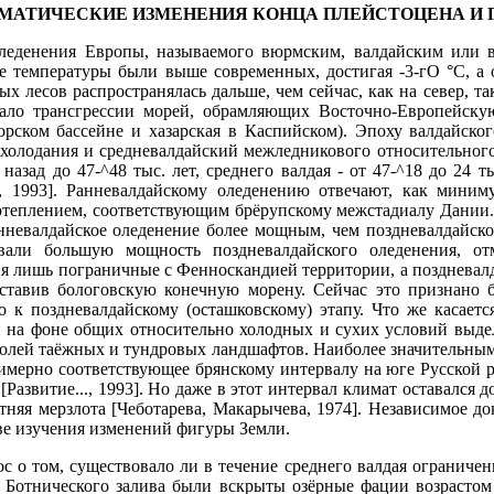
ЛИМАТИЧЕСКИЕ ИЗМЕНЕНИЯ КОНЦА ПЛЕЙСТОЦЕНА И 
леденения Европы, называемого вюрмским, валдайским или в
 температуры были выше современ­ных, достигая -3-гО °С, а ос
х лесов распространялась дальше, чем сейчас, как на север, та
вало трансгрессии морей, обрамляющих Восточно-Европейскую
орском бассейне и ха­зарская в Каспийском). Эпоху валдайско
холодания и средневалдайский межледниково­го относительног
т назад до 47-^48 тыс. лет, среднего валдая - от 47-^18 до 24 т
., 1993]. Ранневалдайскому оледенению отвечают, как мини­м
теплением, соответствующим брёрупскому межстадиалу Дании. Р
нневалдайское оледенение более мощным, чем поздневалдай­ское
вали большую мощность поздневалдайского оледенения, отм
ия лишь пограничные с Фенноскандией территории, а поздневал
ставив бологовскую конечную морену. Сейчас это признано б
 к поздневалдайскому (осташковскому) этапу. Что же касаетс
ап на фоне общих относительно холодных и сухих условий выде
олей таёжных и тундровых ландшаф­тов. Наиболее значительным
примерно соответствующее брянскому интервалу на юге Русской 
азвитие..., 1993]. Но даже в этот интервал климат оставался 
тняя мерзлота [Чеботарева, Макарычева, 1974]. Независимое до
ве изуче­ния изменений фигуры Земли.
с о том, существовало ли в течение среднего валдая ограниче
 Ботнического залива были вскрыты озёрные фации возрастом 