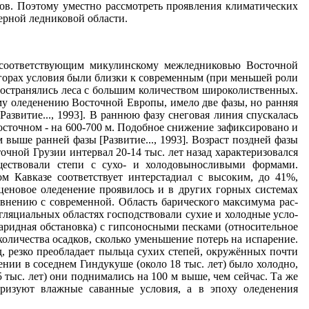
ров. Поэтому уместно рассмотреть проявления климатических
верной ледниковой области.
 соответствующим микулинскому межледниковью Восточной
горах условия были близки к современным (при меньшей ро­ли
ространялись леса с большим количеством широколиствен­ных.
му оледенению Восточной Европы, имело две фазы, но ранняя
азвитие..., 1993]. В ран­нюю фазу снеговая линия спускалась
осточном - на 600-700 м. Подобное снижение зафиксировано и
 выше ранней фазы [Развитие..., 1993]. Возраст поздней фазы
чной Грузии интер­вал 20-14 тыс. лет назад характеризовался
ествовали степи с сухо- и холодовыносливыми формами.
м Кавказе соответствует интерстадиал с высоким, до 41%,
оценовое оледенение проявилось и в других горных системах
авнению с современной. Область барического максимума рас­
гляциальных областях господствовали сухие и холодные усло­
ааридная обстановка) с гипсоносными песками (относительное
количества осадков, сколько уменьшение потерь на испарение.
д, резко преобладает пыльца сухих степей, окружённых поч­ти
ии в соседнем Гиндукуше (около 18 тыс. лет) было хо­лодно,
5 тыс. лет) они поднимались на 100 м выше, чем сейчас. Та же
еризуют влажные саванные условия, а в эпоху оледенения