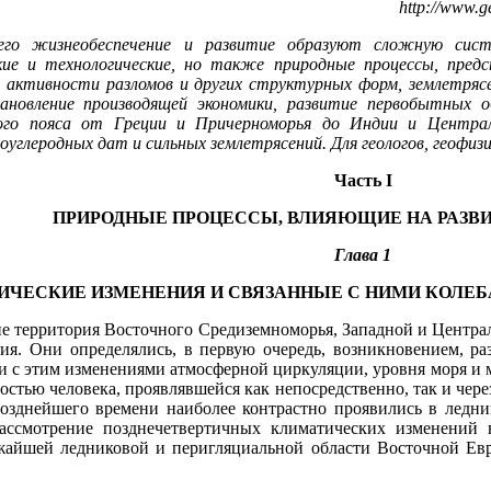
http://www.ge
 его жизнеобеспечение и развитие образуют сложную сист
ские и технологические, но также природные процессы, пре
 активности разломов и других структурных форм, землетрясе
ановление производящей экономики, разви­тие первобытных 
кого пояса от Греции и Причерноморья до Индии и Централь
глеродных дат и сильных землетрясений. Для геологов, геофизико
Часть I
ПРИРОДНЫЕ ПРОЦЕССЫ, ВЛИЯЮЩИЕ НА РАЗВ
Глава 1
ЧЕСКИЕ ИЗМЕНЕНИЯ И СВЯЗАННЫЕ С НИМИ КОЛЕБ
не территория Восточного Средиземноморья, Западной и Центра
ия. Они определялись, в первую очередь, возникновением, ра
 с этим изменениями атмосферной циркуляции, уровня моря и мо
остью человека, проявлявшейся как непосредст­венно, так и чер
озднейшего времени наиболее контрастно прояви­лись в ледни
рассмотрение позднечетвертичных климатических из­менени
жайшей ледниковой и перигляциальной области Восточной Евр