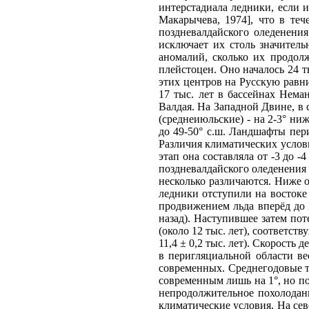
интерстадиала ледники, если и
Ма­карычева, 1974], что в т
поздневалдайского оледенени
исключает их столь значител
аномалий, сколько их продолж
плейстоцен. Оно началось 24 
этих центров на Русскую равн
17 тыс. лет в бассейнах Неман
Валдая. На Западной Двине, в 
(среднеиюльские) - на 2-3° ни
до 49-50° с.ш. Ландшафты пер
Различия климатических услови
этап она составляла от -3 до -
поздневалдайского оледенения 
несколько различаются. Ниже о
ледники отступили на востоке 
продвижением льда вперёд до 
назад). Наступившее затем по
(около 12 тыс. лет), соответст
11,4 ± 0,2 тыс. лет). Скорост
в перигляциальной области ве
современных. Среднегодовые т
современным лишь на 1°, но по
непродолжительное похоло­дан
климатические условия. На се­