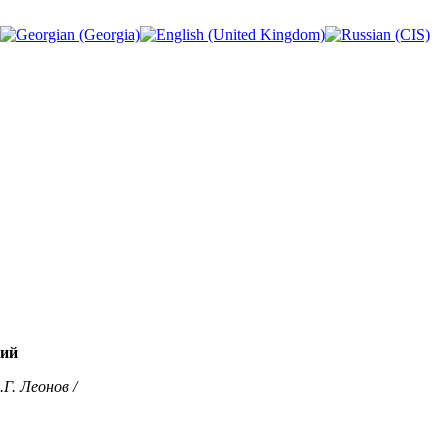
ций
Г. Леонов /