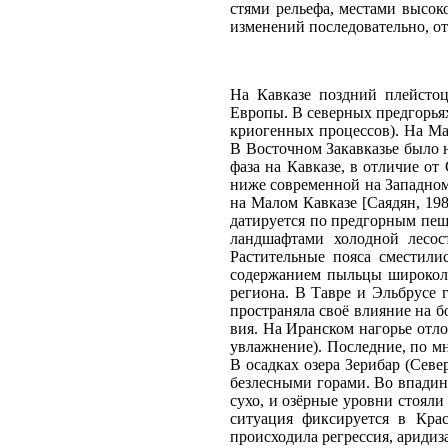
стями рельефа, местами высок
изменений последовательно, от
На Кавказе поздний плейсто
Европы. В северных предгорьях
криогенных процессов). На Ма
В Восточном Закавказье было 
фаза на Кавказе, в отличие от
ниже современной на Западном 
на Малом Кавказе [Саядян, 198
датируется по предгорным пеще
ландшафтами холодной лесос
Растительные пояса сместили
содержанием пыльцы широколис
региона. В Тавре и Эльбрусе 
пространяла своё влияние на 
вия. На Иранском нагорье отло
увлажнение). Последние, по мн
В осадках озера Зерибар (Севе
безлесными горами. Во впадин
сухо, и озёрные уровни стояли
ситуация фиксируется в Крас
происходила регрессия, аридиз