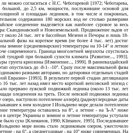
 ли можно согласиться с Н.С. Чеботаревой [1972; Чеботарева,
ки большой, до 2,5 км, мощности, послужившие основой для
й толщиной и площадью ледников, в том числе и покровных,
ительном содержании 180 морских вод не столько размерами
айское оледенение выделяется как наиболее суровое за весь
нтра: Скандинавский и Новоземельский. Продвижение льдов от
 около 24 тыс. лет в бассейнах Мезени и Печоры и лишь 18-
льной фазы на короткое вре­мя (не более 4 тыс. лет) достиг
аны зимние (среднеянварские) температуры на 10-14° и летние
ороче современного. Граница мно­голетней мерзлоты спустилась
й тундрой при большой сухости климата [Развитие..., 1993].
ы грунта криозоны [Изменение..., 1999]. В ранневалдай­ский
 этап опустилась до -8-1- -10°. Сразу после максимальной фазы
 одинаково разными ав­торами, но датировки отдельных стадий
ой Евразии» [1993]. В результате первой стадии дегляциации
ло 16 тыс. лет назад имел место короткий вепсовский эпизод с
ыло прервано лужской подвижкой ледника (около 13 тыс. лет
лощади оледенения на треть. После невской подвижки ледника
ое озеро, наступи­ло потепление аллерёд (радиоуглеродные даты
римыкавшее к ним холодное I Иольдиево море делали потепление
ие темпера­туры оставались на 8°, а летние - на Ъ-А° ниже
и в центре Украины и зимние и летние температуры уступали
и было сухо [Климанов, 1990; Klimanov, 1995]. Последовавшее
 Иольдиево мо­ре вновь стало ледниковым озером, ужесточило
етние - на 6°, а среднегодовые - на 10° ниже современных. На