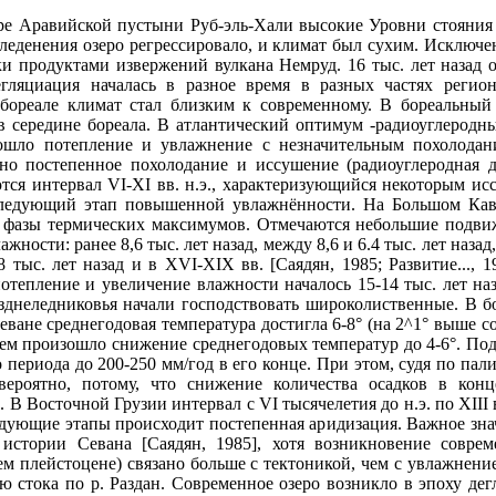
е Аравийской пустыни Руб-эль-Хали высокие Уровни стояния озе
леденения озеро регрессировало, и климат был сухим. Исключен
ки продуктами извержений вулкана Немруд. 16 тыс. лет назад 
егляциация началась в разное время в разных частях регион
бореале климат стал близким к современному. В бореальный 
середи­не бореала. В атлантический оптимум -радиоуглеродные 
оизошло потеп­ление и увлажнение с незначительным похолод
о постепенное по­холодание и иссушение (радиоуглеродная да
тся интервал VI-XI вв. н.э., характеризующийся некоторым 
следующий этап повышенной увлажнённости. На Большом Кавк
в фазы термических максимумов. Отмечаются небольшие подви
ности: ранее 8,6 тыс. лет назад, между 8,6 и 6.4 тыс. лет назад,
,8 тыс. лет назад и в XVI-XIX вв. [Саядян, 1985; Развитие...
] потепление и увеличение влаж­ности началось 15-14 тыс. лет 
озднеледниковья начали господ­ствовать широколиственные. В 
еване среднегодовая температура достигла 6-8° (на 2^1° выше 
тем произошло снижение среднегодовых температур до 4-6°. Под
о периода до 200-250 мм/год в его конце. При этом, судя по па
ероятно, пото­му, что снижение количества осадков в кон
]. В Восточной Грузии ин­тервал с VI тысячелетия до н.э. по XII
едующие этапы происхо­дит постепенная аридизация. Важное з
 истории Севана [Саядян, 1985], хотя возникновение совре
ем плейстоцене) связано больше с тектоникой, чем с увлажне­н
ю стока по р. Раздан. Современное озеро возникло в эпоху дегл