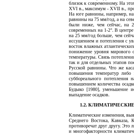
близок к современ­ному. На эт
XVI в., макси­мум - XVII в., 
На юге равни­ны, например, на
равнины на 75 мм/год, а на се
были ни­же, чем сейчас, на 
современных на 1-2°. В центре
на 25 мм/год больше, чем сейч
иссушением и потепления с у
восток влажных атлантически
понижение уровня мирового о
температуры. Связь потепления
так и для отдельных этапов п
Русской равнины. Что же кас
повышения температур либо м
суббореального потепления 
повышением количества осадко
Будыко [1980], уменьшение и
выпадение осадков.
1.2. КЛИМАТИЧЕСКИ
Климатические изменения, выя
Среднего Востока, Кавказа, 
противоречат друг другу. Это 
и многофакторности климатиче