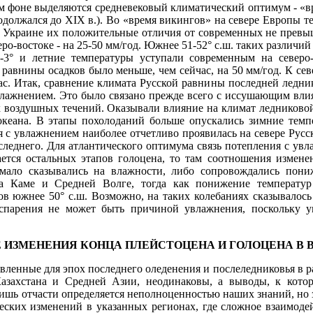
ом фоне выделяются средневековый климатический оптимум - «вр
продолжался до XIX в.). Во «время викингов» на севере Европы
 Украине их положительные отличия от современных не пре­выша
веро-востоке - на 25-50 мм/год. Южнее 51-52° с.ш. таких раз­ли
2-3° и летние температуры уступали современным на север
 равнины осадков было меньше, чем сейчас, на 50 мм/год. К сев
ас. Итак, сравнение климата Русской равнины последней ледник
в­лажнением. Это было связано прежде всего с иссушающим вл
х воздушных течений. Оказывали влияние на климат ледниково
ке­ана. В этапы похолоданий больше опускались зимние темп
 с ув­лажнением наиболее отчетливо проявилась на севере Русс
оследне­го. Для атлантического оптимума связь потепления с у
ается осталь­ных этапов голоцена, то там соотношения измен
ало сказывались на влажности, либо сопровождались пониж
на Каме и Средней Волге, тогда как понижение температу
в южнее 50° с.ш. Возможно, на та­ких колебаниях сказывалось
спарения не может быть причиной ув­лажнения, поскольку у
Е ИЗМЕНЕНИЯ КОНЦА ПЛЕЙСТОЦЕНА И ГОЛОЦЕНА В
вленные для эпох последнего оледенения и послеледниковья в 
Казахстана и Средней Азии, неодинаковы, а выводы, к кот
лишь отчасти определяется неполноценностью на­ших знаний, но 
ских изменений в указанных регионах, где сложное взаимодей