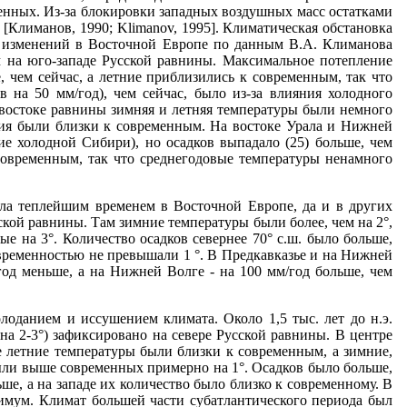
еменных. Из-за блокировки западных воздушных масс остатками
 [Климанов, 1990; Klimanov, 1995]. Климатическая обстановка
х изменений в Восточной Европе по данным В.А. Климанова
ным на юго-западе Русской равнины. Максимальное потепление
, чем сейчас, а летние приблизились к современным, так что
 на 50 мм/год), чем сейчас, бы­ло из-за влияния холодного
-востоке равнины зимняя и летняя температуры были немного
вия были близки к современным. На востоке Урала и Нижней
е холодной Сибири), но осадков выпадало­ (25) больше, чем
 современным, так что среднегодовые температу­ры ненамного
была теплейшим временем в Восточной Европе, да и в других
сской равнины. Там зимние температуры были более, чем на 2°,
е на 3°. Количество осадков севернее 70° с.ш. было больше,
современностью не превышали 1 °. В Предкавказье и на Нижней
од меньше, а на Нижней Волге - на 100 мм/год больше, чем
олоданием и иссушением климата. Около 1,5 тыс. лет до н.э.
на 2-3°) зафиксировано на севере Русской равнины. В центре
ге летние температуры были близки к современным, а зимние,
были выше современных примерно на 1°. Осадков было больше,
ьше, а на западе их количество было близко к современному. В
имум. Климат большей части субатлантического периода был