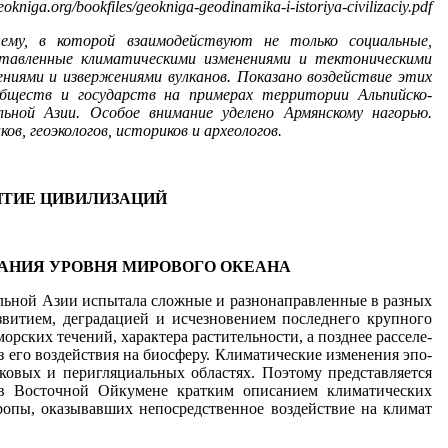
okniga.org/bookfiles/geokniga-geodinamika-i-istoriya-civilizaciy.pdf
ему, в которой взаимодействуют не только социальные,
дставленные климатическими изменениями и тектоническими
ниями и извержениями вул­канов. Показано воздействие этих
обществ и государств на примерах территории Альпийско-
ной Азии. Особое внимание уделено Ар­мянскому нагорью.
в, геоэкологов, историков и археологов.
ИТИЕ ЦИВИЛИЗАЦИЙ
АНИЯ УРОВНЯ МИРОВОГО ОКЕАНА
льной Азии испытала сложные и разнонаправленные в раз­ных
звитием, деградацией и исчезновением последнего крупного
рских течений, характера растительности, а позднее расселе­
ез его воздействия на биосферу. Климатические изменения эпо­
ковых и перигляциальных областях. Поэтому представляется
й в Восточной Ойкумене кратким описанием климатических
опы, оказывавших непосредственное воздействие на климат