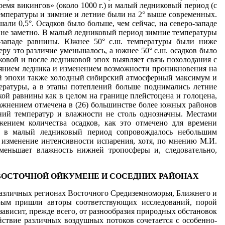
емя викингов» (около 1000 г.) и малый ледниковый период (с
 температуры и зимние и летние были на 2° выше современных.
ли 0,5°. Осадков было больше, чем сейчас, на северо-западе
чий не заметно. В малый ледниковый период зимние температуры
о-западе равнины. Южнее 50° с.ш. температуры были ниже
еру это различие уменьшалось, а южнее 50° с.ш. осадков было
овой и после­ ледниковой эпох выявляет связь похолодания с
иянием ледника и изменением возможности проникновения на
й эпохи также хо­лодный сибирский атмосферный максимум и
ературы, а в этапы потеплений больше поднимались летние
кой равнины как в це­лом на границе плейстоцена и голоцена,
влажнением отмечена в (26) большинстве более южных районов
ений температур и влажности не столь однозначны. Местами
ением количества осадков, как это отмечено для времени
р в малый ледниковый период сопровождалось небольшим
 изменение интенсивности испарения, хотя, по мне­нию М.И.
меньшает влажность нижней тропосферы и, следова­тельно,
 ВОСТОЧНОЙ ОЙКУМЕНЕ И СОСЕДНИХ РАЙОНАХ
различных регионах Восточного Средиземноморья, Ближ­него и
орым пришли авторы соответствующих исследований, порой
зависит, прежде всего, от разнообразия природных обстановок
ствие различных воздушных потоков сочетается с особенно­