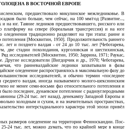
ГОЛОЦЕНА В ВОСТОЧНОЙ ЕВРОПЕ
исленским, предшествовало микулинское межледни­ковье. В
адков было больше, чем сейчас, на 100 мм/год [Развитие...,
к и на юг. Таяние ледников предшествовав­шего, рисского или
 платформу на севере (бореальная трансгрессия) и на юге
го оледенения традиционно разделяют на три этапа: ранне и
о потепления [Москвитин, 1950]. Продолжительность раннего
ыс. лет и позднего валдая - от 24 до 10 тыс. лет [Чеботарева,
ум, две стадии похолодания, курголовская и шестихинская,
яд исследователей [Москвитин, 1950; Заррина, 1971; Раукас,
. Другие исследователи [Вигдорчик и др., 1970; Чеботарева,
е­чая, что ранневалдайские ледники захватывали в фазы
дайское оледенение распространялось в максимальную фазу до
ольшин­ством исследователей, и обычно термин «последнее
я среднего валдая, иногда называемого молого-шекснинским
лено не менее семи-восьми фаз относительного потеп­ления и
 было последнее, дунаевское потепление с ра­диоуглеродными
равнины (29-24 тыс. лет назад), денекампу Западной Европы и
довольно холодным и сухим, и на значительных пространствах,
казательство интерстади­ального характера этой эпохи привёл
нных размеров оледенение на территории Фенноскандии. Пос­
25-24 тыс. лет, можно думать, что по крайней мере в конце