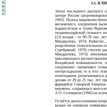
1.1. К
Эпохе последнего крупного о
центре России среднеянварские
1993]. Полоса широколиственны
московского, оледенения выз
(карангатская в Азово-Черном
поздневалдайский сильного по
(23) валдая - от 90-70 тыс. ле
Макарычева, 1974; Развитие..
разделённые относительным по
Серебряный, 1970] считали ра
Макарычева, 1974] обосновы
максимального распро­странен
Валдайской возвышенности, о
оледенение» применяют только
интерстадиалом, то в этот эт
похолодания, различающихся д
датами от 29 до 25 тыс. лет, 
фармдейлу Северной Америки [Р
вероятно, сохранялась многоле
А.О. Селиванов [1996] на осно
Остаётся дискуссионным вопро
кольку на северном побережье