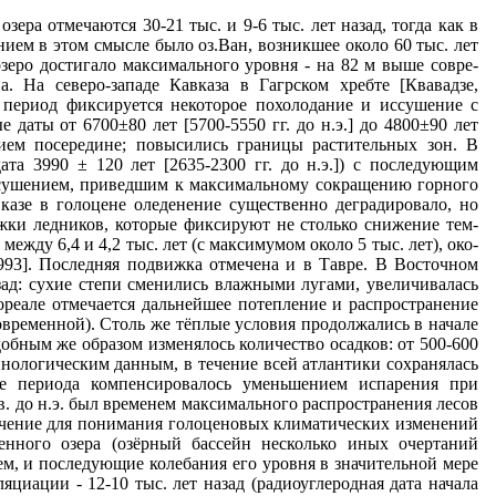
ра отмечаются 30-21 тыс. и 9-6 тыс. лет назад, тогда как в
ием в этом смысле было оз.Ван, возникшее около 60 тыс. лет
озеро достигало максимального уровня - на 82 м выше совре­
а. На северо-западе Кавказа в Гагрском хребте [Квавадзе,
период фиксирует­ся некоторое похолодание и иссушение с
даты от 6700±80 лет [5700-5550 гг. до н.э.] до 4800±90 лет
анием посередине; повысились границы растительных зон. В
та 3990 ± 120 лет [2635-2300 гг. до н.э.]) с последующим
иссушением, приведшим к максимальному сокращению горного
азе в голоцене оледенение существенно деградировало, но
жки ледников, которые фиксируют не столько снижение тем­
 между 6,4 и 4,2 тыс. лет (с максимумом около 5 тыс. лет), око­
, 1993]. Последняя подвижка отмечена и в Тавре. В Восточном
назад: сухие степи сменились влажными лугами, увеличивалась
бореале отмечается дальнейшее потепление и распространение
современной). Столь же тёплые условия продолжались в начале
обным же образом изменялось количе­ство осадков: от 500-600
линологическим данным, в те­чение всей атлантики сохранялась
це периода компенсировалось умень­шением испарения при
I в. до н.э. был временем максимального распространения лесов
начение для понимания голоценовых климатических изменений
менного озера (озёрный бассейн несколько иных очертаний
ием, и последующие колебания его уровня в значительной мере
яциации - 12-10 тыс. лет назад (радиоуглеродная дата начала