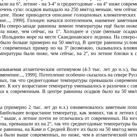
ли на 6°, летние - на 3-4° и среднегодовые - на 4° ниже совр
очень сухо: осадков выпадало на 250 мм/год меньше, чем сейчас
оцене. Ниже при­водится описание голоценовых климатически
ение..., 1999]. Голоцен начался потеплением, наименее замет
. На северо-за­паде равнины зимние температуры ещё были ниже
ла ниже, чем сейчас, на 1°. Холоднее и суше (меньше осадков
 Иольдиево море на месте Скандинавского ледника. На северо
 было больше при­мерно на 50 мм/год. В центре равнины усло
современных пример­ но на 3° (возможно, сказывалось влияни
мпературы были ниже, чем сей­час, на 2°, но летние близки к
азываемая атлантическим оптимумом (4-3 тыс. лет до н.э.), 
менение..., 1999]. Потепление особенно сказалось на севере Ру
ных, так что среднегодовые температу­ры превышали современны
олее. К югу возрастание температур уменьшалось и различия с 
ки к современным. В центре равнины осадков было на 50 мм/г
а (примерно 2 тыс. лет до н.э.) ознаменова­лось заметным пох
аибольшее возрастание температур, как зимних, так и летних (
1° выше, а летние почти не отличались от современ­ных. На ю
нины, превышали их на 2°, так что среднегодовые температуры 
тре равнины, на Каме и Средней Волге их было на 50 мм/год мен
па были выше современных, но ниже, чем в атлантический опт