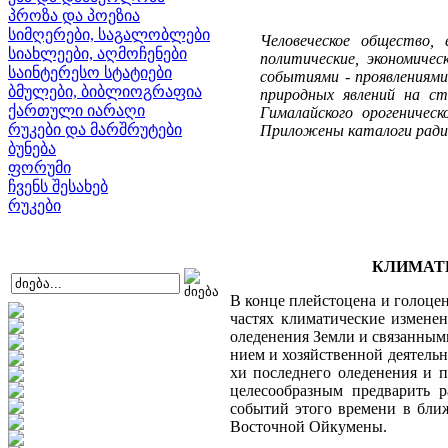
პროზა და პოეზია
სიმღერები, საგალობლები
Человеческое общество,
სიახლეები, აღმოჩენები
политические, экономиче
საინტერესო სტატიები
событиями - проявлениями
ბმულები, ბიბლიოგრაფია
природных явлений на ст
ქართული იარაღი
Гималайского орогеничес
რუკები და მარშრუტები
Приложены каталоги радиоу
ბუნება
ფორუმი
ჩვენს შესახებ
რუკები
КЛИМАТИ
В конце плейстоцена и голоце
частях климатические изменен
оледенения Земли и связанными
нием и хозяйственной деятельн
хи последнего оледенения и п
целе­сообразным предварить 
событий этого времени в бли
Восточной Ой­кумены.