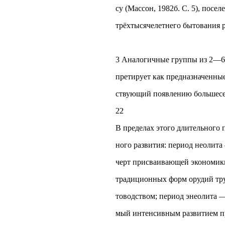
су (Массон, 1982б. С. 5), посе
трёхтысячелетнего бытования 
3 Аналогичные группы из 2—6
претирует как предназначенны
ствующий появлению большесе
22
В пределах этого длительного 
ного развития: период неолита
черт присваивающей экономики
традиционных форм орудий труд
товодством; период энеолита —
мый интенсивным развитием пр