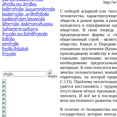
http://
პროზა და პოეზია
სიმღერები, საგალობლები
С победой аграрной или «нео
სიახლეები, აღმოჩენები
человечества, характеризующ
საინტერესო სტატიები
обществ, в разное время, в ра
ბმულები, ბიბლიოგრაფია
находилось в неразрывном ед
ქართული იარაღი
обществах. В свою очередь 
რუკები და მარშრუტები
предопределяли формы и спе
ბუნება
общественный строй - являет
ფორუმი
общества. Кавказ и Передня
ჩვენს შესახებ
отношении исключения (Кушнар
производящему хозяйству в лю
რუკები
главными причинами: во-пер
необходимыми предпосылкам
материале. К ним относится в
зачатки положительных знаний
территории, на которой прир
С.133). Проблема неолитизаци
удаётся восстановить с трудо
отсутствием чётких признаков 
энеолита. И всё же в послед
вехи постепенного развития э
В отличие от большинства на
государствах), которые иног