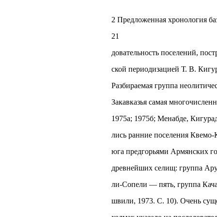
2 Предложенная хронология ба
21
довательность поселений, пост
ской периодизацией Т. В. Кигур
Разбираемая группа неолитиче
Закавказья самая многочисленн
1975а; 1975б; Менабде, Кигурад
лись ранние поселения Квемо-
юга предгорьями Армянских го
древнейших селищ: группа Ару
ли-Сопели — пять, группа Кач
швили, 1973. С. 10). Очень су