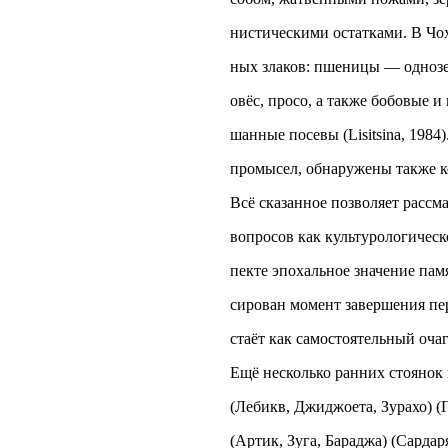
нистическими остатками. В Чох
ных злаков: пшеницы — однозер
овёс, просо, а также бобовые и
шанные посевы (Lisitsina, 198
промысел, обнаружены также ко
Всё сказанное позволяет рассм
вопросов как культурологическ
пекте эпохальное значение памя
сирован момент завершения пер
стаёт как самостоятельный оча
Ещё несколько ранних стоянок 
(Лебикв, Джиджоета, Зурахо) (Г
(Артик, Зуга, Бараджа) (Сардар