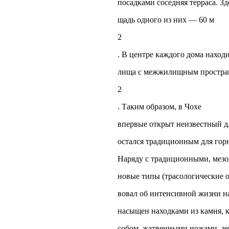
посадками соседняя терраса. 
щадь одного из них — 60 м
2
. В центре каждого дома наход
лища с межжилищным простран
2
. Таким образом, в Чохе
впервые открыт неизвестный дл
остался традиционным для горн
Наряду с традиционными, мезо
новые типы (трасологические о
вовал об интенсивной жизни н
насыщен находками из камня, 
собом, жатвенными ножами, зер