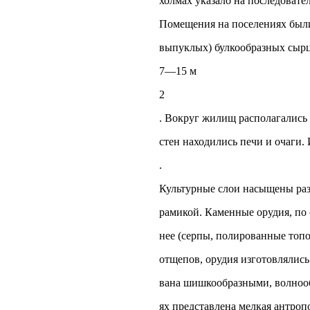
холмах указало на последоват
Помещения на поселениях были
выпуклых) булкообразных сыр
7—15 м
2
. Вокруг жилищ располагались
стен находились печи и очаги
.
Культурные слои насыщены раз
рамикой. Каменные орудия, по 
нее (серпы, полированные топор
отщепов, орудия изготовлялись
вана шишкообразными, волноо
ях представлена мелкая антропо