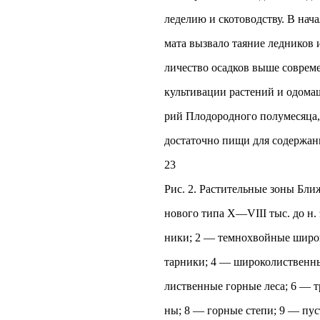
леделию и скотоводству. В нача
мата вызвало таяние ледников 
личество осадков выше соврем
культивации растений и одома
рий Плодородного полумесяца, 
достаточно пищи для содержан
23
Рис. 2. Растительные зоны Бл
нового типа Х—VIII тыс. до н. 
ники; 2 — темнохвойные широк
тарники; 4 — широколиственны
лиственные горные леса; 6 — т
ны; 8 — горные степи; 9 — пу