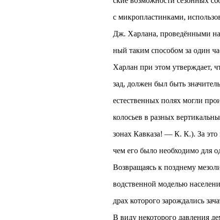
ские возможности сезонных сб
с микропластинками, использ
Дж. Харлана, проведёнными на
ный таким способом за один час
Харлан при этом утверждает, ч
зад, должен был быть значител
естественных полях могли прои
колосьев в разных вертикальны
зонах Кавказа! — К. К.). За эт
чем его было необходимо для од
Возвращаясь к позднему мезоли
водственной моделью населения
драх которого зарождались зач
В виду некоторого давления д