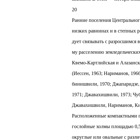
20
Ранние поселения Центрального
низких равнинах и в степных р
дует связывать с разросшимся 
му расселению земледельческих 
Квемо-Картлийская и Алазанск
(Иессен, 1963; Нариманов, 196
бинишвили, 1970; Джапаридзе,
1971; Джавахишвили, 1973; Чуб
Джавахишвили, Нариманов, Кигу
Расположенные компактными г
гослойные холмы площадью 0,
округлые или овальные с разл