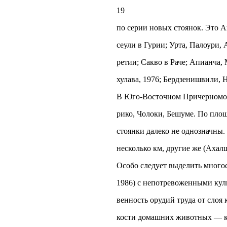
19
по серии новых стоянок. Это А
сеули в Гурии; Урта, Палоури,
ретии; Сакво в Раче; Апианча,
хулава, 1976; Бердзенишвили, Не
В Юго-Восточном Причерноморь
рико, Чолоки, Бешуме. По площ
стоянки далеко не однозначны
несколько км, другие же (Ахал
Особо следует выделить многос
1986) с непотревоженными кул
венность орудий труда от слоя
кости домашних животных — кру