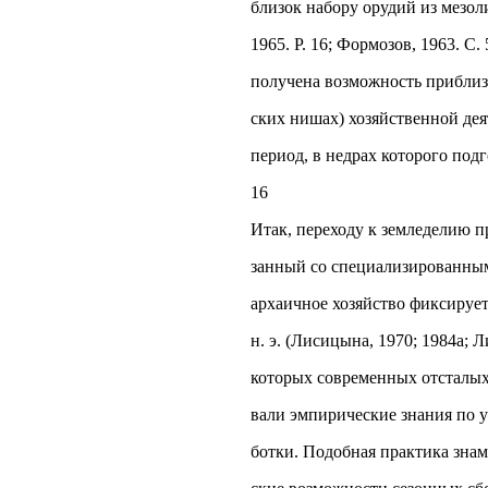
близок набору орудий из мезоли
1965. P. 16; Формозов, 1963. С. 
получена возможность приблиз
ских нишах) хозяйственной деят
период, в недрах которого под
16
Итак, переходу к земледелию п
занный со специализированным
архаичное хозяйство фиксируе
н. э. (Лисицына, 1970; 1984а; 
которых современных отсталых 
вали эмпирические знания по у
ботки. Подобная практика знам