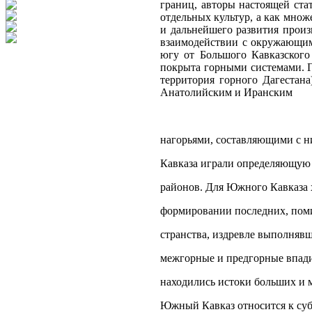
границ, авторы настоящей ста
отдельных культур, а как множ
и дальнейшего развития прои
взаимодействии с окружающим 
югу от Большого Кавказского 
покрыта горными системами. Ге
территория горного Дагестан
Анатолийским и Иранским
нагорьями, составляющими с н
Кавказа играли определяющую 
районов. Для Южного Кавказа х
формировании последних, поми
странства, издревле выполнявш
межгорные и предгорные впади
находились истоки больших и м
Южный Кавказ относится к субт