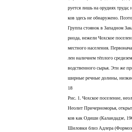
руется лишь на орудиях труда;
ков здесь не обнаружено. Поэто
Группа стоянок в Западном Зак
риода, нежели Чохское поселен
местного населения. Первонача
лен наличием тёплого средизе
водственного сырья. Эти же п
ширные речные долины, низкие
18
Рис. 1. Чохское поселение, нео
Неолит Причерноморья, открыт
ков как Одиши (Каландадзе, 196
Шиловки близ Адлера (Формозов