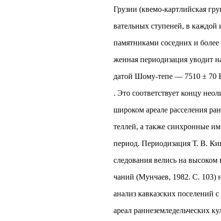
Грузии (квемо-картлийская гру
вательных ступеней, в каждой 
памятниками соседних и более 
женная периодизация уводит наи
датой Шому-тепе — 7510 ± 70 B
. Это соответствует концу неол
широком ареале расселения ра
теллей, а также синхронные и
период. Периодизация Т. В. Киг
следования велись на высоком
чаний (Мунчаев, 1982. С. 103)
анализ кавказских поселений с
ареал раннеземледельческих ку