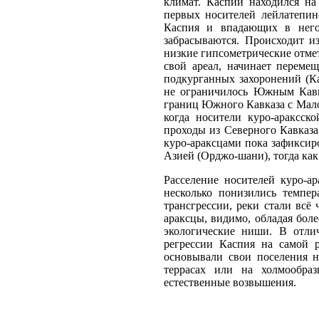
климат. Каспий находился на 
первых носителей лейлатепин
Каспия и впадающих в него
забрасываются. Происходит и
низкие гипсометрические отмет
свой ареал, начинает переме
подкурганных захоронений (Ка
не ограничилось Южным Кавка
границ Южного Кавказа с Малой
когда носители куро-араксск
проходы из Северного Кавка­з
куро-араксцами пока зафикси
Азией (Орджо-шани), тогда как
Расселение носителей куро-а
несколько понизились темпер
трансгрессии, реки стали всё
араксцы, видимо, обладая бол
экологические ниши. В отлич
регрессии Каспия на самой р
основывали свои поселения н
террасах или на холмообраз
естественные возвышения.