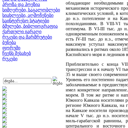
обладающие необходимыми р
პროზა და პოეზია
механизмов исторического про
სიმღერები, საგალობლები
климатических условий, в кото
სიახლეები, აღმოჩენები
до н.э. потепление и на Кав
საინტერესო სტატიები
похолоданиями. В VIII-VI ты
ბმულები, ბიბლიოგრაფია
оптимума. В VI-III тыс. до н.
ქართული იარაღი
одновременным понижением как 
რუკები და მარშრუტები
есть IV-III тыс. до н.э., от
ბუნება
максимум уступал максимум
ფორუმი
развивались в ритмах около 18
ჩვენს შესახებ
Каспийского моря и ледников в
რუკები
Приблизительно с конца VII
трансгрессии и к началу VI тыс
35 м выше своего современного
Уровень его постепенно падае
заболачиваемые в предшеству
имел конкретное направление.
морем. В том же ритме и нап
Южного Кавказа носителями ра
регионе Южного Кавказа, на г
на Кавказе носители производя
начале V тыс. до н.э. носит
миль-гарабагской равнины, 
центрального и восточно­