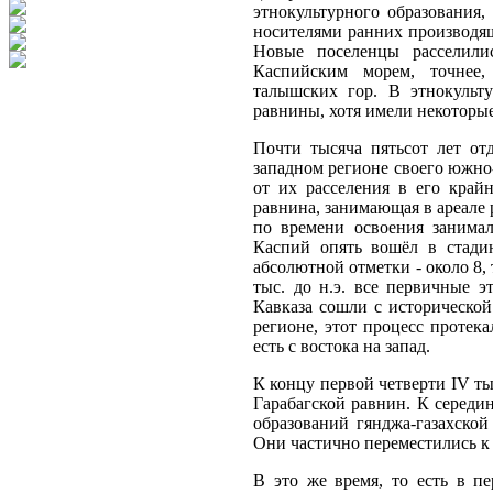
этнокультурного образования,
носителями ранних произ­водя
Новые поселенцы расселили
Каспийским морем, точнее,
талышских гор. В этно­культ
равнины, хотя имели некоторые
Почти тысяча пятьсот лет от
западном регионе своего южно-
от их расселения в его край
равнина, занимающая в ареале 
по времени освоения занимал
Каспий опять вошёл в стадию
абсолютной отметки - около 8, 
тыс. до н.э. все первичные 
Кавказа сошли с исторической
регионе, этот процесс протек
есть с востока на запад.
К концу первой четверти IV ты
Гарабагской равнин. К середин
образований гянджа-газахской
Они частично переместились к
В это же время, то есть в п