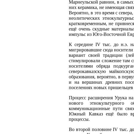
Марнеульской равнин, в самых
них керамика, не имеющая связ
Вероятно, в это время с север
неолитических этнокультурны
кратковременным, не привнес
ещё очень скудные материалы
импульс из Юго-Восточной Евро
К середине IV тыс. до н.э. н
мигрировавшие сюда носители
вариант своей традиции (лей
стимулировали сложение там сн
носителями обряда подкурга
северокавказскую майкопску
образования, вероятно, в перв
и на вершинах древних посе
поселениях новых пришельцев 
Процесс расширения Урука на
нового этнокультурного о
коммуникационные пути связ
Южный Кавказ ещё было врем
процессы.
Во второй половине IV тыс. д