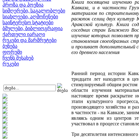
Книга посвящена изучению 
პროზა და პოეზია
Кавказа, и в частности Груз
სიმღერები, საგალობლები
материалов по строительному 
სიახლეები, აღმოჩენები
раскопок селищ двух культур 
საინტერესო სტატიები
Араксской культур. Книга с
ბმულები, ბიბლიოგრაფია
соседних стран Ближнего Вос
ქართული იარაღი
изучение которых позволяет 
რუკები და მარშრუტები
становления своеобразных ст
ბუნება
и проливает дополнительный с
ფორუმი
его древнего населения
ჩვენს შესახებ
რუკები
Ранний период истории Кавка
тридцати лет находится в це
стимулируемый общим ростом и
области изучения материаль
настоящее время раскрытие и
зтапн культурного прогресс
производящего хозяйства и ра
в частности - на Кавказе, зан
являясь одним из центров эт
участвовал в процессе становл
Три десятилетия интенсивного