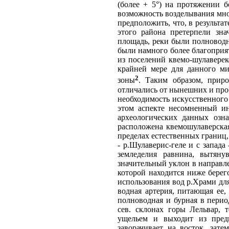
(более + 5°) на протяжении 
возможность возделывания мно
предположить, что, в результа
этого района претерпели зн
площадь, реки были полноводне
были намного более благоприя
из поселений квемо-шулаверек
крайней мере для данного ми
2
зоны
. Таким образом, прир
отличались от нынешних и про
необходимость искусственного
этом аспекте несомненный ин
археологических данных озна
расположена квемошулаверская 
пределах естественных границ,
- р.Шулаверис-геле и с запада
земледелия равнина, вытян
значительный уклон в направлен
которой находится ниже берег
использования вод р.Храми дл
водная артерия, питающая ее,
полноводная и бурная в перио
сев. склонах горы Лельвар, 
ущельем и выходит из пред
заворачивает на восток, зате