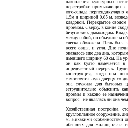
накопления культурных оста
перестройки примыкающих к н
юго-запада перпендикулярно 
1,5м и шириной 0,85 м, возве
кладовой. Перекрытое сводом
проемом. Сверху, в конце свод
безусловно, дымоходом. Кладк
между собой, но объединена об
слегка обожжена. Печь была 
всего овцы, и угля. Дно печ
оказалось еще два дна, которы
имевшего ширину 60 см. На уро
он как будто намечается в 
определенный перерыв. Трудно
конструкция, когда она не
самостоятельную дверцу со дво
она служила для бытовых це
затруднительно объяснить ка
проемы и каково ее назначени
вопрос - не являлась ли она че
Хозяйственная постройка, с
круглопланное сооружение, диа
м. Никакими особенностями он
обычных для жилищ очага и, 