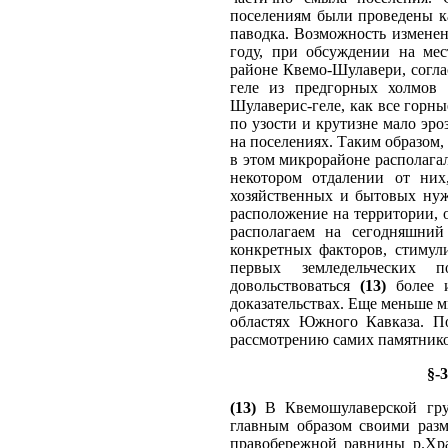
поселениям были проведены к
паводка. Возможность изменен
году, при обсуждении на ме
районе Квемо-Шулавери, соглас
геле из предгорных холмов 
Шулаверис-геле, как все горные
по узости и крутизне мало эро
на поселениях. Таким образом,
в этом микрорайоне располагал
некотором отдалении от них
хозяйственных и бытовых нуж
расположение на территории, 
располагаем на сегодняшний
конкретных факторов, стимул
первых земледельческих п
довольствоваться
(13)
более и
доказательствах. Еще меньше 
областях Южного Кавказа. П
рассмотрению самих памятнико
§-
(13)
В Квемошулаверской груп
главным образом своими разм
правобережной равнины р.Хра