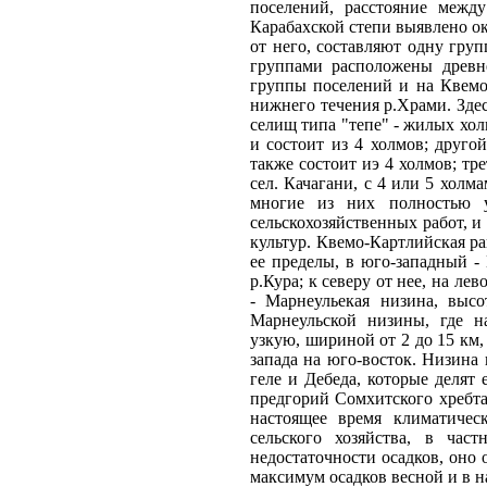
поселений, расстояние между
Карабахской степи выявлено о
от него, составляют одну груп
группами расположены древн
группы поселений и на Квемо
нижнего течения р.Храми. Здес
селищ типа "тепе" - жилых хол
и состоит из 4 холмов; друг
также состоит иэ 4 холмов; тр
сел. Качагани, с 4 или 5 холм
многие из них полностью у
сельскохозяйственных работ, 
культур. Квемо-Картлийская р
ее пределы, в юго-западный -
р.Кура; к северу от нее, на ле
- Марнеульекая низина, высо
Марнеульской низины, где н
узкую, шириной от 2 до 15 км
запада на юго-восток. Низина
геле и Дебеда, которые делят
предгорий Сомхитского хребта,
настоящее время климатичес
сельского хозяйства, в част
недостаточности осадков, оно
максимум осадков весной и в 