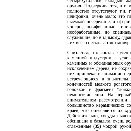
четырехугольные вкладыш жат
орудия. Подчеркивается, что 
полностью отсутствуют т.н. 
шлифовки, очень мало; это г
выемкой посередине, и сферич
чоперн, шлифованные топо
необработанные, но специал
служившие, по-видимому, ядрам
- их всего несколько экземпляр
Считается, что соотав камен
каменной индустрии в услов
каменных и обсидиановых оруд
исключением дерева, не сохра
них привлекают внимание перв
встречающиеся в значительн
конечностей мелкого рогатог
головкой и фрагмент "ложки
немногочисленна. На первый
внимательном рассмотрении
большинство керамических со
краев, что объясняется их х
Действительно, сосуды вылеп
обсидиана и базальта, очень р
сглаженные
(35)
мокрой рукой;