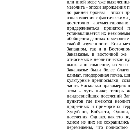
или иной мере уже выявленные
мезолита - эпохи зарождения 
до ранней бронзы - эпохи зр
ознакомления с фактическими 
достаточно аргументирован
придерживаться принятой п
устанавливается их незыблемы
обобщения данных о мезолите
слабой изученности. Если ме
Западном, так и в Восточно
Закавказье, в восточной же
относимых к неолитической ку
высказано сомнение, из чего
Закавказье были более благо
климат, плодородная почва, шир
культурные предпосылки, соз
части. Насколько правомерно 
этом - чуть ниже; теперь ж
наидревнейших поселений Зап.
пунктов где имеются неолит
приречных и приморских терр
Хуцубани, Кобулети, Одиши,
поселения. Однако, как это п
одном из них не сохранились
перемещены, что полностью