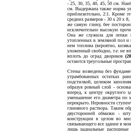
- 25, 30, 35, 40, 45, 50 см. 
см. Выдержана также норма у
приблизительно, 2:1. Кроме э
средних размеров - 30 х 20 х 8,
же самую глину, бее посторо
исключительно высокую прочн
Она же служила для лепки ц
утопленных в земляной пол и
нем топлива (вероятно, кизяк
уложенный свободно, т.е. не вп
вплоть до оград двориков
(20
остаются треугольные простран
Стены возведены без фундаме
утрамбованных остатках ран
подстилкой, целиком заполня
образуя ровный слой - основ
вперед, к центру округлого 
уменьшение его диаметра по м
перекрыто. Неровности ступенч
глиняного раствора. Таким о
двусторонней обмазки - шту
конструкции в целом во мног
связывающего все здание в мо
лишь радиальные распорные 