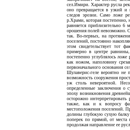
сел.Имири. Характер русла рек
оно превращается в узкий и 
следов эрозии. Само ложе ре
р.Храми, которая постепенно, 
равняется приблизительно 6 
орошения полей невозможно. О
так. Во-первых, на протяжен
поселений, постоянно накопля
этом свидетельствует тот фа
примерно в центре равнины,
постепенно углублялось ложе р
как ножом, наполовину срез
первоначального основания се
Шулаверис-геле вероятно не 
возможность сооружения прост
уж столь невероятной. Нес
определенные заключения о с
эпоху возникновения древнейш
осторожно интерпретировать 
также, как и к вопросу фак
местоположения поселений. П
долины глубокую сухую балку 
поперек по прямой, от места 
продолжая направление ее русла