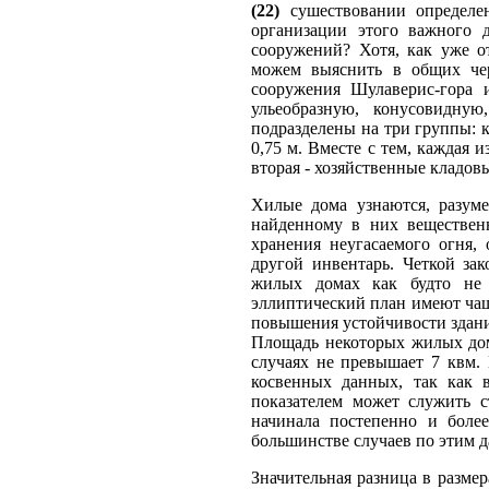
(22)
сушествовании определен
организации этого важного 
сооружений? Хотя, как уже о
можем выяснить в общих чер
сооружения Шулаверис-гора 
ульеобразную, конусовидну
подразделены на три группы: кр
0,75 м. Вместе с тем, каждая 
вторая - хозяйственные кладовы
Хилые дома узнаются, разуме
найденному в них веществен
хранения неугасаемого огня,
другой инвентарь. Четкой за
жилых домах как будто не н
эллиптический план имеют чащ
повышения устойчивости здания
Площадь некоторых жилых домо
случаях не превышает 7 квм.
косвенных данных, так как 
показателем может служить с
начинала постепенно и боле
большинстве случаев по этим д
Значительная разница в размер