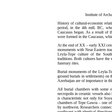
Institute of Arc
History of cultural-economic rela
period, in the 4th mill. BC, whe
Caucasus began. As a result of t
were formed in the Caucasus, which
At the end of XX – early XXI centu
monuments with Near Eastern tradit
Leyla-Tepe culture of the Sou
traditions. Both cultures have the
funerary rites.
Burial monuments of the Leyla-Tepe
ground burials in settlements) on
Azerbaijan are of importance in thi
All burial chambers with some ex
necropolis in ceramic vessels also 
is characteristic not only for Soy
chambers of Tepe Gawra – one of t
by northwest. Researchers connect
southwest with identical direction