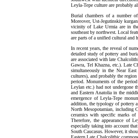
Leyla-Tepe culture are probably als
Burial chambers of a number of 
Moreover, Ust-Jegutinskiy kurgans
vicinity of Lake Urmia are in th
southeast by northwest. Local featu
are parts of a unified cultural and 
In recent years, the reveal of nu
detailed study of pottery and buri
are associated with late Chalcoli
Gawra, Tel Khazna, etc.). Late Cha
simultaneously in the Near Eas
cultures), and probably the region 
period. Monuments of the perio
Leylan etc.) had not undergone t
and Eastern Anatolia in the middl
emergence of Leyla-Tepe monum
addition, the typology of pottery
North Mesopotamian, including C
ceramics with specific marks of 
Therefore, the appearance of Le
especially taking into account tha
South Caucasus. However, it shoul
Eastern Late Chalcolithic componen