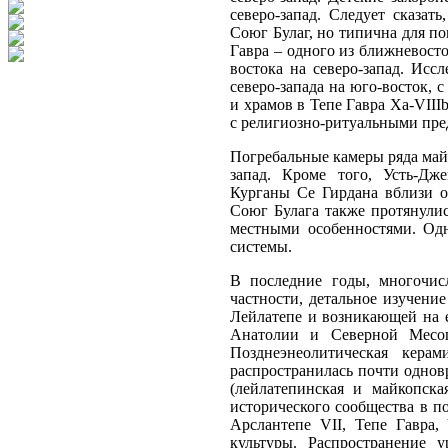
северо-запад. Следует сказат
Союг Булаг, но типична для п
Гавра – одного из ближневост
востока на северо-запад. Исс
северо-запада на юго-восток, 
и храмов в Тепе Гавра Xa-VIII
с религиозно-ритуальными пре
Погребальные камеры ряда май
запад. Кроме того, Усть-Дж
Курганы Се Гирдана вблизи о
Союг Булага также протянулис
местными особенностями. Одн
системы.
В последние годы, многочис
частности, детальное изучени
Лейлатепе и возникающей на 
Анатолии и Северной Месоп
Позднеэнеолитическая керам
распространилась почти однов
(лейлатепинская и майкопска
исторического сообщества в п
Арслантепе VII, Тепе Гавра,
культуры. Распространение