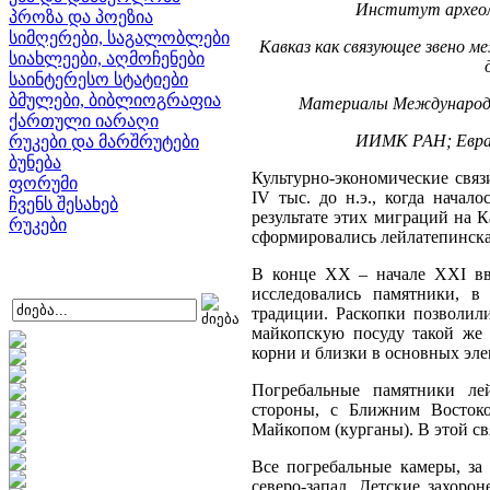
Институт археол
პროზა და პოეზია
სიმღერები, საგალობლები
Кавказ как связующее звено м
სიახლეები, აღმოჩენები
საინტერესო სტატიები
ბმულები, ბიბლიოგრაფია
Материалы Международно
ქართული იარაღი
ИИМК РАН; Евраз
რუკები და მარშრუტები
ბუნება
Культурно-экономические связ
ფორუმი
IV тыс. до н.э., когда начал
ჩვენს შესახებ
результате этих миграций на 
რუკები
сформировались лейлатепинска
В конце XX – начале XXI вв
исследовались памятники, в
традиции. Раскопки позволил
майкопскую посуду такой же
корни и близки в основных эле
Погребальные памятники лей
стороны, с Ближним Востоко
Майкопом (курганы). В этой с
Все погребальные камеры, за
северо-запад. Детские захор