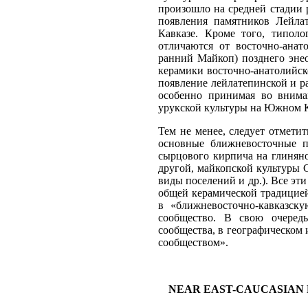
произошло на средней стадии ра
появления памятников Лейла
Кавказе. Кроме того, типол
отличаются от восточно-анато
ранний Майкоп) позднего эне
керамики восточно-анатолийск
появление лейлатепинской и ра
особенно принимая во вниман
урукской культуры на Южном К
Тем не менее, следует отметит
основные ближневосточные по
сырцового кирпича на глиняном
другой, майкопской культуры С
виды поселений и др.). Все эт
общей керамической традицией
в «ближневосточно-кавказску
сообщество. В свою очередь
сообщества, в географическом
сообществом».
NEAR EAST-CAUCASIAN R