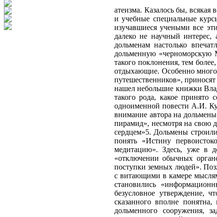
атеизма. Казалось бы, всякая
и учебные специальные курсы
изучавшиеся учеными все эт
далеко не научный интерес,
дольменам настолько впечат
дольменную «черноморскую М
такого поклонения, тем более
отдыхающие. Особенно много 
путешественников», приносят 
нашел небольшие книжки Влад
такого рода, какое принято 
одноименной повести А.И. Ку
внимание автора на дольмены
пирамид», несмотря на свою 
сердцем»5. Дольмены строили
понять «Истину первоисток
медитацию». Здесь, уже в д
«отключении обычных органо
поступки земных людей». Позж
с витающими в камере мыслям
становились «информационн
безусловное утверждение, ч
сказанного вполне понятна,
дольменного сооружения, з