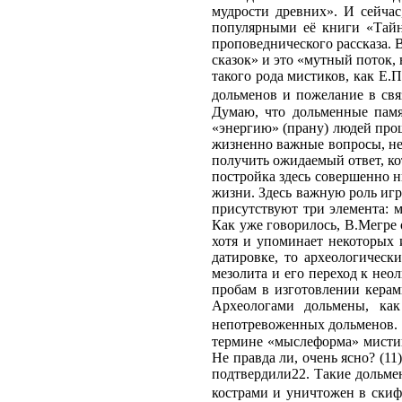
мудрости древних». И сейчас
популярными её книги «Тайн
проповеднического рассказа. 
сказок» и это «мутный поток,
такого рода мистиков, как Е.
дольменов и пожелание в свя
Думаю, что дольменные памя
«энергию» (прану) людей про
жизненно важные вопросы, нев
получить ожидаемый ответ, к
постройка здесь совершенно н
жизни. Здесь важную роль игр
присутствуют три элемента: 
Как уже говорилось, В.Мегре
хотя и упоминает некоторых 
датировке, то археологическ
мезолита и его переход к нео
пробам в изготовлении керам
Археологами дольмены, как
непотревоженных дольменов. 
термине «мыслеформа» мистик
Не правда ли, очень ясно? (1
подтвердили22. Такие дольме
кострами и уничтожен в скиф