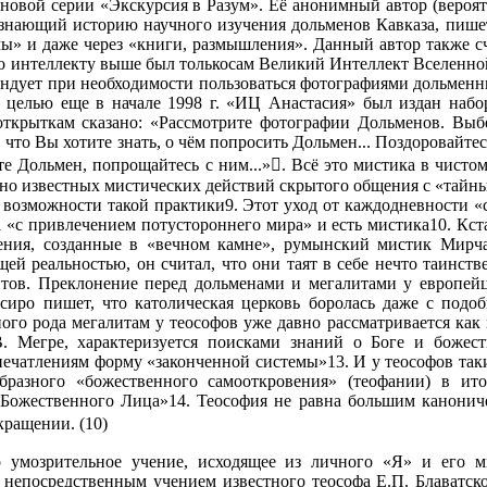
новой серии «Экскурсия в Разум». Её анонимный автор (вероят
 знающий историю научного изучения дольменов Кавказа, пишет
ы» и даже через «книги, размышления». Данный автор также сч
о интеллекту выше был толькосам Великий Интеллект Вселенно
ендует при необходимости пользоваться фотографиями дольмен
 целью еще в начале 1998 г. «ИЦ Анастасия» был издан набо
ткрыткам сказано: «Рассмотрите фотографии Дольменов. Выбер
 что Вы хотите знать, о чём попросить Дольмен... Поздоровайтесь
те Дольмен, попрощайтесь с ним...». Всё это мистика в чисто
вно известных мистических действий скрытого общения с «тайн
 возможности такой практики9. Этот уход от каждодневности «с
а «с привлечением потустороннего мира» и есть мистика10. Кст
ения, созданные в «вечном камне», румынский мистик Мирча
ей реальностью, он считал, что они таят в себе нечто таинств
тов. Преклонение перед дольменами и мегалитами у европейце
иро пишет, что католическая церковь боролась даже с подобн
го рода мегалитам у теософов уже давно рассматривается как к
В. Мегре, характеризуется поисками знаний о Боге и божес
печатлениям форму «законченной системы»13. И у теософов таки
образного «божественного самооткровения» (теофании) в ит
а Божественного Лица»14. Теософия не равна большим канонич
кращении. (10)
 умозрительное учение, исходящее из личного «Я» и его 
 непосредственным учением известного теософа Е.П. Блаватск