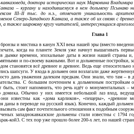
-кавказоведа, доктора исторических наук Марковина Владимир
Кавказа – кургану и находившемуся в нем дольмену Псынако н
лексом III–II тыс. до н.э., отмечает уникальность архите
ьменов Северо-Западного Кавказа, а также об их связях с древн
, а также широкому кругу читателей, интересующихся археолог
Глава 1
бронзы и мистика в канун XXI века нашей эры (вместо введени
печати, когда на планете Земля уже начнут вышагивать первы
сь в дымке времени, эпохальные даты в жизни нашей страны и,
памятными и по-своему важными. Вот и дольменные постройки, з
ом становятся всё древнее и древнее. Ведь еще относительно 
ись шапсуги. У входа в дольмен они возлагали даже жертвенну
просто дань уважения далеким предкам. Они знали, что там – в
зательства. С большим почтением к дольменным постройкам о
 быть, стоит напомнить, что речь идёт о монументальных – м
о домика. Обычно у них имеется небольшой лаз вход, ведущ
) они известны как «дома карликов», «пещеры», «древние м
я даны в переводе на русский язык). Конечно, каждый дольмен
 вызвать сам факт почтительного отношения к подобным сооруже
ученых западнокавказские дольмены стали известны с 1794 го
крак-кой3. С тех пор уже прошло более 200-х лет, по нашей стр