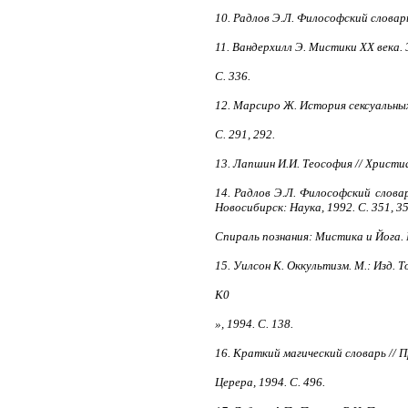
10. Радлов Э.Л. Философский словарь.
11. Вандерхилл Э. Мистики XX века.
С. 336.
12. Марсиро Ж. История сексуальных
С. 291, 292.
13. Лапшин И.И. Теософия // Христиан
14. Радлов Э.Л. Философский словар
Новосибирск: Hayка, 1992. С. 351, 3
Спираль познания: Мистика и Йога. 
15. Уилсон К. Оккультизм. М.: Изд.
К0
», 1994. С. 138.
16. Краткий магический словарь // 
Церера, 1994. С. 496.