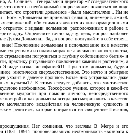
но, А. Солнцев – генеральный директор «Исследовательского
, что ответ на необходимый вопрос может появиться «в виде
итает, что строители дольменов «были мыслителями... Им не
й – Бог». «Дольмены не приемлют фальши, лицемерия, лжи»8.
ных сооружений, ибо снимки являются их «информационными
р открыток с видами дольменов, расположенных в районе г.
ите одну. Определите точно задачу, цель, вопрос наиболее
 с Духом Дольмена... Задав вопрос, послушайте в себе ответ...
м виде! Поклонение дольменам и использование их в качестве
ыми существами и силами мира» независимо от «пространства,
о стремлением погрузиться в глубину собственного бытия» и
ати, практику ритуального поклонения камням и растениям, а
 Элиаде назвал иерофанией11. При этом дольмены, будучи
енное, мистически сверхъестественное. Это нечто и обыграно
в уходит в далекое прошлое. Возле них устраивались даже
ым культом12. К этому следует добавить, что мистическое
ультово необходимое. Теософское учение, которое в какой-то
твенной мудрости при помощи личного, непосредственного
е постройки как дольмены всегда рассматривались в качестве
оге молчаливого воздействия на человеческую сущность и
еским религиям, которые опираются на священные Писания,
мироощущения. Нет сомнения, что взгляды В. Meгре и его
ой (1831–1891), проповедовавшую необходимость «возврата к