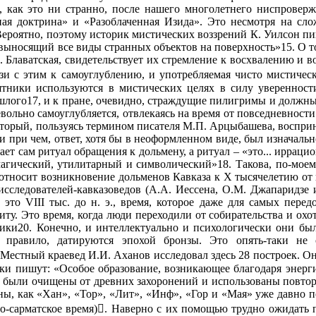
, как это ни странно, после нашего многолетнего ниспроверж
ая доктрина» и «Разоблаченная Изида». Это несмотря на слож
Вероятно, поэтому историк мистических воззрений К. Уилсон пи
 выносящий все виды странных объектов на поверхность»15. О т
П. Блаватская, свидетельствует их стремление к восхвалению и
зи с этим к самоуглублению, и употребляемая чисто мистичес
тники используются в мистических целях в силу уверенности
шлого17, и к пране, очевидно, страждущие пилигримы и должны
ольно самоуглубляется, отвлекаясь на время от повседневности. 
оторый, пользуясь термином писателя М.П. Арцыбашева, восприн
и при чем, ответ, хотя бы в неоформленном виде, был изначаль
ает сам ритуал обращения к дольмену, а ритуал – «это... иррац
магический, утилитарный и символический»18. Такова, по-мое
 относит возникновение дольменов Кавказа к X тысячелетию от 
исследователей-кавказоведов (А.А. Иессена, О.М. Джапаридзе и
и это VIII тыс. до н. э., время, которое даже для самых пере
литу. Это время, когда люди переходили от собирательства и о
ики20. Конечно, и интеллектуально и психологически они был
 правило, датируются эпохой бронзы. Это опять-таки не 
Местный краевед И.И. Аханов исследовал здесь 28 построек. Он
и пишут: «Особое образование, возникающее благодаря энерги
1) были очищены от древних захоронений и использованы повто
ны, как «Хан», «Тор», «Лит», «Инф», «Гор и «Мая» уже давно п
о-сарматское время). Наверно с их помощью трудно ожидать 