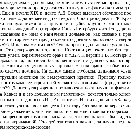
 хождениям к дольменам, не мне заниматься сейчас пропагандо
ям у дольменов преподносятся антинаучные факты (возьмем дати
. Еще в начале XIX в. некто А.Д. Беляев высказал абсурдное 
вот еще одна не менее дикая версия. Она принадлежит Ф. Кра
ми сооружениями для приманки и убоя крупных животных25
за и вышедший под грифом Санкт-Петербургского Государствен
Высказанная им идея о назначении дольменов, как сказано в пр
е и исторические представления о древних дольменах Северног
ом»26. И какова же эта идея? Очень проста: дольмены служили к
и. Это утверждение подано на 10 страницах текста, но без ед
ов углей, керамического брака и т.д27. К версии Г.В. Костыри я
брамленная, по своей беспочвенности не далеко ушла от 
по многим существенным признакам совпадают с обычными 
то следует помнить. На одном самом глубоком, движимом «душ
струкции мистиков не выдерживают критики. Приведу только
о потомками ее строителей являются англо-саксы (представит
его29. Данное утверждение противоречит всем научным фактам,
на Кавказ и к его дольменным памятникам, хочется только одно
 открыток, изданных «ИЦ Анастасия». Из них дольмен «Хан» 
ческое учение, восходящее к Пифагору. Основано на вере в чи
тельное уважение к ним, не пытались бы еще и каким-то образом 
 корреспондентами он высказался, что очень хотел бы видет
х пилигримами30. Это действительно важно для науки, ведь 
ля историка-кавказоведа.