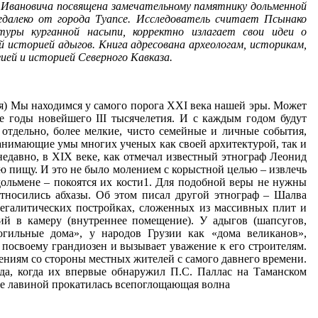
а Ивановича посвящена замечательному памятнику дольменной
едалеко от города Туапсе. Исследователь считает Псынако
ктуры курганной насыпи, корректно излагает свои идеи о
ей историей адыгов. Книга адресована археологам, историкам,
ией и историей Северного Кавказа.
я) Мы находимся у самого порога XXI века нашей эры. Может
е годы новейшего III тысячелетия. И с каждым годом будут
 отдельно, более мелкие, чисто семейные и личные события,
анимающие умы многих ученых как своей архитектурой, так и
недавно, в XIX веке, как отмечал известный этнограф Леонид
ю пищу. И это не было молением с корыстной целью – извлечь
 дольмене – покоятся их кости1. Для подобной веры не нужны
тносились абхазы. Об этом писал другой этнограф – Шалва
егалитических постройках, сложенных из массивных плит и
ий в камеру (внутреннее помещение). У адыгов (шапсугов,
огильные дома», у народов Грузии как «дома великанов»,
 посвоему грандиозен и вызывает уважение к его строителям.
ниям со стороны местных жителей с самого давнего времени.
да, когда их впервые обнаружил П.С. Паллас на Таманском
ане лавиной прокатилась всепоглощающая волна