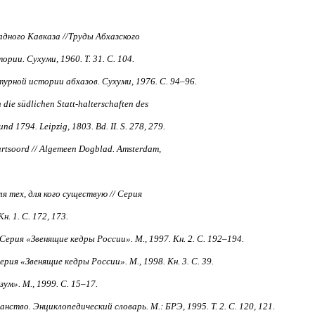
адного Кавказа //Труды Абхазского
ии. Сухуми, 1960. Т. 31. С. 104.
урной истории абхазов. Сухуми, 1976. С. 94–96.
 die südlichen Statt-halterschaften des
nd 1794. Leipzig, 1803. Bd. II. S. 278, 279.
artsoord // Algemeen Dogblad. Amsterdam,
я тех, для кого существую // Серия
. 1. С. 172, 173.
Серия «Звенящие кедры России». М., 1997. Кн. 2. С. 192–194.
рия «Звенящие кедры России». М., 1998. Кн. 3. С. 39.
зум». М., 1999. С. 15–17.
нство. Энциклопедический словарь. М.: БРЭ, 1995. Т. 2. С. 120, 121.