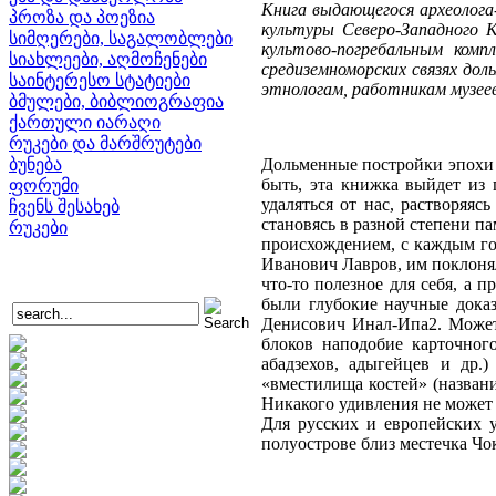
Книга выдающегося археолога
პროზა და პოეზია
культуры Северо-Западного 
სიმღერები, საგალობლები
культово-погребальным комп
სიახლეები, აღმოჩენები
средиземноморских связях дол
საინტერესო სტატიები
этнологам, работникам музеев
ბმულები, ბიბლიოგრაფია
ქართული იარაღი
რუკები და მარშრუტები
ბუნება
Дольменные постройки эпохи 
быть, эта книжка выйдет из 
ფორუმი
удаляться от нас, растворяя
ჩვენს შესახებ
становясь в разной степени 
რუკები
происхождением, с каждым год
Иванович Лавров, им поклонял
что-то полезное для себя, а 
были глубокие научные дока
Денисович Инал-Ипа2. Может
блоков наподобие карточног
абадзехов, адыгейцев и др.
«вместилища костей» (названи
Никакого удивления не может
Для русских и европейских 
полуострове близ местечка Чо