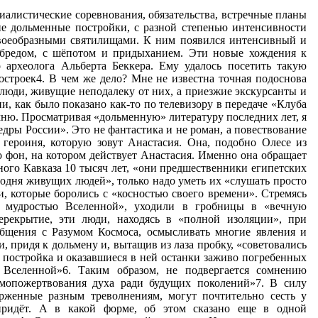
циалистические соревнования, обязательства, встречные планы
ие дольменные постройки, с разной степенью интенсивности
своеобразными святилищами. К ним появился интенсивный и
убредом, с шёпотом и придыханием. Эти новые хождения к
 археолога Альберта Беккера. Ему удалось посетить такую
троек4. В чем же дело? Мне не известна точная подоснова
 люди, живущие неподалеку от них, а приезжие экскурсанты и
 как было показано как-то по телевизору в передаче «Клуба
мню. Просматривая «дольменную» литературу последних лет, я
ры России». Это не фантастика и не роман, а повествование
т героиня, которую зовут Анастасия. Она, подобно Олесе из
 фон, на котором действует Анастасия. Именно она обращает
ого Кавказа 10 тысяч лет, «они предшественники египетских
одня живущих людей», только надо уметь их «слушать просто
, которые боролись с «косностью своего времени». Стремясь
ся мудростью Вселенной», уходили в гробницы в «вечную
ерекрытие, эти люди, находясь в «полной изоляции», при
общения с Разумом Космоса, осмысливать многие явления и
 придя к дольмену и, вытащив из лаза пробку, «советовались
 постройка и оказавшиеся в ней останки заживо погребенных
Вселенной»6. Таким образом, не подвергается сомнению
амопожертвования духа ради будущих поколений»7. В силу
рженные разным треволнениям, могут почтительно сесть у
придёт. А в какой форме, об этом сказано еще в одной