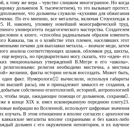
й, к тому же вера – чувство слишком многогранное. Но когда
ровку дольменов X тысячелетием), то это вызывает протест.
предположение, что дольмены служили «кухнями для обжигания
вченко. По его мнению, все мегалиты, включая Стоунхендж в
. И, наконец, упомяну новейший монографический труд,
ного университета педагогического мастерства. Создателем
едисловии к книге, «способна радикальным образом изменить
о Кавказа, так и о хозяйстве этих племен, населявших этот
аменными печами для выплавки металла, – вначале меди, затем
иного анализа соответствующих шлаков, обломков руд, шихты,
 еще вернусь, но предварительно могу сказать, что «идея» его
ярких эмоциональных утверждений В.Мегре и его «школы».
религиозными: религия необходимо мистична, а мистика
ой» желании, факты истории нельзя воссоздать. Может быть,
 один факт. Нумерологи вычислили, используя габариты
ели высшей расы), им и принадлежит замысел ее создания, а
 добытым собственно египтологией, историей, антропологией
го, чтобы люди, ожидающие помощи от дольменов, сохраняя.
уже в конце XIX в. имел исковерканную переднюю плиту23.
словые вибрации во Вселенной, использует цифровые значения
их изучать. В этом отношении я вполне согласен с археологом
ь кавказские мегалиты вполне сохранными и без каких-либо
каждый дольмен с его окружением неповторим, и их научное