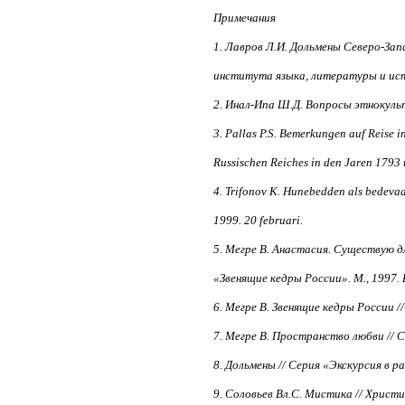
Примечания
1. Лавров Л.И. Дольмены Северо-Зап
института языка, литературы и истор
2. Инал-Ипа Ш.Д. Вопросы этнокульт
3. Pallas P.S. Bemerkungen auf Reise in
Russischen Reiches in den Jaren 1793 u
4. Trifonov K. Hunebedden als bedeva
1999. 20 februari.
5. Мегре В. Анастасия. Существую дл
«Звенящие кедры России». М., 1997. Кн
6. Мегре В. Звенящие кедры России //
7. Мегре В. Пространство любви // Се
8. Дольмены // Серия «Экскурсия в ра
9. Соловьев Вл.С. Мистика // Христиа