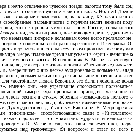
 вера в нечто отвлеченно-чудесное позади, залогом тому были со
 в вузах и соответствующие уроки в школах. Но, нет! Древн
и годы, холодные и замшелые, вдруг к концу XX века стали 
 а своеобразные паломничества с горячим молит венным пол
ляющи, что не прошли мимо глаз гостя России, голландского
екку» и видеть пилигримов, возлагающих цветы у древних пос
, что небывалый интерес к дольменам более всего проявляют не
подобных паломников собирают окрестности г. Геленджика. Они,
цветы к дольменам и готовы всем телом прильнуть к серому ка
имира Мегре, изданные тремя выпусками в серии «Звенящие кед
сейчас именовать «эссе». В сочинениях В. Мегре главенствуе
прина, ведет автора по извивам жизни. «Звенящие кедры» – это
. В. Мегре пишет о них весьма эмоционально: дольменам Западн
древность, дольмены «имеют функциональное значение и для сег
 для «достойных» людей. Вероятно, это были племенные вожди
ов», именно они, «не утратившие способности пользовать
ольменной камере, куда проникали, приподняв массивное п
в чувств зрения и слуха», обретали «возможность полного 
е, спустя много лет, люди, обуреваемые жизненными вопросами,
и. Дух мудрости всегда был там». Как пишет В. Мегре древняя
ым приемником», способствовавшим связи с «Интеллектом 
то каждый дольмен – это «памятник мудрости и великого с
 проводимая В. Мегре мысль, что наши современники, подве
адуматься над тревожащим (9) вопросом и ответ на него 