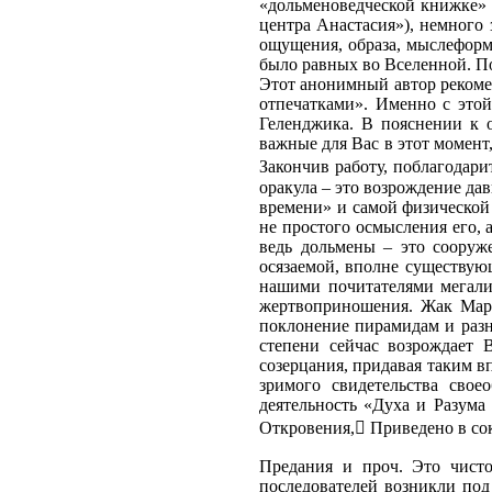
«дольменоведческой книжке» 
центра Анастасия»), немного
ощущения, образа, мыслеформ
было равных во Вселенной. П
Этот анонимный автор реком
отпечатками». Именно с этой
Геленджика. В пояснении к о
важные для Вас в этот момент,
Закончив работу, поблагодари
оракула – это возрождение да
времени» и самой физической
не простого осмысления его, 
ведь дольмены – это сооруж
осязаемой, вполне существующ
нашими почитателями мегали
жертвоприношения. Жак Марс
поклонение пирамидам и разно
степени сейчас возрождает 
созерцания, придавая таким в
зримого свидетельства свое
деятельность «Духа и Разум
Откровения, Приведено в со
Предания и проч. Это чисто
последователей возникли под