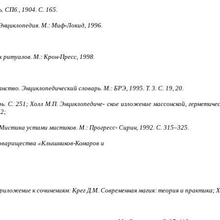
 СПб., 1904. С. 165.
 Энциклопедия. М.: Миф-Локид, 1996.
 ритуалов. М.: Крон-Пресс, 1998.
ство. Энциклопедический словарь. М.: БРЭ, 1995. Т. 3. С. 19, 20.
ь. С. 251; Холл М.П. Энциклопедиче- ское изложение массонской, герметиче
52;
Мистика уcтами мистиков. М.: Прогресс- Сирин, 1992. С. 315–325.
 Товарищества «Клышников-Комаров и
Приложение к сочинениям: Крег Д.М. Современная магия: теория и практика; Х