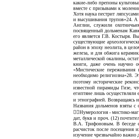
какие-либо препоны культовым
вместе с призывами к молени
Хотя наука пестрит ляпсусами
и высушивания трупов»24. А 
Англии, служили охотничьи
посвященный дольменам Кавка
его является Г.В. Костыря. 
существующие археологически
район в эпоху неолита, в цел
железа, и для обжига керамик
металлической окалины, остатк
книги, даже очень научно о
«Мистические переживания 
необходимо религиозна»28. Э
поэтому исторические рекон
известной пирамиды Гизе, чт
египтяне лишь осуществляли 
и этнографией. Возвращаясь 
Названия дольменов взяты с
Нумерология - мистико-маги
дат, букв и проч. (12) почти
В.А. Трифоновым. В беседе с
расчисток после посещения и
изучение чрезвычайно важно д