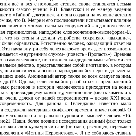
ения всё и вся с помощью атеизма снова становятся весьма
ности самого учения Е.П. Блаватской и её манеру ведения
шет о «Тайной доктрине», что она создана на «уровне детских
ом же, что В. Мегре и его последователи испытывают влияние
 возвеличению монументальных сооружений – в данном случае,
кая терминология, наподобие словосочетания«мыслеформа».
, что их стены и детали устройства сохраняют «дыхание»,
 были обращаться. Естественно человек, ожидающий ответ на
Эта пауза внутри себя через какое-то время дает возможность
имается «внутренним слухом» (повесть «Пропасть»). Древняя
но в самом человеке, но заслонен каждодневными заботами его
иональное действо, представляющее собой имитацию, в котором
му, психологическая основа нарождающейся веры в дольмены.
наших дней. Анонимный автор также во всем следует за ним,
 др.)19. Однако, если спокойно разобраться в предложенной
довых регионов в истории человечества приходится на конец
хоты к производящему хозяйству, умению шлифовать камень и к
и очень далеки от нашей современности – начала XXI века.
современность. Для района г. Геленджика известно мало
и содержали материалы скифского времени, иначе говоря/ О
и ментального и астрального уровня из мыслей человека»16.
рно21. Наши, более поздние исследования данный факт только
отеряли свой культурный слой (он смыт, расчищен, пережжен
проявления «Истины Первоистоков». Я не собираюсь ставить