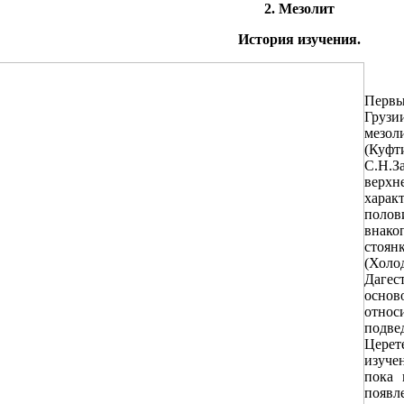
2. Мезолит
История изучения.
Первы
Грузи
мезол
(Куф
С.Н
верхн
харак
поло
внако
стоян
(Холо
Дагес
осно
отно
подве
Церет
изуче
пока 
появл