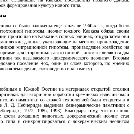
ов формирования культур нового типа.
аза
новы ее были заложены еще в начале 1960-х гг., когда было
тохтонной гипотезы, неолит южного Кавказа обязан своим
й произошло на Кавказе в горных районах, откуда затем они
отанические данные, указывающие на местное происхождение
онников миграционной гипотезы, производящее хозяйство на
ториями для сторонников автохтонной гипотезы являются два
ятники так называемого «докерамического неолита». Вторым
едовано поселение Чох, один из слоев которого, по мнению
лючая земледелие, скотоводство и керамику).
 Любиным в Южной Осетии на материалах открытой стоянки
признаки: для вторичной обработки кремневых изделий были
риголия памятники со схожей технологией были открыты и в
зе Л. Д. Небиеридзе выделила безкерамические памятники с
иеридзе, 1972, 1986, 1993). Благодаря тому, что во вновь
е кости домашних животных, докерамический неолит стал
его типа и синхронизироваться с докерамическим неолитом