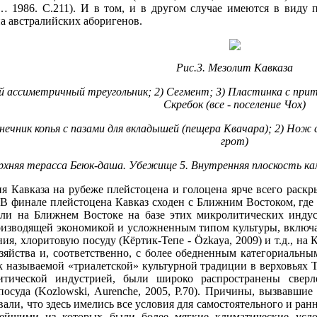
 1986. С.211). И в том, и в другом случае имеются в виду 
а австралийских аборигенов.
Рис.3. Мезолит Кавказа
кий ассиметричный треугольник; 2) Сегмент; 3) Пластинка с прит
Скребок (все - поселение Чох)
конечник копья с пазами для вкладышей (пещера Квачара); 2) Нож 
грот)
ерхняя терасса Беюк-даша. Убежище 5. Внутренняя плоскость ка
я Кавказа на рубеже плейстоцена и голоцена ярче всего раскр
В финале плейстоцена Кавказ сходен с Ближним Востоком, где 
ли на Ближнем Востоке на базе этих микролитических индус
изводящей экономикой и усложненным типом культуры, включаю
ния, хлоритовую посуду (Кёртик-Тепе - Özkaya, 2009) и т.д., на
озяйства и, соответственно, с более обедненным категориальн
называемой «триалетской» культурной традиции в верховьях Тиг
литической индустрией, были широко распространены све
осуда (Kozlowski, Aurenche, 2005, P.70). Причины, вызвавшие
вали, что здесь имелись все условия для самостоятельного и ран
ейшими из которых были более мягкие климатические услов