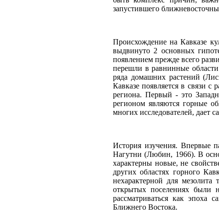
запустившего ближневосточный
Происхождение на Кавказе кул
выдвинуто 2 основных гипоте
появлением прежде всего разв
перешли в равнинные области
ряда домашних растений (Лис
Кавказе появляется в связи с
региона. Первый - это Запад
регионом являются горные об
многих исследователей, дает с
История изучения. Впервые 
Нагутни (Любин, 1966). В ос
характерны новые, не свойств
других областях горного Кав
нехарактерной для мезолита 
открытых поселениях были н
рассматриваться как эпоха с
Ближнего Востока.