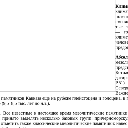
Клим
клима
потепл
сменя
тыс. 
— гол
клима
челов
предо
Абсо
мезол
предст
Котиа
датиро
P.51)
Север
Важн
памятников Кавказа еще на рубеже плейстоцена и голоцена, в 
,5–8,5 тыс. лет до н.э.).
.
Все известные в настоящее время мезолитические памятник
я принято выделять несколько базовых групп: причерноморску
о отметить также классические мезолитические памятники: наве