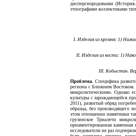
дисперснородовыми (История…
этнографами коллективами тип
I. Изделия из кремня: 1) Низ
II. Изделия из кости: 1) На
III. Кобыстан. В
Проблема
. Специфика развити
региона с Ближним Востоком. 
микролитическими. Однако ес
культуры с зарождающейся про
2011), развитый обряд погребе
образца, без производящего х
этом отношении памятники так 
грузинское Триалети микро
орнаментированная каменная п
исследователи не раз подчерки
быть комплекс причин, важн