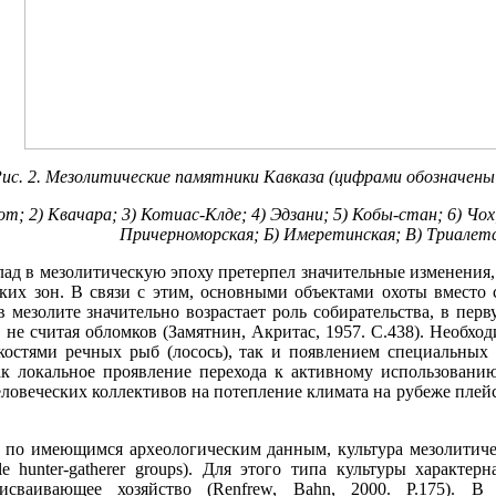
ис. 2. Мезолитические памятники Кавказа (цифрами обозначены
; 2) Квачара; 3) Котиас-Клде; 4) Эдзани; 5) Кобы-стан; 6) Чох;
Причерноморская; Б) Имеретинская; В) Триалетс
ад в мезолитическую эпоху претерпел значительные изменения, 
их зон. В связи с этим, основными объектами охоты вместо с
в мезолите значительно возрастает роль собирательства, в перв
 не считая обломков (Замятнин, Акритас, 1957. С.438). Необхо
костями речных рыб (лосось), так и появлением специальных 
как локальное проявление перехода к активному использовани
еловеческих коллективов на потепление климата на рубеже плей
 по имеющимся археологическим данным, культура мезолитичес
le hunter-gatherer groups). Для этого типа культуры характе
сваивающее хозяйство (Renfrew, Bahn, 2000. P.175). В 