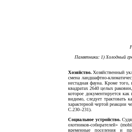
Р
Памятники: 1) Холодный грот
Хозяйство.
Хозяйственный укл
смена ландшафтно-климатическ
нестадная фауна. Кроме того, 
квадратах 2640 целых раковин,
которое документируется как 
видимо, следует трактовать 
характерной чертой реакции ч
С.230–231).
Социальное устройство.
Судя
охотников-собирателей» (mobi
временные поселения и при