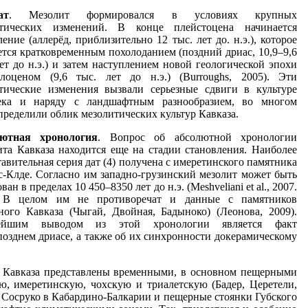
ат
. Мезолит формировался в условиях крупных
тических изменений. В конце плейстоцена начинается
ение (аллерёд, приблизительно 12 тыс. лет до. н.э.), которое
ется кратковременным похолоданием (поздний дриас, 10,9–9,6
лет до н.э.) и затем наступлением новой геологической эпохи
оценом (9,6 тыс. лет до н.э.) (Burroughs, 2005). Эти
тические изменения вызвали серьезные сдвиги в культуре
ека и наряду с ландшафтным разнообразием, во многом
пределили облик мезолитических культур Кавказа.
лютная хронология
. Вопрос об абсолютной хронологии
ита Кавказа находится еще на стадии становления. Наиболее
авительная серия дат (4) получена с имеретинского памятника
с-Клде. Согласно им западно-грузинский мезолит может быть
ван в пределах 10 450–8350 лет до н.э. (Meshveliani et al., 2007.
. В целом им не противоречат и данные с памятников
ного Кавказа (Чыгай, Двойная, Бадыноко) (Леонова, 2009).
ейшим выводом из этой хронологии является факт
позднем дриасе, а также об их синхронности докерамическому
и Кавказа представлены временными, в основном пещерными
ю, имеретинскую, чохскую и триалетскую (Бадер, Церетели,
с Сосруко в Кабардино-Балкарии и пещерные стоянки Губского