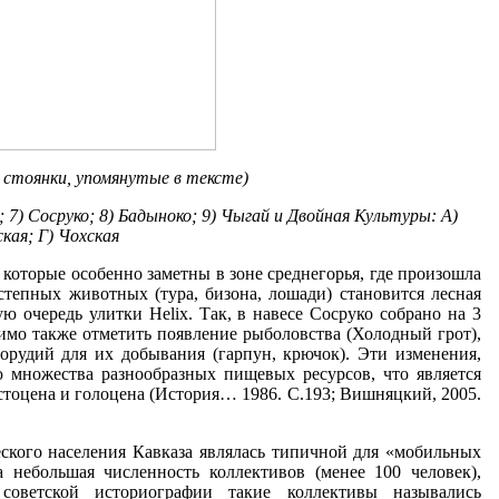
 стоянки, упомянутые в тексте)
 7) Сосруко; 8) Бадыноко; 9) Чыгай и Двойная Культуры: А)
кая; Г) Чохская
которые особенно заметны в зоне среднегорья, где произошла
тепных животных (тура, бизона, лошади) становится лесная
ую очередь улитки Helix. Так, в навесе Сосруко собрано на 3
димо также отметить появление рыболовства (Холодный грот),
орудий для их добывания (гарпун, крючок). Эти изменения,
ю множества разнообразных пищевых ресурсов, что является
стоцена и голоцена (История… 1986. С.193; Вишняцкий, 2005.
кого населения Кавказа являлась типичной для «мобильных
рна небольшая численность коллективов (менее 100 человек),
советской историографии такие коллективы назывались