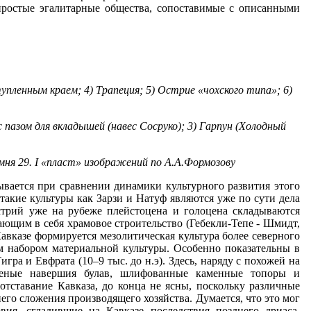
простые эгалитарные общества, сопоставимые с описанными
упленным краем; 4) Трапеция; 5) Острие «чохского типа»; 6)
с пазом для вкладышей (навес Сосруко); 3) Гарпун (Холодный
мня 29. I «пласт» изображений по А.А.Формозову
ывается при сравнении динамики культурного развития этого
такие культуры как Зарзи и Натуф являются уже по сути дела
трий уже на рубеже плейстоцена и голоцена складываются
щим в себя храмовое строительство (Гебекли-Тепе - Шмидт,
 Кавказе формируется мезолитическая культура более северного
ым набором материальной культуры. Особенно показательны в
ра и Евфрата (10–9 тыс. до н.э). Здесь, наряду с похожей на
рленые навершия булав, шлифованные каменные топоры и
 отставание Кавказа, до конца не ясны, поскольку различные
него сложения производящего хозяйства. Думается, что это мог
ия, сгладившие на Кавказе последствия позднего дриаса,