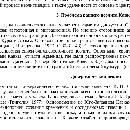
 процесс неолитизации, а также удаленность от основных центр
3. Проблема раннего неолита Кавк
ьтуры неолитического типа является предметом дискуссии. Ос
зы: автохтонная и миграционная. По мнению сторонников ав
итию местных традиций. Одомашнивание основных видов растени
 Куры и Аракса. Основой этой точки зрения являются палеоб
ицына, Прищепенко, 1977. С.30-31, 43). С точки зрения стор
 распространением ближневосточного неолита. Опорными терри
ный Кавказ (отчасти Армения), где были распространены пам
ласти Дагестана (Северо-Восточный Кавказ). Здесь было иссл
амые ранние свидетельства развитой неолитической культуры (вк
Докерамический неолит
памятники «докерамического» неолита были выделены В. П.
нову выделения были положены прежде всего технологические 
енные мезолиту черты. В последующее время работами Г. К. Г
каза (Григолия, 1977). Одновременно на Юго-Западном Кавка
технологией создания кремневых и обсидиановых изделий (Неб
айдены орудия труда из галечника, а также в одном случа
амостоятельного сложения на Кавказе хозяйства производящ