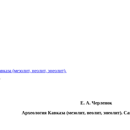
вказа (мезолит, неолит, энеолит).
.
Е. А. Черленок
Археология Кавказа (мезолит, неолит, энеолит). Са