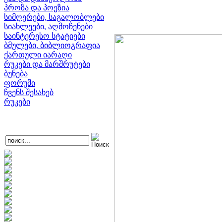
პროზა და პოეზია
სიმღერები, საგალობლები
სიახლეები, აღმოჩენები
საინტერესო სტატიები
ბმულები, ბიბლიოგრაფია
ქართული იარაღი
რუკები და მარშრუტები
ბუნება
ფორუმი
ჩვენს შესახებ
რუკები