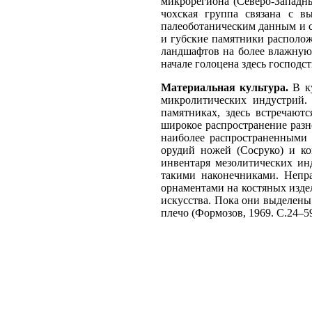
микрорегиона (Северо-Западны
чохская группа связана с в
палеоботаническим данным и с
и губские памятники располож
ландшафтов на более влажную 
начале голоцена здесь господс
Материальная культура.
В ку
микролитических индустрий.
памятниках, здесь встречают
широкое распространение разн
наиболее распространенными 
орудий ножей (Сосруко) и ко
инвентаря мезолитических ин
такими наконечниками. Непра
орнаментами на костяных изде
искусства. Пока они выделены
плечо (Формозов, 1969. С.24–59