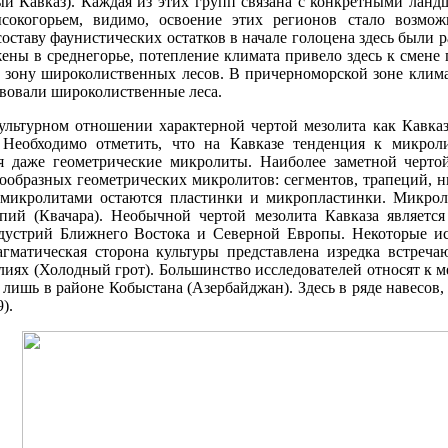
й Кавказ). Каждая из этих групп связана с конкретными ланд
ысокогорьем, видимо, освоение этих регионов стало возмо
оставу фаунистических остатков в начале голоцена здесь были
ены в среднегорье, потепление климата привело здесь к смене
зону широколиственных лесов. В причерноморской зоне климат
твовали широколиственные леса.
льтурном отношении характерной чертой мезолита как Кавказа
 Необходимо отметить, что на Кавказе тенденция к микрол
ся даже геометрические микролиты. Наиболее заметной черто
ообразных геометрических микролитов: сегментов, трапеций, н
микролитами остаются пластинки и микропластинки. Микроли
пий (Квачара). Необычной чертой мезолита Кавказа является 
дустрий Ближнего Востока и Северной Европы. Некоторые ис
гматическая сторона культуры представлена изредка встреч
лиях (Холодный грот). Большинство исследователей относят к 
 лишь в районе Кобыстана (Азербайджан). Здесь в ряде навесо
).