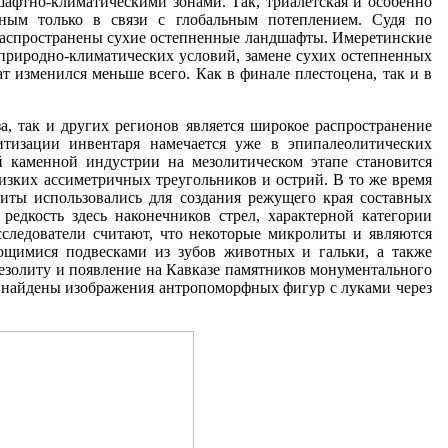
шафтно-климатическими зонами. Так, триалетская и особенно
жным только в связи с глобальным потеплением. Судя по
 распространены сухие остепненные ландшафты. Имеретинские
 природно-климатических условий, замене сухих остепненных
 изменился меньше всего. Как в финале плестоцена, так и в
, так и других регионов является широкое распространение
итизации инвентаря намечается уже в эпипалеолитических
й каменной индустрии на мезолитическом этапе становится
изких ассиметричных треугольников и острий. В то же время
ты использовались для создания режущего края составных
редкость здесь наконечников стрел, характерной категории
следователи считают, что некоторые микролиты и являются
ающимися подвесками из зубов животных и гальки, а также
мезолиту и появление на Кавказе памятников монументального
в, найдены изображения антропоморфных фигур с луками через