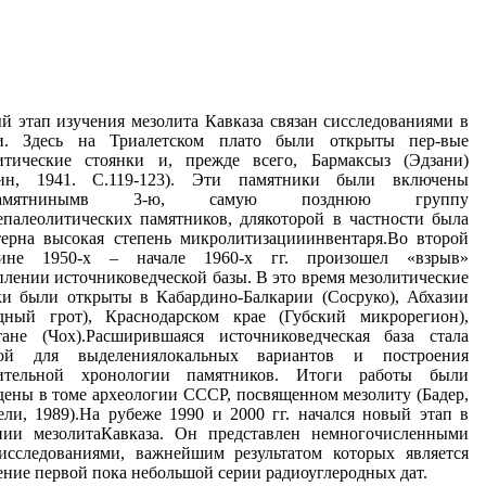
й этап изучения мезолита Кавказа связан сисследованиями в
и. Здесь на Триалетском плато были открыты пер-вые
итические стоянки и, прежде всего, Бармаксыз (Эдзани)
тин, 1941. С.119-123). Эти памятники были включены
.Замятнинымв 3-ю, самую позднюю группу
епалеолитических памятников, длякоторой в частности была
терна высокая степень микролитизацииинвентаря.Во второй
вине 1950-х – начале 1960-х гг. произошел «взрыв»
плении источниковедческой базы. В это время мезолитические
ки были открыты в Кабардино-Балкарии (Сосруко), Абхазии
дный грот), Краснодарском крае (Губский микрорегион),
тане (Чох).Расширившаяся источниковедческая база стала
вой для выделениялокальных вариантов и построения
сительной хронологии памятников. Итоги работы были
дены в томе археологии СССР, посвященном мезолиту (Бадер,
ели, 1989).На рубеже 1990 и 2000 гг. начался новый этап в
нии мезолитаКавказа. Он представлен немногочисленными
исследованиями, важнейшим результатом которых является
ение первой пока небольшой серии радиоуглеродных дат.