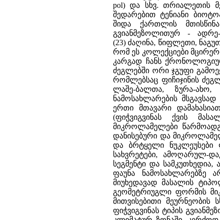
pol) და სხვ. თრიალეთის 
შედარებით ტენიანი ბიოტოპ
შიდა ქართლის მთისწინ
გვიანმეზოლითურ - ადრე-
(23) ძაღინა, წიფლეთი, ნაგუთ
რომ ეს კოლექციები მცირერ
კარგად ჩანს ქრონოლოგიური
ძეგლებში ორი ჯგუფი გამოეყ
რომლებსაც ფიჩიჯინის ძეგლ
ლაშე-ბალთა, ზურა-ახო,
ნამოსახლარების მსგავსად 
ერთი მთავარი დამახასია
(ფიჭვიგვინას ქვის მას
მიკროლამელები წარმოადგე
დანისებური და მიკროლამელ
და ბრტყელი ნუკლეუსები ლ
სახვრეტები, ამოღარულ-დ
სეგმენტი და სამკუთხედია, 
ფაუნა ნამოსახლარებზე 
მიუხედავად მასალის ტიპო
გეომეტრიუგლი ფორმის მიკ
მითვისებითი მეურნეობის ს
ფიჭვიგვინას ტიპის გვიანმ
კლიმატურ ზონაში, კერძოდ 