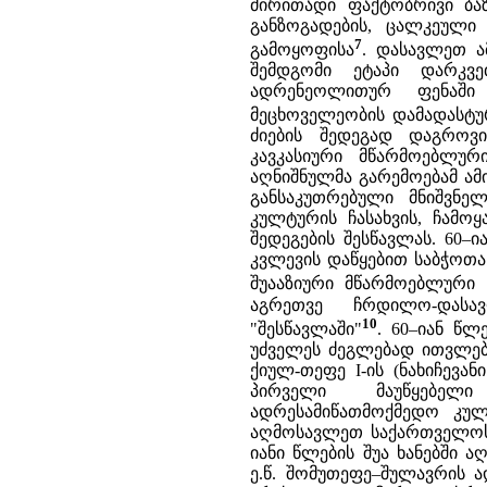
ძირითადი ფაქტობრივი ბაზ
განზოგადების, ცალკეული
7
გამოყოფისა
. დასავლეთ ა
შემდგომი ეტაპი დარკვე
ადრენეოლითურ ფენაში
მეცხოველეობის დამადასტ
ძიების შედეგად დაგროვ
კავკასიური მწარმოებლურ
აღნიშნულმა გარემოებამ ამ
განსაკუთრებული მნიშვნე
კულტურის ჩასახვის, ჩამო
შედეგების შესწავლას. 60–
კვლევის დაწყებით საბჭოთა
შუააზიური მწარმოებლური 
აგრეთვე ჩრდილო-დასავ
10
"შესწავლაში"
. 60–იან წ
უძველეს ძეგლებად ითვლებო
ქიულ-თეფე I-ის (ნახიჩევა
პირველი მაუწყებელი
ადრესამიწათმოქმედო კულტ
აღმოსავლეთ საქართველოს 
იანი წლების შუა ხანებში
ე.წ. შომუთეფე–შულავრის 