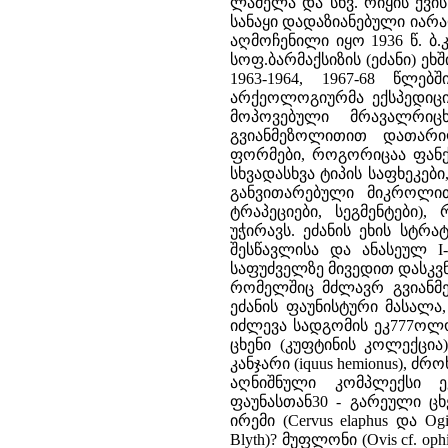
ლამელა და სხვ. რიყის ქვი
სანაყი დადაზიანებული იარ
აღმოჩენილი იყო 1936 წ. ბ.
სოფ.ბარმაქსიზის (ეძანი) ე
1963-1964, 1967-68 წლებ
არქეოლოგიურმა ექსპედიცი
მოპოვებული მრავალრი
გვიანმეზოლითით დათარიღ
ფორმები, როგორიცაა ფანქრ
სხვადასხვა ტიპის საფხეკებ
განვითარებული მიკროლით
ტრაპეციები, სეგმენტები)
უჭირავს. ეძანის ეხის სტრ
შესწავლისა და ანასეულ I
საფუძველზე მივედით დასკვნ
რომელშიც მძლავრ გვიანმ
ეძანის ფაუნისტური მასალა
იძლევა სადგომის ეკ777ოლო
ცხენი (კუფტინის კოლექცია)
კანჯარი (iquus hemionus), ძრო
აღნიშნული კომპლექსი ე
ფაუნასთან30 - გარეული ცხენ
ირემი (Cervus elaphus და Ogil
Blyth)? მუფლონი (Ovis cf. oph