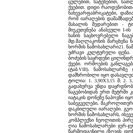
ცულებით, სატეხებით, სათ
ქვებით. დიდი რაოდენობითაა
ნახევარფაბრიკატები, დაზი
რომ იარაღების დამამზადე
მასალის შედარებით - ტ
მიეკუთვნება ანასეული I-
ხანის საცხოვრებელი ნაგე
მდ.მაღლაკონის მარცხენა ნ
ხორშის ნამოსახლარი21. ნამო
უძრავი კულტურული ფენა. მ
ბოძების საყრდენი ცილინდ
ქვები. ორმოების განლაგებ
(ტაბ.VIII). ნამოსახლარზ
დამხრობილი იყო დასავლეთ
ტოლია: 1. 3,90X3,15 მ; 2. 
გადახურვა უნდა დაყრდნობო
ნაგებობიდან ერთ მეტრში კ
იატაკის დონეზე ნაპოვნი იყ
საბეგველები, მაკროლითური
დაკბილული იარაღები. გეო
ხორშის ნამოსახლარს, ისევ
კომპლექსი ნეოლითის პირვ
ღია ნამოსახლარები ჯერ-ჯ
წარმოდგენილი (ზღვის დონ