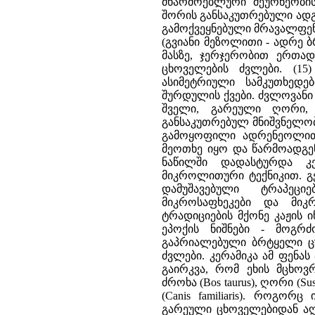
მწარმოებლური მეურნეობი
შორის განსაკუთრებული ადგ
გამოქვეყნებული მრავალფენ
(გვიანი მეზოლითი - ადრე ბ
მასზე, ჯერჯერობით ერთა
ცხოველების ძვლები. (15
ასიმეტრიული სამკუთხედე
შურდულის ქვები. ძვლოვანი
შველი, გარეული ღორი, 
განსაკუთრებულ მნიშვნელობ
გამოყოფილი ადრენეოლით
მეოთხე იყო და წარმოადგენ
ნაწილში დადასტურდა კ
მიკროლითური ტექნიკით. 
დამუშავებული ტრაპეცი
მიკროსაფხეკები და მიკ
ტრადიციების მქონე კაჟის
ეპოქის ნიშნები - მოგრ
გაპრიალებული ბრტყელი ცუ
ძვლები. კერამიკა ამ ფენა
გაირკვა, რომ ეხის მცხოვ
ძროხა (Bos taurus), ღორი (Su
(Canis familiaris). როგო
გარეული ცხოველებიდან აღსა