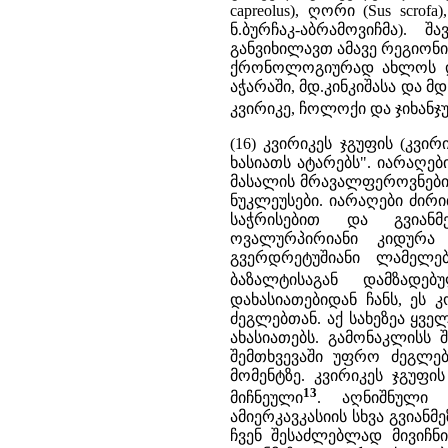
capreolus), ღორი (Sus scrof
ნ.ბურჩაკ-აბრამოვიჩმა). 
განვიხილავთ ამავე რეგიონ
ქრონოლოგიურად ახლოს დგ
აჭარაში, მდ.კინკიშასა და 
კვირიკე, ჩოლოქი და ჯიხანჯ
(16) კვირიკეს ჯგუფის (კვ
ხასიათს ატარებს". იარაღე
მასალის მრავალფეროვნებით
ნუკლეუსები. იარაღები ძი
საჭრისებით და გვიანმ
ოვალურპირიანი კიდურა 
გვერდრეტუშიანი ლამელებ
ბაზალტისაგან დამზადებ
დახასიათებიდან ჩანს, ეს
ძეგლებთან. აქ სახეზეა ყვე
ახასიათებს. გამონაკლისს
შემთხვევაში უფრო ძეგლე
მომენტზე. კვირიკეს ჯგუფ
13
მიჩნეული
. აღნიშნული
ამიერკავკასიის სხვა გვია
ჩვენ შესაძლებლად მივიჩნი