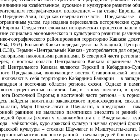
е влияние на хозяйственное, духовное и культурное развитие о
лючительным географическим положением – на стыке Европы и
 Передней Азии, тогда как северная его часть – Предкавказье –
пограничным узлом, где издавна пересекались исторические суд
 Европы. Следы этих сложных исторических процессов нашли с
азие социально-экономического и культурного развития различ
зико-географического районирования территорию Кавказа делят,
 1954; 1963). Большой Кавказ нередко делят на Западный, Цен
54.С.38). Термин «Центральный Кавказ» употребляется для опр
дгорными наклонными равнинами. В северной части региона за
ерек; с востока область Центрального Кавказа ограничена 
цей Центрального Кавказа являются Терский и Кабардино-Сун
ого Предкавказья, включающие восток Ставропольской возв
а включают в себя территорию Кабардино-Балкарии – в запад
падная и восточная области региона схожи. Однако в памят
аются существенные отличия. Так, в эпоху энеолита, в пред
я юга Восточной Европы; в восточной части региона – в горн
десь найдены памятники закавказского происхождения, связан
-лагат, Мард Шаджи-лагат и Шау-лагат, в предгорьях – пам
онной равнине не выявлено памятников энеолита и ранней 
редней бронзы (курган у хладокомбината в г. Владикавказ, кур
да - майкопской, куро-аракской культур и начала средней бронз
аракской культуры – стоянки Шау-лагат и Мыштулагты-лагат,
й курганный могильник эпохи ранней – начала средней бронзы р