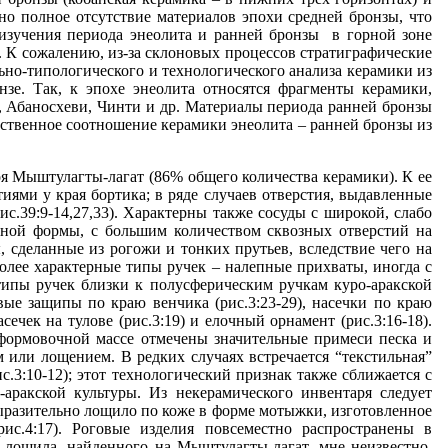
рно полное отсутствие материалов эпохи средней бронзы, что
изучения периода энеолита и ранней бронзы в горной зоне
 К сожалению, из-за склоновых процессов стратиграфические
ьно-типологического и технологического анализа керамики из
нзе. Так, к эпохе энеолита относятся фрагменты керамики,
 Абаносхеви, Чинти и др. Материалы периода ранней бронзы
ественное соотношение керамики энеолита – ранней бронзы из
оя Мыштулагты-лагат (86% общего количества керамики). К ее
иями у края бортика; в ряде случаев отверстия, выдавленные
с.39:9-14,27,33). Характерны также сосуды с широкой, слабо
чной формы, с большим количеством сквозных отверстий на
ы, сделанные из рогожи и тонких прутьев, вследствие чего на
более характерные типы ручек – налепные прихваты, иногда с
 типы ручек близки к полусферическим ручкам куро-аракской
вые защипы по краю венчика (рис.3:23-29), насечки по краю
асечек на тулове (рис.3:19) и елочный орнамент (рис.3:16-18).
формовочной массе отмечены значительные примеси песка и
 или лощением. В редких случаях встречается “текстильная”
.3:10-12); этот технологический признак также сближается с
-аракской культуры. Из некерамического инвентаря следует
 выразительно лощило по коже в форме мотыжки, изготовленное
(рис.4:17). Роговые изделия повсеместно распространены в
 лощила, найденного на Мыштулагты-лагат, мне неизвестно.