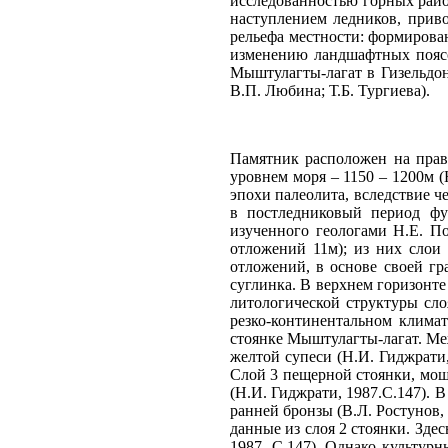
исследованностью горных райо
наступлением ледников, прив
рельефа местности: формирова
изменению ландшафтных поясо
Мыштулагты-лагат в Гизельдо
В.П. Любина; Т.Б. Тургиева).
Памятник расположен на право
уровнем моря – 1150 – 1200м 
эпохи палеолита, вследствие 
в постледниковый период фун
изученного геологами Н.Е. По
отложений 11м); из них слои 
отложений, в основе своей г
суглинка. В верхнем горизонте 
литологической структуры сло
резко-континентальном климат
стоянке Мыштулагты-лагат. Ме
желтой супеси (Н.И. Гиджрати,
Слой 3 пещерной стоянки, мощ
(Н.И. Гиджрати, 1987.С.147). 
ранней бронзы (В.Л. Ростунов, 
данные из слоя 2 стоянки. Зде
1987. С.147). Однако культурн