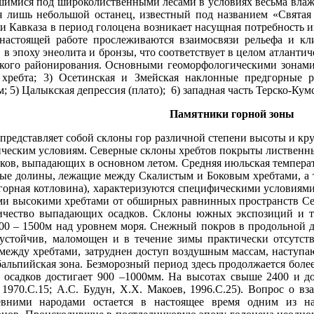
Памятники горной зоны
представляет собой склоны гор различной степени высоты и кру
ическим условиям. Северные склоны хребтов покрыты лиственн
ов, выпадающих в основном летом. Средняя июльская температура
льные долины, лежащие между Скалистым и Боковым хребтами, 
огорная котловина), характеризуются специфическими условиям
ми высокими хребтами от обширных равнинных пространств Сев
ичество выпадающих осадков. Склоны южных экспозиций и та
400 – 1500м над уровнем моря. Снежный покров в продольной 
стойчив, маломощен и в течение зимы практически отсутствуе
ежду хребтами, затруднен доступ воздушным массам, наступаю
альпийская зона. Безморозный период здесь продолжается более
о осадков достигает 900 –1000мм. На высотах свыше 2400 и д
, 1970.С.15; А.С. Будун, Х.Х. Макоев, 1996.С.25). Вопрос о 
вними народами остается в настоящее время одним из на