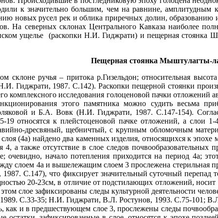
нов. Происходившие в постледниковую эпоху голоцена неоднок
одили к значительно большим, чем на равнине, амплитудным 
нию новых русел рек и облика приречных долин, образованию 
в. На северных склонах Центрального Кавказа наиболее полн
нском ущелье (раскопки Н.И. Гиджрати) и пещерная стоянка Ш
Пещерная стоянка Мыштулагты-л
м склоне ручья – притока р.Гизельдон; относительная высота
(Н.И. Гиджрати, 1987. С.142). Раскопки пещерной стоянки прои
чего комплексного исследования голоценовой пачки отложений 
кционирования этого памятника можно судить весьма прибл
ляковой и Б.А. Вовк (Н.И. Гиджрати, 1987. С.147-154). Согл
5-19 относятся к плейстоценовой пачке отложений, а слои 1-
равийно-дресвяный, щебничтый, с крупным обломочным матер
слоя (4а) найдено два каменных изделия, относящихся к эпохе ме
я 4, а также отсутствие в слое следов почвообразовательных п
е; очевидно, начало потепления приходится на период 4а; это
жду слоем 4а и вышележащим слоем 3 прослежена стерильная про
 1987. С.147), что фиксирует значительный суточный перепад т
ностью 20-23см, в отличие от подстилающих отложений, носит
В этом слое зафиксированы следы культурной деятельности челов
1989. С.33-35; Н.И. Гиджрати, В.Л. Ростунов, 1993. С.75-101; В.Л
сь, как и в предшествующем слое 3, прослежены следы почвообр
ые остатки, зафиксированные в слое, относятся к эпохе поздне