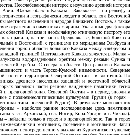
бщества. Неослабевающий интерес к изучению древней истории
 Азии. Южная область Кавказа – Закавказье – по рельефу и
 исторически и географически входит в область юга Восточной
ьбы местного населения и народов Ближнего Востока, а также
вое отражение в памятниках старины. Указанные два фактора
ных областей Кавказа и необычайную этническую пестроту его
 как правило, на три части: Предкавказье, Большой Кавказ и
тральный и Восточный, с границами по меридианам Эльбруса и
еделения горной области Большого Кавказа между Эльбрусом и
падной границей Центрального Кавказа является р. Малка –
Ачалукским водораздельным хребтом между реками Сунжа и
женский хребты. С севера к области Центрального Кавказа
ышенности и часть Терско-Кумской низменности. Северные
ной части и территорию Северной Осетии – в восточной. По
никах древнего населения западной и восточной областей
горьях западной части региона найденные памятники тесно
ой и предгорной зонах Северной Осетии – в период энеолита
ные с позднеэнеолитическими культурами Грузии (в горах –
ятники типа поселений Редант). В результате многолетних
бронзы – наиболее ранние исследованные здесь памятники
ганы у ст. Архонской, сел. Ногир, Кора-Урсдон и г. Чикола).
ы – найдены только в горах и в предгорной зоне. Так, в горах
 Нижнекобанский могильник, поселение и могильники Загли
асположен непосредственно у выхода из Куртатинского ущелья;