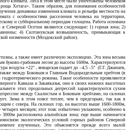
тизны, а также имеет различную экспозицию. Эта зона весьма
ым буково-грабовым лесом до высоты 1600м. Характеризуются
 воздуха +22° , январская падает до –4,5 –5° (Г.Г. Джанаев,
а также между Боковым и Главным Водораздельным хребтом (в
и гидротермического режима. Такие особенности проявляются
ерного Кавказа и Закавказья, они в своих нижних высотных
львеги этих продольных депрессий характеризуются сухим
депрессии между Скалистым и Боковым хребтами, на склонах
т. Зима в этом поясе теплее, чем в предгорьях, так как в
щим с севера. На склонах гор, на высотах выше 1600-1800м,
 четырех месяцев; этот пояс избыточно увлажнен, особенно в
о 3000м расположена альпийская зона; еще выше начинается
взаимосвязи экологических условий горных районов Северной
именее изученных. Это объясняется прежде всего малой