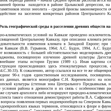
ик периода ранней – начала средней бронзы располагается на
анней бронзы находится в районе Цалыкской депрессии, на о
 памятников эпохи энеолита – средней бронзы закономерности 
здействие на заселение конкретных районов Центрального Ка
Роль географической среды в расселении древних обществ н
мально. Два аспекта такого отношения демонстрируют работы В.А. Сафронова и В.И. Марковина. Так, В.А. Сафронов, исследуя проблемы индоевропейской прародины и вопросы появления первых индоевропейцев на Северном Кавказе, большое внимание уделяет экологии, используя в качестве аргументации присутствие в индоевропейских языках терминов, относящихся к флоре и фауне. Вместе с тем, приводя в качестве доказательства расселения индоевропейцев данные вроде “аргумент осины”, “аргумент дуба”, “аргумент ясеня”, “аргумент грецкого ореха” и др. (В.А. Сафронов, 1983.С.47-55), автор указывает зоны современного распространения этих растений, что существенно сказывается на результатах исследования. Еще более формально относятся к изучению природно-климатического фактора В.И. Марковин и К.Х. Кушнарева. К примеру, во введении к академическому изданию, посвященному эпохе ранней и средней бронзы Кавказа, авторы пишут: “В целом природные условия Кавказа, не претерпевшие кардинальных изменений за длительный период времени, характеризовались теплым и субтропическим климатом…” (К.Х. Кушнарева, В.И. Марковин, 1994С.5). Мотивы подобного утверждения объяснить затруднительно, поскольку современный климат Кавказа описан в учебниках географии, а изучения палеоклимата почти не производилось. Комплекс природных условий, включаемых в понятие “географическая среда”, является необходимым условием существования и жизнедеятельности человеческого общества. К числу таких факторов относятся рельеф, климат, гидрография и др. Любые изменения и колебания природных факторов оказывали значительное влияние на развитие человеческих коллективов в древности. Четвертичный период, на который приходится существование человечества, в целом отличается контрастностью всех природных процессов. Неоднократно происходящие резкие колебания температуры и влажности приводили к чередованию ледниковых и межледниковых эпох в высоких широтах и дождливых и ксеротермических климатов в низких широтах. В период оледенений Кавказ являлся пограничной зоной между сильно охлажденной Русской равниной, в значительной части занятой покровным ледником, и сохранившей более теплый климат Передней Азией. После Вюрмского оледенения последовали потепления, которые сменялись похолоданиями, осложнившимися колебаниями влажности разной амплитуды (Л.С. Берг, 1938). Такая ритмика в природе отражалась также и на ландшафтах Кавказа. Ритмические смены аридных и увлажненных периодов сопровождались перемещениями широтных и вертикальных ландшафтных поясов. Наиболее полно этот процесс изучен на Северо-Восточном Кавказе, где он соответствует ритмам колебаний уровня Каспийского моря (М.Г. Гаджиев, 1991.С.14-16). Однако, в отличие от Дагестана, влияние морей на колебание климата Центрального Кавказа очень незначительно: Черное море отгорожено от региона боковыми хребтами западной части Кавказских гор, а бассейн Каспийского моря слишком узок – над ним не формируются воздушные массы и он не оказывает влияния на прохождение воздушных масс из Средней Азии, которые не доходят до предгорных равнин Центрального Кавказа; северные области Центрального Кавказа находятся под влиянием северо-западных умеренных воздушных масс, а южные области – под влиянием умеренных и тропических. Об изменениях климата в северных районах Центрального Кавказа в историческое время известно мало. Так, имеются данные о потеплении климата в раннем средневековье в IX – XII вв., в так называемый архызский оптимум. В это время резко сократилась площадь оледенения Кавказа, повысилась снеговая линия, открылись перевалы, происходило заселение и освоение высокогорных котловин Большого Кавказа. С XIII в. климат становится прохладнее и влажнее. Это привело к увеличению снежных зим и резкому возрастанию лавин в горах. Наступление горных ледников привело к выселению человека из прежде освоенных горных котловин. Максимальное ухудшение климата прослеживается с XVIII в. В литературе этот период называется «малым ледниковым периодом». Со второй половины XIX в. наступило потепление климата и уменьшение количества осадков. Ледники стали отступать, снего