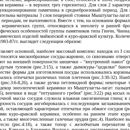
ая керамика – в верхних трех горизонтах). Для слоя 2 характе
функционировании памятника в среднебронзовый период. Для 
ательны материалы 3 слоя пещерной стоянки Мыштулагты-лагат.
 периодам, не вычленяются. Вместе с тем, на основании формал
д керамических групп, относящихся к энеолиту и ранней бро
фических особенностей группы памятников типа Гинчи, Чинна,
амических изделий майкопской и куро-аракской культур. Колич
1983-87гг. выглядит следующим образом:
авляет основной, наиболее массовый комплекс находок из 3 сл
тносятся мискообразные сосуды-жаровни, со сквозными отверст
зуют на внешней поверхности шишечки – “внутренний накол” (ри
дутым туловом (рис.3:15), а также дымокуры-“цедилки” бано
качестве формы для изготовления посуды использовались корзин
вались отпечатки различных типов плетения (рис.3:30-32). Наи
(рис.3:6-8,26), а также ручки петлевидной формы; некоторые
 декор энеолитической керамики из Мыштулагты-лагат: пальце
35), венчики в виде “петушиного гребня” (рис.3:22) ряд косых н
чной массы сосудов служила влажная ожелезненная глина; в 
рхность сосудов ангобировалась с последующим заглаживанием
й, оставляющей характерные отпечатки при обжиге сосудов (рис
ями куро-аракской керамики, особенно на раннем этапе куро
га, а также многочисленные галечные орудия (рис.4). Наиболее
 тесло (рис.4:18), а также топор с желобчатым перехватом 
иках Кавказа и Ближнего Востока; роговых инструментов типа