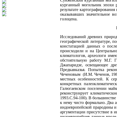
Сунженский курганный могильн
курганный могильник эпохи р
результате картографирования
оказывавших значительное во
голоцена.
Исследований древних природно-климатических условий на Кавказе проведено исключительно мало. Достаточно указать на тот факт, что в специальной географической литературе, посвященной Центральному Кавказу, при описании климата региона в постледниковый период исследователи ограничивались констатацией данных о последовательности изменения климата в Западной Европе; при этом само собой подразумевалось, что подобные процессы происходили и на Центральном Кавказе (В.В. Гурьянов, 1964; А.С. Будун, 1994, А.С. Будун, Х.Х. Макоев, 1996 и др.). Учитывая данные географов и климатологов, археологи имеют возможность с большей обстоятельностью моделировать древние исторические процессы. В этой связи следует отметить обстоятельную работу М.Г. Гаджиева, посвященную изучению древней культуры Дагестана (1991 г.), а также монографическое исследование О.М. Джапаридзе, освещающее древнейшие этапы истории Грузии (1989 г.). Иная картина сложилась в изучении памятников Центрального Кавказа и Предкавказья. Попытка реконструкции происходивших здесь этнокультурных процессов, с учетом природно-климатических факторов, сделана И.М. Чеченовым (И.М. Чеченов, 1984.С.30-33). К сожалению, автор ссылался на все те же общеевропейские данные об эпохальных изменениях климата, без учета местных особенностей. К середине 90-х годов единственным исследованием, посвященным древней истории Центрального Предкавказья, с учетом конкретных палеоклиматических данных. является монография С.Н. Кореневского: на основании серии палинологических анализов, проведенных на Галюгаевском поселении майкопской культуры (степная зона Центрального Предкавказья, на границе с Моздокским районом Северной Осетии), автор реконструирует климатические условия района в древности и их связь с особенностями расселения и экономики древних обществ (С.Н. Кореневский, 1993.С.94-100). В большинстве же случаев археологи либо игнорируют природно-климатический фактор в развитии древних обществ Кавказа, либо относятся к нему чисто фор