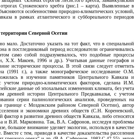
 западных склонах отрогов Лесистого хребта; Заманкульский
трогах Сунженского хребта (рис.1 – карта). Выявленные в
объясняются особенностями природно-климатических условий,
вказа в рамках атлантического и суббореального периодов
а территории Северной Осетии
вая линия подниматься (А.С. Будун, Х.Х. Макоев, 1996.С.44-45). Приведенные данные, несмотря на свою малочисленность, свидетельствуют о неоднократном, порой резком изменении климата на Центральном Кавказе в исторический период, Несомненно, что подобные изменения происходили здесь и на более ранних этапах истории человечества. Для успешной реконструкции географической среды проживания древних обществ одним из оптимальных вариантов является проведение палинологических анализов с целью определения характера растительного покрова в различные исторические периоды. Вместе с тем необходимым условием становится изучение особенностей микрорельефа местности, с акцентом на анализ структуры почв. Почва является своего рода летописью, в которой, в виде морфологических признаков, отражаются сведения об изменениях, происходивших с почвой на протяжении тысячелетий. При определенном сочетании климатических факторов формируется соответствующая экосистема организмов, обусловливающих строго определенный биохимический и химический круговорот веществ в корнеобитаемом слое, который оставляет отпечаток в виде морфологических признаков. При изменении климатических факторов меняется вся экосистема и наряду с прежними морфологическими признаками в почве появляются новые, соответствующие новой экосистеме. Следует только определить порядок происшедших в почве изменений. По морфологическим признакам можно установить, под какими зональными видами растительности она формировалась, в какое время обладала тем или иным плодородием и насколько была пригодна для поселения человека в разные периоды. Специалисты-почвоведы (Н.Н. Оболенский, 1936; Е.В. Рубилин, 1956; К.И. Трофименко, 1966 и др.) считают, что на Северном Кавказе наблюдается общая тенденция изменения климатических, растительных и почвенных условий в сторону иссушения и потепления, что постепенно приводит к остепнению территории, где лесные массивы уступают место лугово-степной и степной растительности, в связи с чем меняется тип почвообразования. Подобные изменения в основе своей связаны с деятельностью человека, в результате которой в современных условиях на Северном Кавказе произошла коренная трансформация изначальных ландшафтов на значительных территориях: современные ландшафты в большинстве случаев не имеют ничего общего с природными условиями, имевшими место в недавнем прошлом. Примером антропогенного воздействия может служить сухостепь Моздокского района Северной Осетии, где в настоящее время сохранились лишь фрагменты пойменных лесов. Термин «Моздок» на кабардинском языке означает «дремучий лес», что предполагает большую облесенность территории Моздокского района всего два-три века назад. Земли, которые в прошлом были заняты лесными массивами, с оподзоленными почвами, обычно низкого плодородия, не могли быть привлекательными для заселения: первопоселенцы в лесных районах Центрального Кавказа могли располагаться вблизи рек и на опушках леса. Примеры этому также можно найти в современных топонимах: так, название селения Кадгарон в Северной Осетии в переводе с осетинского языка означает «около леса». И хотя в настоящее время вокруг селения пашня и лесов поблизости нет, исследованиями М.И. Сикорского было установлено, что к северу от селения Кадгарон расположены выщелоченные черноземы, развитые под лугово-степной растительностью и не имеющие признаков лесного прошлого, а южнее селения проходит четкая граница дерновых оподзоленных и часто заболоченных в прошлом почв, являвшихся основными почвами, развивавшимися под широколиственными лесами в условиях весьма влажного климата. Леса в этом месте были уничтожены человеком уже в наше время. Сохранился лишь небольшой останец, известный под названием «Святая роща Хетага». Таким образом, для понимания особенностей заселения древними обществами Кавказа в период голоцена возникает насущная потребность изучения динамики изменения климата и рельефа местности на каждом конкретном этапе. В настоящей