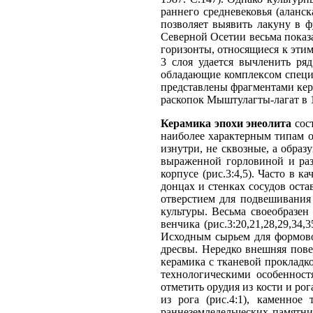
раннего средневековья (аланск
позволяет выявить лакуну в 
Северной Осетии весьма показ
горизонты, относящиеся к этим
3 слоя удается вычленить ря
обладающие комплексом специ
представлены фрагментами кер
раскопок Мыштулагты-лагат в 
Керамика эпохи энеолита
сост
наиболее характерным типам о
изнутри, не сквозные, а обра
выраженной горловиной и раз
корпусе (рис.3:4,5). Часто в 
донцах и стенках сосудов оста
отверстием для подвешивания 
культуры. Весьма своеобразен
венчика (рис.3:20,21,28,29,34,
Исходным сырьем для формово
дресвы. Нередко внешняя пове
керамика с тканевой прокладко
технологическими особенност
отметить орудия из кости и ро
из рога (рис.4:1), каменное
раннеземледельческих памятн