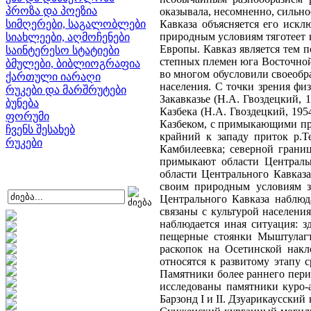
პროზა და პოეზია
оказывала, несомненно, сильно
სიმღერები, საგალობლები
Кавказа объясняется его иск
природным условиям тяготеет к
სიახლეები, აღმოჩენები
Европы. Кавказ является тем 
საინტერესო სტატიები
степных племен юга Восточной
ბმულები, ბიბლიოგრაფია
во многом обусловили своеобр
ქართული იარაღი
населения. С точки зрения фи
რუკები და მარშრუტები
Закавказье (Н.А. Гвоздецкий,
ბუნება
Казбека (Н.А. Гвоздецкий, 19
ფორუმი
Казбеком, с примыкающими пре
ჩვენს შესახებ
крайний к западу приток р.Т
რუკები
Камбилеевка; северной грани
примыкают области Центральн
области Центрального Кавказ
своим природным условиям за
Центрального Кавказа наблюд
связаны с культурой населени
наблюдается иная ситуация: з
пещерные стоянки Мыштулагты
раскопок на Осетинской накл
относятся к развитому этапу с
Памятники более раннего перио
исследованы памятники куро-
Барзонд I и II. Дзуарикаусски