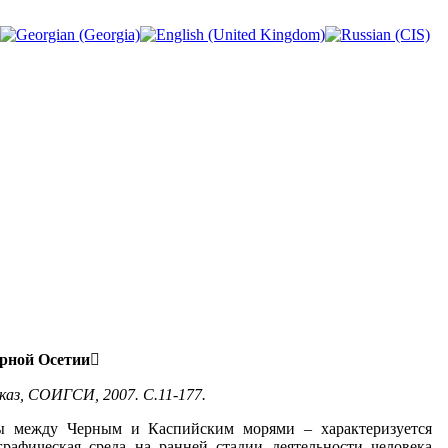
ерной Осетии
каз, СОИГСИ, 2007. С.11-177.
ны между Черным и Каспийским морями – характеризуется
рафическая среда на ранней стадии деятельности человека