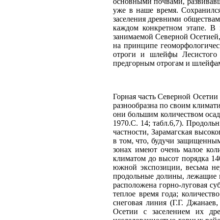
Горная часть Северной Осетии 
разнообразна по своим климат
они большим количеством осадк
1970.С. 14; табл.6,7). Продо
частности, Зарамагская высок
в том, что, будучи защищенны
зонах имеют очень малое кол
климатом до высот порядка 1
южной экспозиции, весьма неу
продольные долины, лежащие м
расположена горно-луговая суб
теплое время года; количеств
снеговая линия (Г.Г. Джанаев
Осетии с заселением их дре