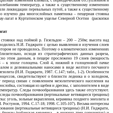
ратные изменения климата, с периодическим отступлением и
колебаниям температур, а также к существенному изменению
или ликвидации перевальных путей, а также к существенному
о изучено два многослойных памятника – пещерная стоянка
ау-лагат в Куртатинском ущелье Северной Осетии (раскопки
агат
 стоянки над поймой р. Гизельдон – 200 – 250м; высота над
зводились Н.И. Гиджрати с целью выявления и изучения слоев
автором не проводилось. Поэтому о климатических изменениях
изительно, исходя из стратиграфических данных разреза,
асно этим данным, в пещере прослежено 19 слоев (мощность
4 – к эпохе голоцена. Слой 4, нижний в голоценовой пачке
иалом и делювиальными наносами в виде желтого песчаного
золита (Н.И. Гиджрати, 1987. С.147; табл., 1-2). Особенности
роцессов, свидетельствуют о близости ледника и о холодном,
т период связан с появлением мезолитического населения на
слойка, состоящая из щебня и дресвы, с заполнителем в виде
емператур. Следы почвообразования здесь также отсутствуют.
 следы почвообразования (вертикальные ветвящиеся трещины)
ека: уголь, зольные вкрапления, керамика позднего энеолита и
. Ростунов, 1994. С.17-18; 1998. С.105-107). Весьма интересны
азования (вертикальные ветвящиеся трещины) (Н.И. Гиджрати,
й бронзы (кобанская керамика – в нижних трех горизонтах) и