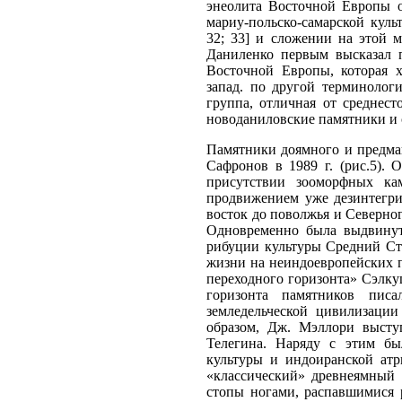
энеолита Восточной Европы о
мариу-польско-самарской культ
32; 33] и сложении на этой м
Даниленко первым высказал п
Восточной Европы, которая х
запад. по другой терминологи
группа, отличная от среднест
новоданиловские памятники и с
Памятники доямного и предмай
Сафронов в 1989 г. (рис.5).
присутствии зооморфных ка
продвижением уже дезинтегри
восток до поволжья и Северног
Одновременно была выдвинут
рибуции культуры Средний Сто
жизни на неиндоевропейских п
переходного горизонта» Сэлкуц
горизонта памятников пис
земледельческой цивилизаци
образом, Дж. Мэллори высту
Телегина. Наряду с этим бы
культуры и индоиранской атр
«классический» древнеямный 
стопы ногами, распавшимися р