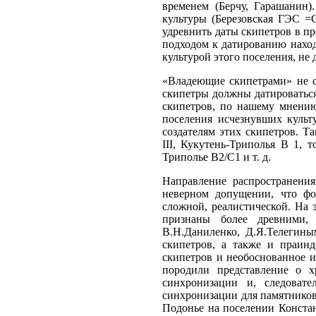
временем (Берчу, Гарашанин)
культуры (Березовская ГЭС =
удревнить даты скипетров в пр
подходом к датированию наход
культурой этого поселения, не
«Владеющие скипетрами» не с
скипетры должны датироваться
скипетров, по нашему мнению
поселения исчезнувших культ
создателям этих скипетров. Т
III, Кукутень-Триполья В 1, 
Триполье В2/С1 и т. д.
Направление распространения
неверном допущении, что фо
сложной, реалистической. На 
признаны более древними, 
В.Н.Даниленко, Д.Я.Телегины
скипетров, а также и праинд
скипетров и необоснованное и
породили представление о х
синхронизации и, следоват
синхронизации для памятников
Подонье на поселении Констант