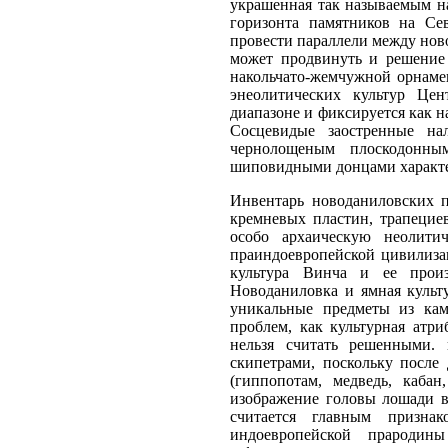
украшенная так называемым н
горизонта памятников на Се
провести параллели между нов
может продвинуть и решение
накольчато-жемчужной орнамент
энеолитических культур Це
диапазоне и фиксируется как н
Сосцевидые заостренные н
чернолощеным плоскодонны
шиповидными донцами характер
Инвентарь новоданиловских 
кремневых пластин, трапециев
особо архаическую неолити
праиндоевропейской цивилиза
культура Винча и ее произ
Новоданиловка и ямная культ
уникальные предметы из камн
проблем, как культурная атр
нельзя считать решенными.
скипетрами, поскольку после
(гиппопотам, медведь, каба
изображение головы лошади в
считается главным призна
индоевропейской прародин