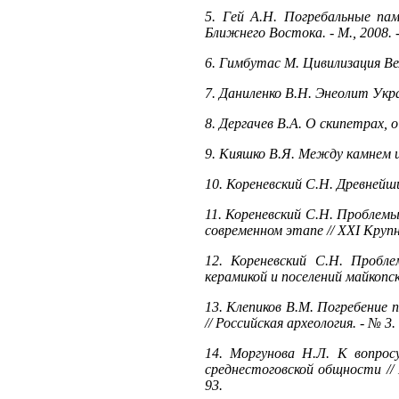
5. Гей А.Н. Погребальные пам
Ближнего Востока. - М., 2008. -
6. Гимбутас М. Цивилизация Вел
7. Даниленко В.Н. Энеолит Украи
8. Дергачев В.А. О скипетрах, о 
9. Кияшко В.Я. Между камнем и 
10. Кореневский С.Н. Древнейши
11. Кореневский С.Н. Проблемы
современном этапе // XXI Крупн
12. Кореневский С.Н. Пробл
керамикой и поселений майкопско
13. Клепиков В.М. Погребение
// Российская археология. - № 3. 
14. Моргунова Н.Л. К вопрос
среднестоговской общности // 
93.