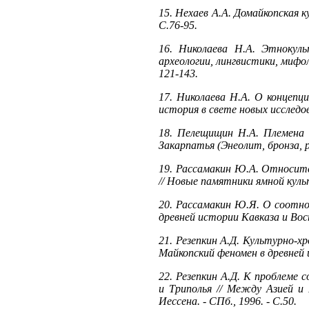
15. Нехаев А.А. Домайкопская к
С.76-95.
16. Николаева Н.А. Этнокуль
археологии, лингвистики, мифо
121-143.
17. Николаева Н.А. О концепц
история в свете новых исследов
18. Пелещищин Н.А. Племена 
Закарпатья (Энеолит, бронза, ра
19. Рассамакин Ю.А. Относите
// Новые памятники ямной куль
20. Рассамакин Ю.Я. О соотно
древней истории Кавказа и Вост
21. Резепкин А.Д. Культурно-х
Майкопский феномен в древней 
22. Резепкин А.Д. К проблеме 
и Триполья // Между Азией и 
Иессена. - СПб., 1996. - С.50.