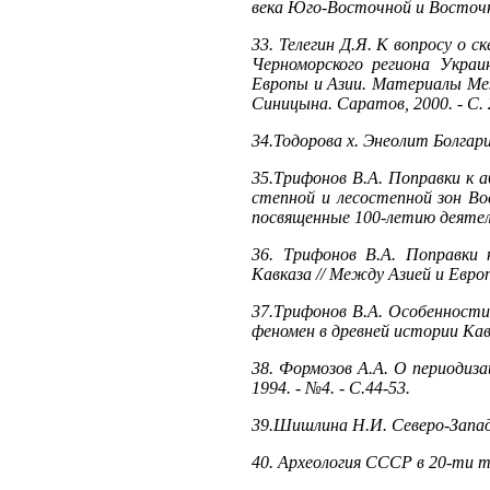
века Юго-Восточной и Восточной
33. Телегин Д.Я. К вопросу о с
Черноморского региона Украи
Европы и Азии. Материалы Ме
Синицына. Саратов, 2000. - С. 
34.Тодорова х. Энеолит Болгарии
35.Трифонов В.А. Поправки к а
степной и лесостепной зон Во
посвященные 100-летию деятельн
36. Трифонов В.А. Поправки 
Кавказа // Между Азией и Европо
37.Трифонов В.А. Особенности 
феномен в древней истории Кавк
38. Формозов А.А. О периодизац
1994. - №4. - С.44-53.
39.Шишлина Н.И. Северо-Западны
40. Археология СССР в 20-ти т