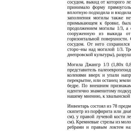
сосудом, выкид от которого ле
принимало форму прямоуголь
вплотную подходила и входила
заполнения могилы также не
примыкающем к бровке, была
продолжением могилы 1/3, а 
сооруженную из выкида от
горизонтальной поверхности.
сосудом. От него сохранилс
сторо¬ны над могилой 1/3. Тр
днепровской культуры), разру
Могила Джангр 1/3 (1,80х 0,
представитель палеоевропеоид
коленями вверх и упали напр
перекрытие, или останец земли
бедре. По внешним признакам
идентично знаменитому подкур
нашему мнению, к хвалынской к
Инвентарь состоял из 78 предм
скипетр из порфирита или диаб
см). у правой лучевой кости 
см). Кремневые стрелы из моло
ребрами и правым локтем на