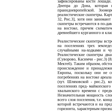
зафиксированы кости лошади. 
Днепра до Дона, которая 
праиндоевропейской. Зоом
реалистические скипетры. Карт
32, Рис.3], хотя они занимаю
скипетры встречаются в по-дав
на востоке, причем схемати
древнейшего курганного и клас
Реалистические скипетры встр
на поселениях трех земледе
случайными на-ходками и чу
Реалистические скипетры два
(Суворово, Касимчи - рис.3) [
Мектеб). Таким образом, обсто
происхождение и принадлежн
Европы, поскольку они не с
погребениях на востоке ареал
(хут. Шляховской - рис.2), 
поселениях пред- майкопского 
хвалынского времени с пред
Незначительная мощность сло
всего слоя поселения, т.е. ко
которой встречаются и на пре
горизонта, характерным призн