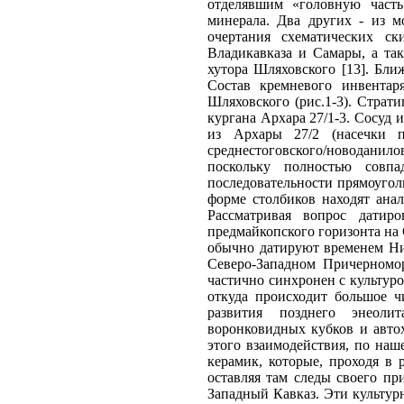
отделявшим «головную часть
минерала. Два других - из м
очертания схематических ск
Владикавказа и Самары, а так
хутора Шляховского [13]. Бли
Состав кремневого инвента
Шляховского (рис.1-3). Страт
кургана Архара 27/1-3. Сосуд 
из Архары 27/2 (насечки 
среднестоговского/новоданил
поскольку полностью совпа
последовательности прямоуго
форме столбиков находят анало
Рассматривая вопрос датир
предмайкопского горизонта на 
обычно датируют временем Ни
Северо-Западном Причерномор
частично синхронен с культур
откуда происходит большое ч
развития позднего энеоли
воронковидных кубков и автох
этого взаимодействия, по на
керамик, которые, проходя в
оставляя там следы своего пр
Западный Кавказ. Эти культу