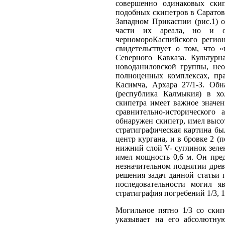
совершенно одинаковых скип
подобных скипетров в Саратовс
Западном Прикаспии (рис.1) 
части их ареала, но и об
черномороКаспийского регио
свидетельствует о том, что
Северного Кавказа. Культурн
новоданиловской группы, нео
полноценных комплексах, пра
Касимча, Архара 27/1-3. Об
(республика Калмыкия) в хо
скипетра имеет важное значен
сравнительно-исторического 
обнаружен скипетр, имел высот
стратиграфическая картина бы
центр кургана, и в бровке 2 (
нижний слой V- суглинок зеле
имел мощность 0,6 м. Он пре
незначительном поднятии древ
решения задач данной статьи 
последовательности могил я
стратиграфия погребений 1/3, 1/
Могильное пятно 1/3 со скип
указывает на его абсолютну