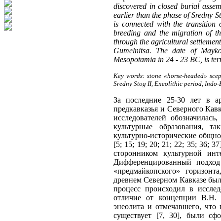
discovered in closed burial asse
earlier than the phase of Sredny S
is connected with the transition
breeding and the migration of th
through the agricultural settlemen
Gumelnitsa. The date of Mayko
Mesopotamia in 24 - 23 BC, is ter
Key words: stone «horse-headed» scept
Sredny Stog II, Eneolithic period, Indo
За последние 25-30 лет в ар
предкавказья и Северного Кавка
исследователей обозначилась
культурные образования, так
культурно-исторические общно
[5; 15; 19; 20; 21; 22; 35; 36
сторонником культурной инт
Дифференцированный подход 
«предмайкопского» горизонта
древнем Северном Кавказе были 
процесс происходил в иссле
отличие от концепции В.Н. 
энеолита и отмечавшего, что
существует [7, 30], были сф