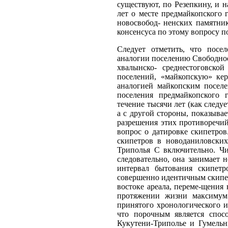
существуют, по Резепкину, и н
лет о месте предмайкопского
новосвобод- ненских памятни
консенсуса по этому вопросу по
Следует отметить, что посел
аналогии поселению Свободное,
хвалынско- среднестоговско
поселений, «майкопскую» ке
аналогией майкопским поселен
поселения предмайкопского 
течение тысячи лет (как следуе
а с другой стороны, показыва
разрешения этих противоречий
вопрос о датировке скипетро
скипетров в новоданиловски
Триполья С включительно. Чи
следовательно, она занимает 
интервал бытования скипет
совершенно идентичным скипет
востоке ареала, переме-щения
протяжении жизни максимум 
принятого хронологического и
что порочным является спос
Кукутени-Триполье и Гумельн