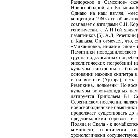
Раздорское и Самсонов- с
Новосвободной, а с Большим 
Однако на наш взгляд, «мес
концепции 1960-х гг. об ав- т
совпадает с взглядами С.Н. К
генетически, а А.Н.Гей явля
памятников [5]. А.Д. Резепкин
и Кавказа. Он отмечает, что, 
«Михайловка, нижний слой» (
Памятники новоданиловского 
группа подкурганных погребени
энеолитических погребений на
культуры синхронна в больш
основании находки скипетра в 
и на востоке (Архара), весь
Резепкина, дольмены Но-вос
культуры ворон-ковидных пам
датируется Трипольем В1. С
Серегинском поселении являетс
новосвободненские памятники 
продолжает существовать до к
предмайкопский горизонт и о
Поляна и Скала - к домайкопс
компонент, генетически с
хронологически сосуществующ