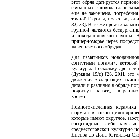
этот обряд датируется периодо
связанных с новоданиловским
еще не закончена. погребени
точной Европы, поскольку они
32; 33]. В то же время хвалын
группой, являются бескурганны
и новоданиловской группы. Э
причерноморье через посредс
«древнеямного обряда».
Для памятников новоданилов
согнутыми ногами», который
культуры. Поскольку древней
(Думяны 15/ц) [26, 201], это
движения «владеющих скипет
детали и различия в обряде по
подогнуты к тазу, а в ранни
костей.
Немногочисленная керамика 
формы с высокой цилиндричес
которые имеют округлое, заос
сосцевидные, либо круглые
среднестоговской культурно-и
Днепра до Дона (Стрильча Скел