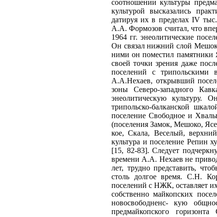
соотношении культуры предма
культурой высказались практ
датируя их в пределах IV тыс
А.А. Формозов считал, что впе
1964 гг. энеолитические посе
Он связал нижний слой Мешок
ними он поместил памятники Яс
своей точки зрения даже посл
поселений с трипольскими в
А.А.Нехаев, открывший посел
зоны Северо-западного Кав
энеолитическую культуру. О
трипольско-балканской шкало
поселение Свободное и Хвалы
(поселения Замок, Мешоко, Ясе
кое, Скала, Веселый, верхни
культура и поселение Репин х
[15, 82-83]. Следует подчерк
времени А.А. Нехаев не привод
лет, трудно представить, чт
столь долгое время. С.Н. Ко
поселений с НЖК, оставляет их
собственно майкопских посел
новосвободненс- кую общнос
предмайкопского горизонта