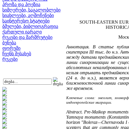
პროზა და პოეზია
სიმღერები, საგალობლები
სიახლეები, აღმოჩენები
საინტერესო სტატიები
SOUTH-EASTERN EUR
ბმულები, ბიბლიოგრაფია
HISTORICA
ქართული იარაღი
Моск
რუკები და მარშრუტები
ბუნება
Аннотация. В статье публи
ფორუმი
скипетрам III тыс. до н.э. А
ჩვენს შესახებ
между датами предмайкопских 
რუკები
линии синхронизации не суще
абсолютных некалиброванных да
нельзя отрывать предмайкопски
(24 в. до н.э.), является в
ближневосточной линии синхро
же временем.
Ключевые слова: энеолит, зооморф
индоевропейские миграции.
Abstract. Pre-Maikop monuments
Yamnaya monuments (Konstantinov
horizon "Boleraz—Chernavoda I - S
scepters that are commonly regar