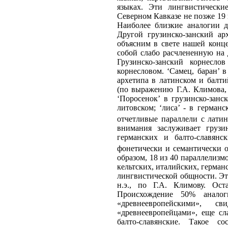
языках. Эти лингвистически
Северном Кавказе не позже 19 
Наиболее близкие аналогии д
Другой грузинско-занский ар
объясним в свете нашей конце
собой слабо расчлененную на
Грузинско-занский корнесло
корнесловом. ‘Самец, баран’
архетипа в латинском и балти
(по выражению Г.А. Климова, 
‘Поросенок’ в грузинско-занс
литовском; ‘лиса’ - в герман
отчетливые параллели с латин
внимания заслуживает грузин
германских и балто-славянс
фонетически и семантически о
образом, 18 из 40 параллелиз
кельтских, италийских, герман
лингвистической общности. Эт
н.э., по Г.А. Климову. Ост
Происхождение 50% аналог
«древнеевропейскими», с
«древнеевропейцами», еще сл
балто-славянские. Такое с