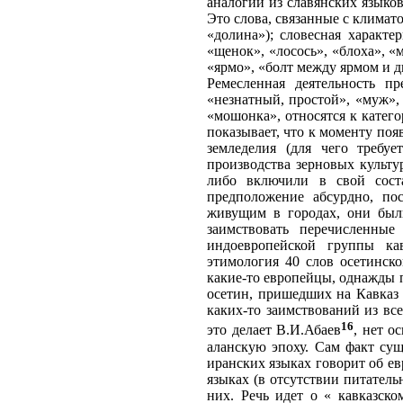
аналогии из славянских языков
Это слова, связанные с климато
«долина»); словесная характе
«щенок», «лосось», «блоха», «
«ярмо», «болт между ярмом и д
Ремесленная деятельность п
«незнатный, простой», «муж», 
«мошонка», относятся к катего
показывает, что к моменту поя
земледелия (для чего требуе
производства зерновых культур
либо включили в свой соста
предположение абсурдно, по
живущим в городах, они был
заимствовать перечисленны
индоевропейской группы кав
этимология 40 слов осетинско
какие-то европейцы, однажды п
осетин, пришедших на Кавказ
каких-то заимствований из вс
16
это делает В.И.Абаев
, нет о
аланскую эпоху. Сам факт сущ
иранских языках говорит об ев
языках (в отсутствии питатель
них. Речь идет о « кавказско