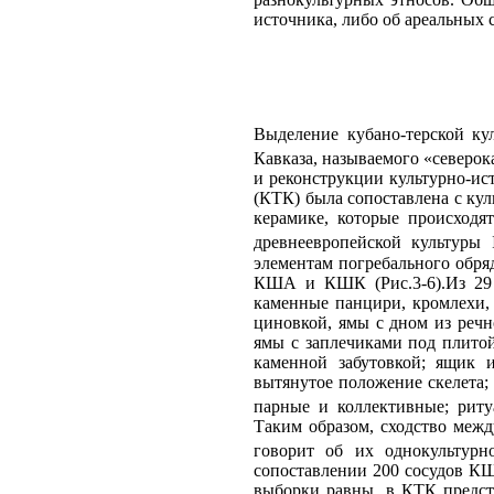
источника, либо об ареальных с
Выделение кубано-терской ку
Кавказа, называемого «северок
и реконструкции культурно-ист
(КТК) была сопоставлена с к
керамике, которые происходя
древнеевропейской культуры I
элементам погребального обря
КША и КШК (Рис.3-6).Из 29 
каменные панцири, кромлехи, 
циновкой, ямы с дном из речн
ямы с заплечиками под плито
каменной забутовкой; ящик 
вытянутое положение скелета; 
парные и коллективные; рит
Таким образом, сходство меж
говорит об их однокультурн
сопоставлении 200 сосудов КШ
выборки равны, в КТК предст