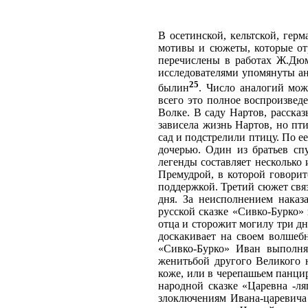
В осетинской, кельтской, герм
мотивы и сюжеты, которые от
перечислены в работах Ж.Дюм
исследователями упомянуты ан
25
былин
. Число аналогий мож
всего это полное воспроизвед
Волке. В саду Нартов, рассказ
зависела жизнь Нартов, но пти
сад и подстрелили птицу. По е
дочерью. Один из братьев спу
легенды составляет несколько
Премудрой, в которой говорит
поддержкой. Третий сюжет связ
дня. За неисполнением наказ
русской сказке «Сивко-Бурко»
отца и сторожит могилу три дн
доскакивает на своем волшеб
«Сивко-Бурко» Иван выполня
женитьбой другого Великого 
коже, или в черепашьем панци
народной сказке «Царевна -л
злоключениям Ивана-царевича