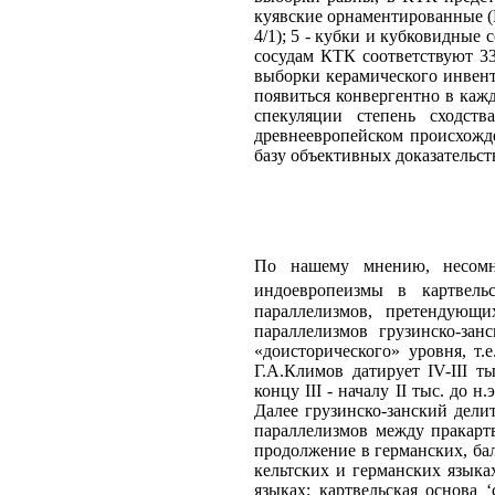
куявские орнаментированные (Н
4/1); 5 - кубки и кубковидные 
сосудам КТК соответствуют 33
выборки керамического инвент
появиться конвергентно в каждо
спекуляции степень сходст
древнеевропейском происхожд
базу объективных доказательс
По нашему мнению, несомне
индоевропеизмы в картвель
параллелизмов, претендующи
параллелизмов грузинско-зан
«доисторического» уровня, т.
Г.А.Климов датирует IV-III 
концу III - началу II тыс. до 
Далее грузинско-занский делит
параллелизмов между пракарт
продолжение в германских, бал
кельтских и германских языках
языках; картвельская основа 