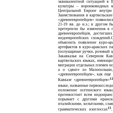
эквивалентной ситуацией в I
культуры – воронковидных 
Центральной Европе внутри 
Заимствования в картвельски
«древнеевропейцев» появились
21-19 вв. до н.э.; в другом 
претерпели бы изменения в п
древнеевропейцев, достигши
индоевропейских схождений.С
объяснить появление куро-ар
артефактов в куро-аракских п
(полушарные ручки, розовый ц
Закавказья на Северном Кав
картвельских языках, имеющи
миграции отдельных племен ист
а о сдвиге из Малопольши,
«древнеевропейцев», как еще
1
Кавказе «древнеевропейцев»
языке, названные первоисслед
положение осетинского язык
противостоит всем индоиранс
порывает с другими иранск
италийскими, кельтскими, слав
15
грамматических изоглоссах