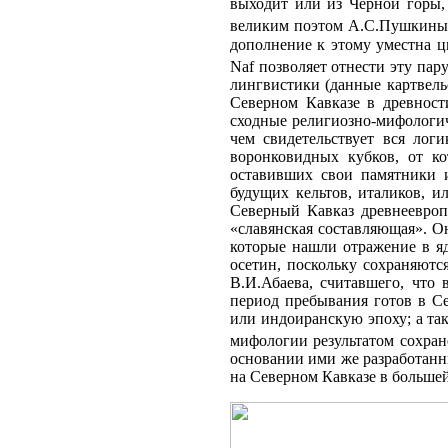
выходит или из Черной горы,
великим поэтом А.С.Пушкиным,
дополнение к этому уместна ц
Naf позволяет отнести эту па
лингвистики (данные картвель
Северном Кавказе в древност
сходные религиозно-мифологи
чем свидетельствует вся лог
воронковидных кубков, от к
оставивших свои памятники 
будущих кельтов, италиков, и
Северный Кавказ древнеевроп
«славянская составляющая». Он
которые нашли отражение в я
осетин, поскольку сохраняютс
В.И.Абаева, считавшего, что
период пребывания готов в С
или индоиранскую эпоху; а та
мифологии результатом сохра
основании ими же разработанн
на Северном Кавказе в больше