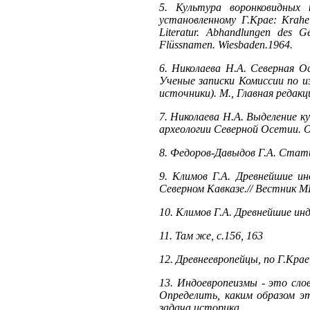
5. Культура воронковидных к
установленному Г.Крае: Krahe H
Literatur. Abhandlungen des G
Flüssnamen. Wiesbaden.1964.
6. Николаева Н.А. Северная Ос
Ученые записки Комиссии по из
источники). М., Главная редак
7. Николаева Н.А. Выделение к
археологии Северной Осетии. О
8. Федоров-Давыдов Г.А. Стати
9. Климов Г.А. Древнейшие ин
Северном Кавказе.// Вестник МГ
10. Климов Г.А. Древнейшие инд
11. Там же, с.156, 163
12. Древнеевропейцы, по Г.Крае
13. Индоевропеизмы - это сло
Определить, каким образом эт
задача историка.