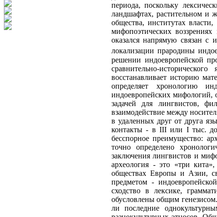
периода, поскольку лексичес
ландшафтах, растительном и 
общества, институтах власти,
мифопоэтических воззрениях
оказался напрямую связан с 
локализации прародины индое
решении индоевропейской про
сравнительно-исторического
восстанавливает историю мат
определяет хронологию ин
индоевропейских мифологий, о
задачей для лингвистов, фи
взаимодействие между носител
в удаленных друг от друга яз
контакты - в III или I тыс. 
бесспорное преимущество: ар
точно определено хронологи
заключения лингвистов и мифо
археология - это «три кита»
обществах Европы и Азии, с
предметом - индоевропейско
сходство в лексике, граммат
обусловлены общим генезисом.
ли последние однокультурны
разнокультурных этносов. Об