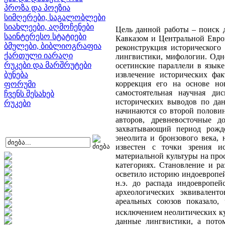
პროზა და პოეზია
სიმღერები, საგალობლები
სიახლეები, აღმოჩენები
Цель данной работы – поиск 
საინტერესო სტატიები
Кавказом и Центральной Европ
ბმულები, ბიბლიოგრაფია
реконструкция исторического 
ქართული იარაღი
лингвистики, мифологии. Одно
რუკები და მარშრუტები
осетинские параллели в язык
ბუნება
извлечение исторических фа
коррекция его на основе нов
ფორუმი
самостоятельная научная д
ჩვენს შესახებ
исторических выводов по дан
რუკები
начинаются со второй половин
авторов, древневосточные
захватывающий период рожде
энеолита и бронзового века,
известен с точки зрения и
материальной культуры на про
категориях. Становление и ра
осветило историю индоевропей
н.э. до распада индоевропе
археологических эквивалент
ареальных союзов показало,
исключением неолитических ку
данные лингвистики, а пото