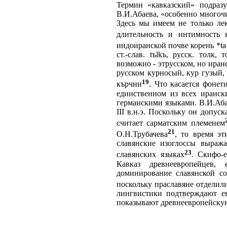
Термин «кавказский» подразу
В.И.Абаева, «особенно многоч
Здесь мы имеем не только ле
длительность и интимность 
индоиранской почве корень *ta-
ст.-слав. tъlkъ, русск. толк
возможно - этрусском, но иранс
русском курносый, кур гузый, 
19
кърчии
. Что касается фонет
единственном из всех иранск
германскими языками. В.И.Абае
III в.н.э. Поскольку он допус
считает сарматским племенем
21
О.Н.Трубачева
, то время эт
славянские изоглоссы выраж
23
славянских языках
. Скифо-
Кавказ древнеевропейцев, 
доминирование славянской со
поскольку праславяне отделили
лингвистики подтверждают е
показывают древнеевропейскую