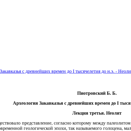
акавказья с древнейших времен до I тысячелетия до н.э. - Неоли
Пиотровский Б. Б.
Археология Закавказья с древнейших времен до I тысяч
Лекция третья. Неолит
ествовало представление, согласно которому между палеолитом 
овременной геологической эпохи, так называемого голоцена, ма