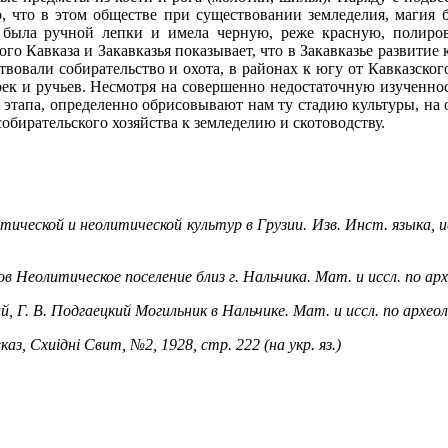
ической и неолитической культур в Грузии. Изв. Инст. языка, и
ов Неолитическое поселение близ г. Нальчика. Мат. и иссл. по ар
ий, Г. В. Подгаецкий Могильник в Нальчике. Мат. и иссл. по архео
з, Схиiднi Cвит, №2, 1928, стр. 222 (на укр. яз.)