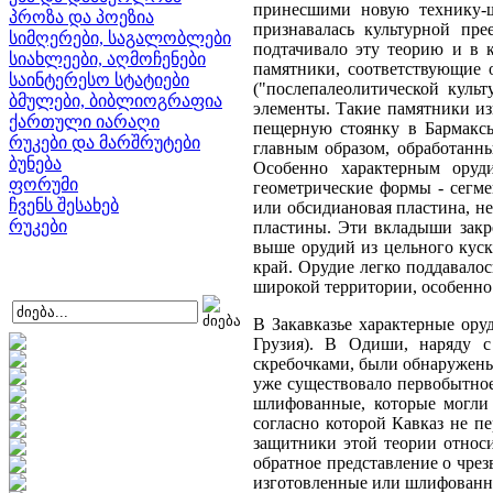
принесшими новую технику-шл
პროზა და პოეზია
признавалась культурной пре
სიმღერები, საგალობლები
подтачивало эту теорию и в 
სიახლეები, აღმოჩენები
памятники, соответствующие 
საინტერესო სტატიები
("послепалеолитической куль
ბმულები, ბიბლიოგრაფია
элементы. Такие памятники из
ქართული იარაღი
пещерную стоянку в Бармаксы
რუკები და მარშრუტები
главным образом, обработанн
ბუნება
Особенно характерным оруд
ფორუმი
геометрические формы - сегм
ჩვენს შესახებ
или обсидиановая пластина, н
რუკები
пластины. Эти вкладыши закре
выше орудий из цельного куск
край. Орудие легко поддавало
широкой территории, особенно
В Закавказье характерные орудия микролитических форм были открыты в 1936 г. A. H. Кадаидадзе у сел. Одиши, к северо-востоку от Зугдиди (Западная Грузия). В Одиши, наряду с прекрасно выраженными микролитическими орудиями, пластинками геометрических форм, концевыми и округлыми скребочками, были обнаружены также крупные каменные орудия, близкие к макролитам ранне-неолитической, так называемой кампинийской культуры, когда уже существовало первобытное примитивное земледелие. Из находок А. Н. Каландадзе на земледелие указывают каменные песты, терки и орудия, частично шлифованные, которые могли служить наконечниками мотыг. До недавнего, сравнительно, времени в археологии весьма распространена была теория, согласно которой Кавказ не переживал эпоху неолита вовсе или же она была крайне кратковременной. Отдельные находки орудий неолитического облика защитники этой теории относили к эпохе металла. В противовес такому мнению, уже давно, еще со времен V археологического съезда, было выставлено обратное представление о чрезвычайно широком распространении неолита на Кавказе. Причем в этих случаях к неолиту стали относить почти что все грубо изготовленные или шлифованные каменные орудия, циклопические крепости, сложенные из необработанных камней, наскальные изображения (петроглифы), встреченные, в частности, на склонах горы Арагац (изображения козлов и так называемые солярные знаки, в виде кругов, с отходящими от них линиями). К неолиту, на основании западноевропейских аналогий, относились также чашечные углубления на камнях. По мере углубления исследований материала, использованного защитниками широкого распространения неолита, отнесение его именно к неолиту становилось все более необоснованным. Устанавливается, что наиболее распространенные наскальные изображения и чашечные углубления относятся к очень позднему времени. Знаки, совершенно тождественные с петроглифами, в частности, с так называемыми солярными знаками" оказались на камнях кладки караван-сарая Селимско