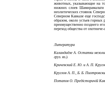
Литерaтура
Каландадзе А. Остатки мезолит
груз. яз.).
Кричевский Е. Ю. и А. П. Кругл
Круглов А. П., Б. Б. Пиотровск
Потапов О. Предiсторичiй Кавка