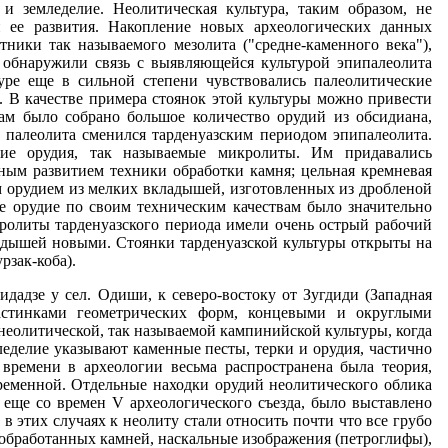
и земледелие. Неолитическая культура, таким образом, не
й ее развития. Накопление новых археологических данных
ники так называемого мезолита ("средне-каменного века"),
 обнаружили связь с выявляющейся культурой эпипалеолита
туре еще в сильной степени чувствовались палеолитические
и. В качестве примера стоянок этой культуры можно привести
ам было собрано большое количество орудий из обсидиана,
 палеолита сменился тарденуазским периодом эпипалеолита.
кие орудия, так называемые микролиты. Им придавались
ным развитием техники обработки камня; цельная кремневая
ым орудием из мелких вкладышей, изготовленных из дробленой
ое орудие по своим техническим качествам было значительно
кролиты тарденуазского периода имели очень острый рабочий
адышей новыми. Стоянки тарденуазской культуры открыты на
рзак-коба).
 обнаружены также зернотерки и песты из камня, дополняющие набор предметов, документирующий наличие земледелия у обитателей этого древнего поселения. Особый интерес представляют предметы из мергеля, в виде уплощенного кольца, имеющие аналогии в северокавказском материале, в частности в материале из кургана, раскопанного А. А. Миллером в 1929-1930 гг. в Нальчике (Кабардинская АССР). Найденные на поселении Тетрамица неоконченные экземпляры каменных браслетов показывают, что они вырезались из пластинок (палеток), чем и объясняется их уплощенная форма. Археологические работы в Кабардинской АССР, на Северном Кавказе, открыли ряд памятников неолитического периода и начальной поры медного века, которые помогают понять нам неолитические памятники Закавказья. В 1930-1933 гг., около Нальчика, было обследовано древнее поселение, известное под названием Агубековского. Найденные на нем орудия из кремня и обсидиана были типично неолитическими. Это пластины с ретушью, скребки, округлые или же на концах пластин, проколки и наконечники стрел, удлиненно треугольной формы с выемкой в нижней части. Среди каменных орудий были обнаружены также шлифованные долота и топорики из змеевика и обломок шаровидной булавы. Крупные терки с небольшой рабочей поверхностью, терочники и песты служили, по-видимому, не для растирания зерна, а для обработки продуктов собирательства, растирания и размельчения желудей, орехов, плодов, корней и т. п. Подобное использование терок с ограниченной рабочей поверхностью подтверждается этнографическими материалами. Сосуды, обломки которых были найдены на Агубековском поселении, изготовлялись от руки, причем в глину примешивался кварцевый песок. Сосуды имели иногда прилепные ручки для подвешивания, в форме полушария с горизонтальным сквозным отверстием. Эти ручки стали особенно характерны для несколько более позднего времени. Среди глиняных изделий оказался обломок статуэтки - грубо вылепленная голова с удлиненной шеей, чрезвычайно сходная с подобными же трипольскими. Около поселения находился большой плоский курган, аналогичный, по внешнему виду, раскопанному в Нальчике. Курган в Нальчике представляет собою невысокий (до 0.75 м) холм, неправильно округлой формы, образовавшийся, возможно, в результате слияния насыпей над отдельными могилами или же группами могил. Раскопками кургана открыто 121 погребение, но их количество значительно больше, так как часть погребений была разрушена до раскопок. Скелеты лежали в скорченном положении, на правом или левом боку, причем большинство их окрашено красной краской. Устанавливается, что ориентировка мужских и женских захоронений была различной. Предметы обнаружены лишь при немногих костяках. Это кремневые пластины с ретушью, скребки и наконечники, шаровидное навершие булавы из песчаника, браслеты, вырезанные из мергеля, и каменная женская статуэтка. Обнаружены также многочисленные украшения из кости - кольца и пластины, а также подвески из зубов диких животных: кабана, оленя, медведя, лисицы, дикого быка. На одной костяной пластинке вырезаны два изображения змей. Из металлических вещей в Нальчикском кургане обнаружено одно мелкое медное колечко. Весь комплекс приведенных материалов свидетельствует о том, что то общество, к которому относится курган в Нальчике, находилось на ступени матриархального рода и основой его хозяйства были охота и собирательство, что подтверждается также археологическими данными Агубековского поселения. В восточном Закавказье с этой культурой могут быть связаны лишь отдельные находки, в частности, шлифованный топор, найденный около Кировабада, а также один курган, раскопанный Э. Реслером в 1903 г. у с. Голицино Шамхорского района. Этот невысокий курган (высота 1.20 м, при диаметре около 14 м) содержал погребение, в котором находился костяк в вытянутом положении, обложенный с обеих сторон необработанными камнями. Около головы в золе были обнаружены обломки грубых глиняных сосудов и небольшая кремневая