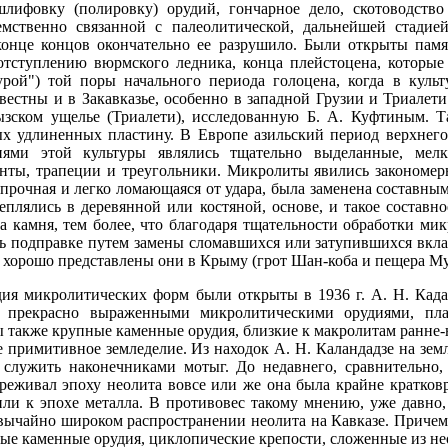
ифовку (полировку) орудий, гончарное дело, скотоводство 
емственно связанной с палеолитической, дальнейшей стадие
конце концов окончательно ее разрушило. Были открыты памят
отступлению вюрмского ледника, конца плейстоцена, которые
турой") той поры начального периода голоцена, когда в куль
вестны и в Закавказье, особенно в западной Грузии и Триалет
зском ущелье (Триалети), исследованную Б. А. Куфтиным. Т
ых удлиненных пластину. В Европе азильский период верхнего
иями этой культуры являлись тщательно выделанные, мел
енты, трапеции и треугольники. Микролиты явились закономер
епрочная и легко ломающаяся от удара, была заменена составн
плялись в деревянной или костяной, основе, и такое составн
а камня, тем более, что благодаря тщательности обработки ми
сь подправке путем замены сломавшихся или затупившихся вкл
 хорошо представлены они в Крыму (грот Шан-коба и пещера Му
го перевала, датированного надписью XIV в. Архаичные же по своему типу изображения козлов и чашечные углубления имеются на стенах, алтарных камнях и надгробных крестных камнях армянских средневековых храмов. Ни одна из обследованных в Закавказье циклопических крепостей не дала материала, который хотя бы с минимальной достоверностью мог быть отнесен к неолиту. Развенчание псевдонеолитических комплексов только усилило недоверие к неолиту Закавказья. Для реабилитации закавказского неолита необходимы были, более углубленные работы и, в первую очередь, разведочные исследования по выявлению нового материала. Ж. де-Морган уже давно связывал с неолитом некоторые из обсидиановых орудий, найденных им на западном склоне горы Арагац. Этот материал дополнен сборами С. Сардаряна в 1945 г. у горы Богутлу, давшими большую коллекцию ранне-неолитических орудий. Для орудий использовалась широкая массивная пластина, причем некоторые из орудий - как, например, остроконечники и скребла - напоминают подобные орудия мустьерского периода и только детальное их изучение и сравнительный материал из ряда неолитических стоянок убеждает в том, что они относятся к раннему неолиту. Разведочными работами С. Н. Замятнина и М. З. Паничкиной (1946) у подножья горы Богутлу обнаружена большая мастерская неолитических орудий пластинчатых форм, сколотых с удлиненного призматического нуклеуса крупных размеров. Этот материал существенно отличается от поздне-неолитического, в котором обсидиановая пластина, лежащая в основе громадного большинства орудий, делается более узкой и тонкой, тем самым сохраняются иногда некоторые формы верхнепалеолитических орудий. В 1926 г. на конференции археологов в Керчи украинский археолог А. А. Потапов представил доклад о неолитических стоянках Закавказья, использовав собранный им в Грузии и Армении материал (стоянки в районе Эчмиадзина и около Тбилиси). Характерными особенностями неолитических стоянок Закавказья А. А. Потапов считал расположение их на вторых террасах речных долин и преобладание орудий, изготовленных из обсидиана. Этот материал, относящийся к позднему неолиту, а частично и к начальной поре освоения металла, представлен орудиями из обработанных пластин, концевыми скребками, проколками и своеобразными орудиями г. виде птичьего клюва. Подобные обсидиановые орудия были найдены мною в 1931 г. на распаханном участке у крепости Кишляг, около Нор-Баязета, а также раскопками Е. Лалаяна в Эларе. Материал по неолиту Закавказья за последнее время значительно пополнился новыми находками, к сожалению, еще не опубликованными. Неолитические стоянки открыты на Черноморском побережье Закавказья, в Колхиде (работы Н. В. Хоштария) и в районе Гудаут (селище Кистрик, исследованное А. Л. Лукиным). Неопубликованным остается также материал из чрезвычайно интересного поздне-неолитического или ранне-энеолитического поселения около Кутаиси, собранный в 1924-1932 гг. П. И. Чабукйани и хранящийся в Кутаисском музее и в Музее Грузии. Неолитические поселения Тетрамица и Сатаплия находятся на северо-западной окраине Кутаиси. Предметы были обнаружены на небольшой глубине от поверхности, иногда группами. Вместе с ними были найдены также куски глиняной обмазки стен жилищ. Обломки керамики немногочисленны. Сосуды, формы которых не устанавливаются, были грубой выделки, бурого цвета, с примесью кварцевого песка. Среди керамических изделий имеется обломок сильно стилизованной человеческой статуэтки. Кремневые орудия представлены вкладышами серпов и ножей, пластинками с односторонней ретушью, часто представляющей зазубренность, округлыми скребками, напоминающими скребки из Одиши, и наконечниками стрел с выемкой или стерженьком в середине нижней части. Эти наконечники стрел по своей форме очень близки к наконечникам медного века. Характерны клиновидные орудия, наподобие мотыжек частичной или полной шлифовки, изготовленные из кремня или же других пород камня. Иногда шлифовка этих орудий заменялась обивкой. Подобные мотыжки были найдены в большом количестве С. Н. Замятниным при раскопках верхнего слоя Ахштырской пещеры около Сочи. В Тетрамице