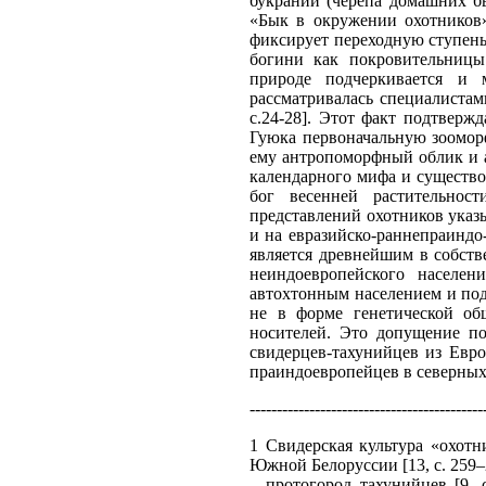
букрании (черепа домашних б
«Бык в окружении охотников»
фиксирует переходную ступень
богини как покровительницы
природе подчеркивается и
рассматривалась специалистам
с.24-28]. Этот факт подтверж
Гуюка первоначальную зоомор
ему антропоморфный облик и а
календарного мифа и существо
бог весенней растительнос
представлений охотников указы
и на евразийско-раннепраинд
является древнейшим в собст
неиндоевропейского населен
автохтонным населением и по
не в форме генетической об
носителей. Это допущение по
свидерцев-тахунийцев из Евр
праиндоевропейцев в северны
-------------------------------------------
1 Свидерская культура «охотн
Южной Белоруссии [13, с. 259–
– протогород тахунийцев [9,