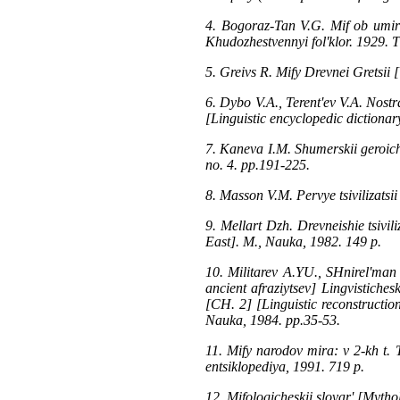
4. Bogoraz-Tan V.G. Mif ob umir
Khudozhestvennyi fol'klor. 1929. T 
5. Greivs R. Mify Drevnei Gretsii
6. Dybo V.A., Terent'ev V.A. Nostra
[Linguistic encyclopedic dictionar
7. Kaneva I.M. Shumerskii geroiche
no. 4. pp.191-225.
8. Masson V.M. Pervye tsivilizatsii
9. Mellart Dzh. Drevneishie tsivil
East]. M., Nauka, 1982. 149 p.
10. Militarev A.YU., SHnirel'man 
ancient afraziytsev] Lingvistiches
[CH. 2] [Linguistic reconstruction
Nauka, 1984. pp.35-53.
11. Mify narodov mira: v 2-kh t. T
entsiklopediya, 1991. 719 p.
12. Mifologicheskii slovar' [Mytho