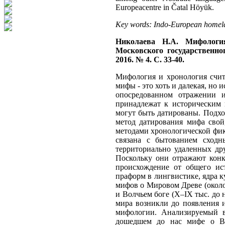
Europeacentre in Čatal Höyük.
Key words: Indo-European homela
Николаева Н.А. Мифология
Московского государственно
2016. № 4. С. 33-40.
Мифология и хронология счит
мифы - это хоть и далекая, но 
опосредованном отражении 
принадлежат к историческим 
могут быть датированы. Подхо
метод датирования мифа свой
методами хронологической фик
связана с бытованием сходн
территориально удаленных дру
Поскольку они отражают конк
происхождение от общего ис
праформ в лингвистике, ядра к
мифов о Мировом Древе (около 
и Волчьем боге (X–IX тыс. до н
мира возникли до появления 
мифологии. Анализируемый в
дошедшем до нас мифе о В