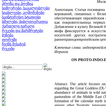
Моск
პროზა და პოეზია
სიმღერები, საგალობლები
Аннотация. Статья посвящена
სიახლეები, აღმოჩენები
верований, связанных с Велик
საინტერესო სტატიები
обеспечивающее евразийским о
ბმულები, ბიბლიოგრაფია
как покровительница первых 
ქართული იარაღი
Добавление к культу Великой 
რუკები და მარშრუტები
мифа фиксируется в искусств
ბუნება
носителей других ностратич
раннепраиндоевропейским цент
ფორუმი
ჩვენს შესახებ
Ключевые слова: индоевропейск
რუკები
Иерихон
ON PROTO-INDO-
Abstract. The article focuses on 
regarding the Great Goddess (IX-
abundance of animals in wild natu
pastoralists of the Middle East 
formation of the calendar myth i
among other Nostratic language