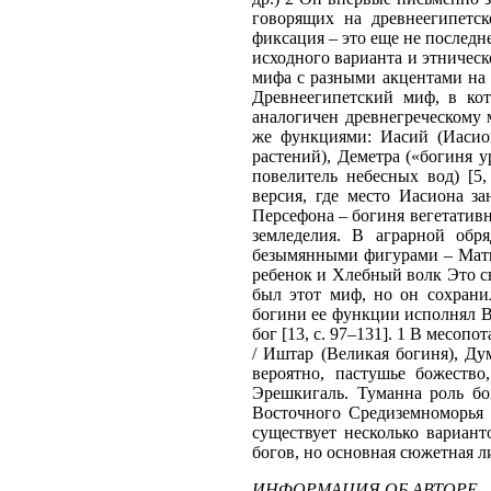
говорящих на древнеегипетск
фиксация – это еще не последн
исходного варианта и этническ
мифа с разными акцентами на 
Древнеегипетский миф, в кот
аналогичен древнегреческому
же функциями: Иасий (Иасион
растений), Деметра («богиня у
повелитель небесных вод) [5,
версия, где место Иасиона з
Персефона – богиня вегетативн
земледелия. В аграрной обр
безымянными фигурами – Мать
ребенок и Хлебный волк Это св
был этот миф, но он сохрани
богини ее функции исполнял В
бог [13, с. 97–131]. 1 В месо
/ Иштар (Великая богиня), Ду
вероятно, пастушье божество
Эрешкигаль. Туманна роль бо
Восточного Средиземноморья (
существует несколько вариан
богов, но основная сюжетная л
ИНФОРМАЦИЯ ОБ АВТОРЕ