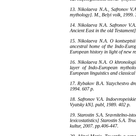
13. Nikolaeva N.A., Safronov V.A.
mythology]. M., Belyi volk, 1999. 
14. Nikolaeva N.A. Safronov V.A.
Ancient East in the old Testament
15. Nikolaeva N.A. O kontseptsii
ancestral home of the Indo-Europ
European history in light of new
16. Nikolaeva N.A. O khronologii 
layer of Indo-European mytholog
European linguistics and classical
17. Rybakov B.A. Yazychestvo dre
1994. 607 p.
18. Safronov V.A. Indoevropeiski
Vyatsky kN]. publ, 1989. 402 p.
19. Starostin S.A. Sravnitelno-ist
lexicostatistics] Starostin S.A. Tr
kultur, 2007. pp.406-447.