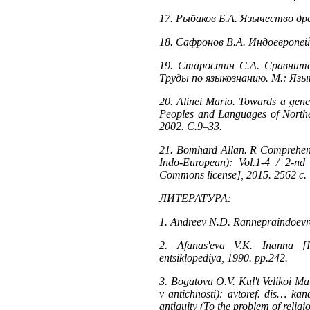
17. Рыбаков Б.А. Язычество древ
18. Сафронов В.А. Индоевропейс
19. Старостин С.А. Сравните
Труды по языкознанию. М.: Язык
20. Alinei Mario. Towards a gene
Peoples and Languages of Northe
2002. С.9–33.
21. Bomhard Allan. R Comprehensi
Indo-European): Vol.1-4 / 2-nd
Commons license], 2015. 2562 с.
ЛИТЕРАТУРА:
1. Andreev N.D. Rannepraindoevro
2. Afanas'eva V.K. Inanna [In
entsiklopediya, 1990. pp.242.
3. Bogatova O.V. Kul't Velikoi Ma
v antichnosti): avtoref. dis… ka
antiquity (To the problem of religio