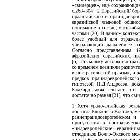
«свидерцев», еще сохраняющих 
с.268–304]. 2 Евразийский/ бор
праалтайского и праиндоевроп
евразийской языковой общно
понимание в состав, масштабы
частями [20]. В данном контек
более удобный для отражен
учитывающий дальнейшее рас
Согласно представлениям 1
афразийских, евразийских, пр
[6]. Поскольку авторы ностра
со временем возникли разночте
в ностратический праязык, а р
предков праиндоевропейского
гипотезой Н.Д.Андреева, до
Бомхард также считает, что 
достаточно разная [21], что св
1 Хотя урало-алтайская ветв
достигла Ближнего Востока, ме
раннепраиндоевропейском и 
присутствия в ностратичес
«индоевропейские» евразийцы
отледников Волго-Окского меж
др.) 2 Он впервые письменно з