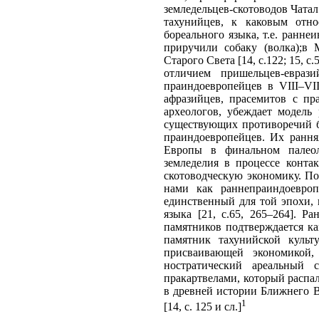
земледельцев-скотоводов Чатал
тахунийцев, к каковым отн
бореального языка, т.е. ранн
приручили собаку (волка);в
Старого Света [14, с.122; 15, 
отличием пришельцев-евраз
праиндоевропейцев в VIII–VII
афразийцев, прасемитов с пр
археологов, убеждает модель
существующих противоречий б
праиндоевропейцев. Их рання
Европы в финальном палеол
земледелия в процессе конта
скотоводческую экономику. П
нами как раннепраиндоевроп
единственный для той эпохи,
языка [21, с.65, 265–264]. 
памятников подтверждается ка
памятник тахунийской культ
присваивающей экономикой,
ностратический ареальный 
пракартвелами, который распал
в древней истории Ближнего В
1
[14, c. 125 и сл.]