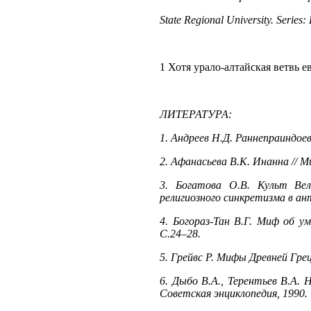
State Regional University. Series:
1 Хотя урало-алтайская ветвь 
ЛИТЕРАТУРА:
1. Андреев Н.Д. Раннепраиндоевр
2. Афанасьева В.К. Инанна // М
3. Богатова О.В. Культ Вел
религиозного синкретизма в ант
4. Богораз-Тан В.Г. Миф об у
С.24–28.
5. Грейвс Р. Мифы Древней Греци
6. Дыбо В.А., Терентьев В.А. 
Советская энциклопедия, 1990.