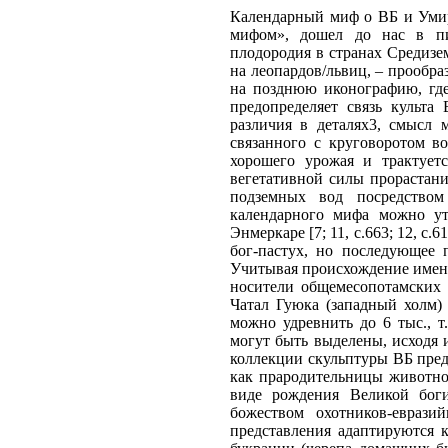
Календарный миф о ВБ и Умир
мифом», дошел до нас в пи
плодородия в странах Средизе
на леопардов/львиц, – прообра
на позднюю иконографию, где
предопределяет связь культ
различия в деталях3, смысл 
связанного с круговоротом в
хорошего урожая и трактует
вегетативной силы прорастани
подземных вод посредством
календарного мифа можно ут
Энмеркаре [7; 11, с.663; 12, с
бог-пастух, но последующее 
Учитывая происхождение имен 
носители общемесопотамских 
Чатал Гуюка (западный холм) 
можно удревнить до 6 тыс., т
могут быть выделены, исходя
коллекции скульптуры ВБ пред
как прародительницы животно
виде рождения Великой бог
божеством охотников-евраз
представления адаптируются 