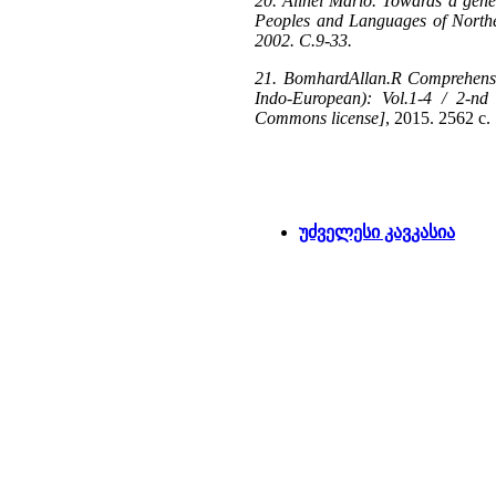
20. Alinei Mario. Towards a gene
Peoples and Languages of Northe
2002. С.9-33.
21. BomhardAllan.R Comprehensive
Indo-European): Vol.1-4 / 2-nd
Commons license]
, 2015. 2562 с.
უძველესი კავკასია