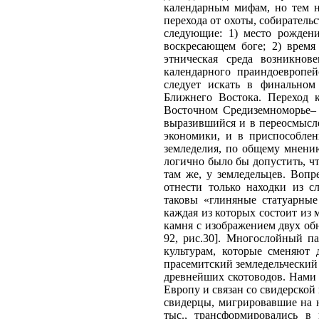
календарным мифам, но тем н
перехода от охоты, собиратель
следующие: 1) место рожден
воскресающем боге; 2) время
этническая среда возникнов
календарного праиндоевропей
следует искать в финальном
Ближнего Востока. Переход 
Восточном Средиземноморье– 
выразившийся и в переосмысл
экономики, и в приспособле
земледелия, по общему мнению
логично было бы допустить, ч
там же, у земледельцев. Воп
отнести только находки из с
таковы «глиняные статуарны
каждая из которых состоит из м
камня с изображением двух об
92, рис.30]. Многослойный п
культурам, которые сменяют 
прасемитский земледельческий
древнейших скотоводов. Нами 
Европу и связан со свидерской
свидерцы, мигрировавшие на ю
тыс., трансформировались в