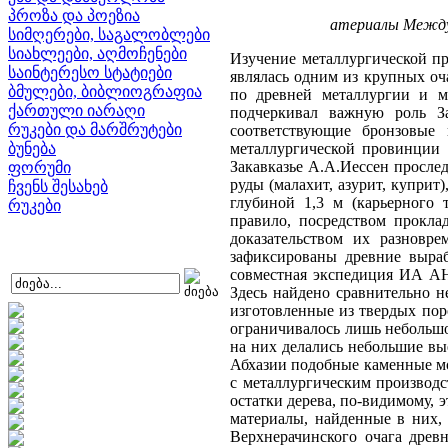
პროზა და პოეზია
атериалы Междун
სიმღერები, საგალობლები
სიახლეები, აღმოჩენები
Изучение металлургической про
საინტერესო სტატიები
являлась одним из крупных оч
ბმულები, ბიბლიოგრაფია
по древней металлургии и ме
ქართული იარაღი
подчеркивал важную роль За
რუკები და მარშრუტები
соответствующие бронзовые 
ბუნება
металлургической провинции 
Закавказье А.А.Иессен просле
ფორუმი
руды (малахит, азурит, куприт
ჩვენს შესახებ
глубиной 1,3 м (карьерного 
რუკები
правило, посредством прокла
доказательством их разновр
зафиксированы древние выраб
совместная экспедиция ИА АН
Здесь найдено сравнительно н
изготовленные из твердых пор
ограничивалось лишь небольшо
на них делались небольшие в
Абхазии подобные каменные мо
с металлургическим производс
остатки дерева, по-видимому, 
материалы, найденные в них,
Верхнерачинского очага древн