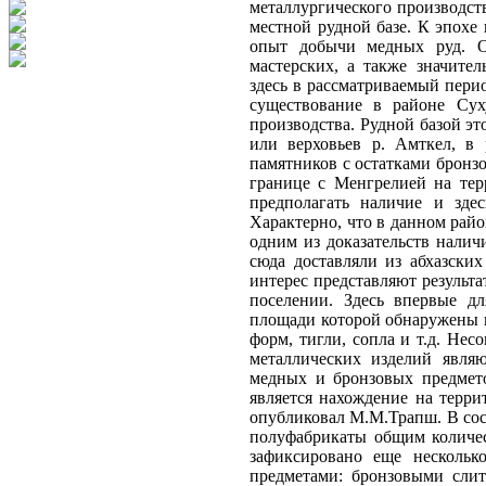
металлургического производств
местной рудной базе. К эпохе
опыт добычи медных руд. О
мастерских, а также значите
здесь в рассматриваемый пери
существование в районе Сух
производства. Рудной базой эт
или верховьев р. Амткел, в 
памятников с остатками бронзо
границе с Менгрелией на тер
предполагать наличие и зде
Характерно, что в данном рай
одним из доказательств налич
сюда доставляли из абхазских
интерес представляют резуль
поселении. Здесь впервые дл
площади которой обнаружены 
форм, тигли, сопла и т.д. Не
металлических изделий явля
медных и бронзовых предмето
является нахождение на терри
опубликовал М.М.Трапш. В сост
полуфабрикаты общим количес
зафиксировано еще нескольк
предметами: бронзовыми сли