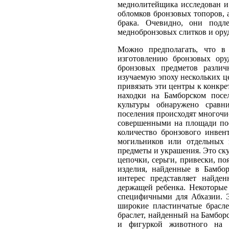
меднолитейщика исследован и 
обломков бронзовых топоров, 
брака. Очевидно, они подл
меднобронзовых слитков и ору
Можно предполагать, что в
изготовлению бронзовых ору
бронзовых предметов различ
изучаемую эпоху нескольких ц
привязать эти центры к конкр
находки на Бамборском посе
культуры обнаружено сравн
поселения происходят многочи
совершенными на площади пос
количество бронзового инвен
могильников или отдельных п
предметы и украшения. Это ск
цепочки, серьги, привески, п
изделия, найденные в Бамбор
интерес представляет найде
держащей ребенка. Некоторые
специфичными для Абхазии. Э
широкие пластинчатые брасл
браслет, найденный на Бамбор
и фигуркой животного на 