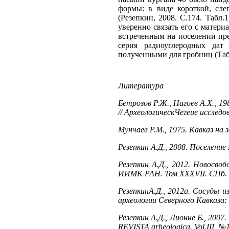
формы: в виде короткой, сл
(Резепкин, 2008. С.174. Табл.
уверенно связать его с матери
встреченным на поселении пре
серия радиоуглеродных дат
полученными для гробниц (Таб
Литература
Бетрозов Р.Ж., Нагоев А.Х., 198
// АрхеологическЧегеие исследо
Мунчаев Р.М., 1975. Кавказ на з
Резепкин А.Д., 2008. Поселение
Резепкин А.Д., 2012. Новосво
ИИМК РАН. Том XXXVII. СПб.
РезепкинА.Д., 2012а. Сосуды и
археологии Северного Кавказа:
Резепкин А.Д., Лионне Б., 2007
REVISTA arheologica. Vol.III, №1