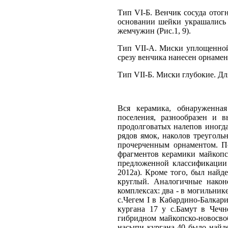
Тип VI-Б. Венчик сосуда отог
основании шейки украшались
жемчужин (Рис.1, 9).
Тип VII-А. Миски уплощенной
срезу венчика нанесен орнамент
Тип VII-Б. Миски глубокие. Для
Вся керамика, обнаруженная
поселения, разнообразен и в
продолговатых налепов иногда 
рядов ямок, наколов треугольн
прочерченным орнаментом. П
фрагментов керамики майкопск
предложенной классификации 
2012а). Кроме того, был найд
круглый. Аналогичные након
комплексах: два - в могильник
с.Чегем I в Кабардино-Балкари
кургана 17 у с.Бамут в Чечн
гибридном майкопско-новосвоб
насыпи кургана 40 было найд