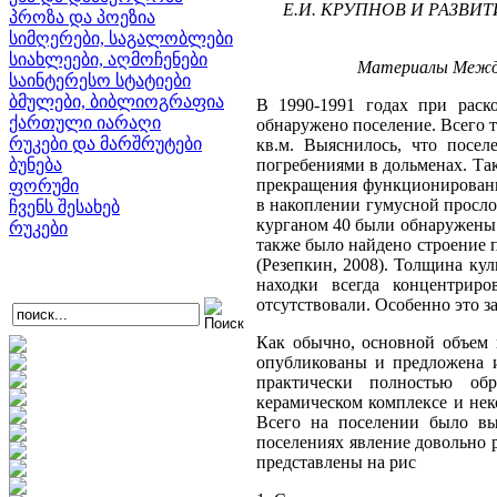
Е.И. КРУПНОВ И РАЗВИ
პროზა და პოეზია
სიმღერები, საგალობლები
სიახლეები, აღმოჩენები
Материалы Междун
საინტერესო სტატიები
ბმულები, ბიბლიოგრაფია
В 1990-1991 годах при рас
ქართული იარაღი
обнаружено поселение. Всего 
რუკები და მარშრუტები
кв.м. Выяснилось, что посе
ბუნება
погребениями в дольменах. Та
прекращения функционировани
ფორუმი
в накоплении гумусной просло
ჩვენს შესახებ
курганом 40 были обнаружены 
რუკები
также было найдено строение 
(Резепкин, 2008). Толщина кул
находки всегда концентриро
отсутствовали. Особенно это з
Как обычно, основной объем 
опубликованы и предложена и
практически полностью обр
керамическом комплексе и нек
Всего на поселении было вы
поселениях явление довольно 
представлены на рис