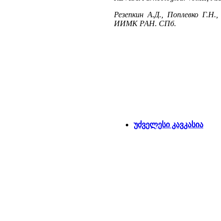
Резепкин А.Д., Поплевко Г.Н.
ИИМК РАН. СПб.
უძველესი კავკასია