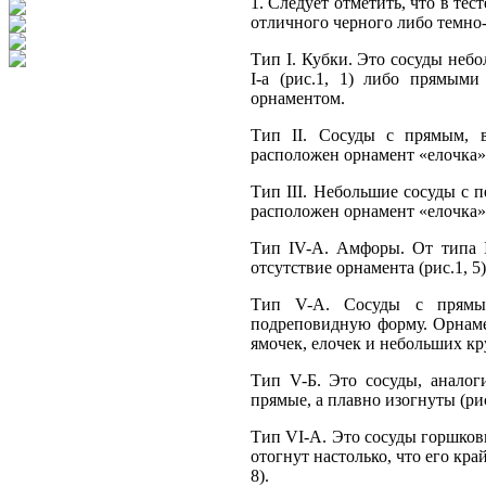
1. Следует отметить, что в те
отличного черного либо темно
Тип I. Кубки. Это сосуды небо
I-а (рис.1, 1) либо прямым
орнаментом.
Тип II. Сосуды с прямым, 
расположен орнамент «елочка».
Тип III. Небольшие сосуды с п
расположен орнамент «елочка» (
Тип IV-А. Амфоры. От типа I
отсутствие орнамента (рис.1, 5)
Тип V-А. Сосуды с прямы
подреповидную форму. Орнаме
ямочек, елочек и небольших кру
Тип V-Б. Это сосуды, аналог
прямые, а плавно изогнуты (рис.
Тип VI-A. Это сосуды горшко
отогнут настолько, что его кр
8).