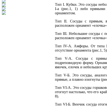
Тип I. Кубки. Это сосуды небо
I-а (рис.1, 1) либо прямыми
орнаментом.
Тип II. Сосуды с прямым, 
расположен орнамент «елочка».
Тип III. Небольшие сосуды с п
расположен орнамент «елочка» (
Тип IV-А. Амфоры. От типа I
отсутствие орнамента (рис.1, 5)
Тип V-А. Сосуды с прямы
подреповидную форму. Орнаме
ямочек, елочек и небольших кру
Тип V-Б. Это сосуды, аналог
прямые, а плавно изогнуты (рис.
Тип VI-A. Это сосуды горшко
отогнут настолько, что его кр
8).
Тип VI-Б. Венчик сосуда отог