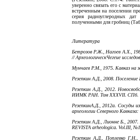
уверенно связать его с матери
встреченным на поселении пре
серия радиоуглеродных дат
полученными для гробниц (Табл
Литература
Бетрозов Р.Ж., Нагоев А.Х., 198
// АрхеологическЧегеие исследо
Мунчаев Р.М., 1975. Кавказ на з
Резепкин А.Д., 2008. Поселение
Резепкин А.Д., 2012. Новосво
ИИМК РАН. Том XXXVII. СПб.
РезепкинА.Д., 2012а. Сосуды и
археологии Северного Кавказа:
Резепкин А.Д., Лионне Б., 2007
REVISTA arheologica. Vol.III, №1
Резепкин А.Д., Поплевко Г.Н.