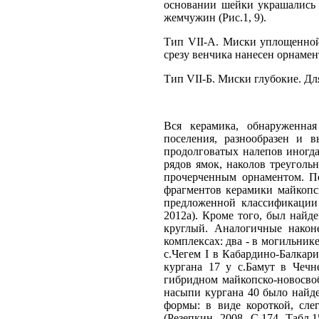
основании шейки украшались 
жемчужин (Рис.1, 9).
Тип VII-А. Миски уплощенной
срезу венчика нанесен орнамент
Тип VII-Б. Миски глубокие. Для
Вся керамика, обнаруженная
поселения, разнообразен и в
продолговатых налепов иногда 
рядов ямок, наколов треугольн
прочерченным орнаментом. По
фрагментов керамики майкопск
предложенной классификации 
2012а). Кроме того, был найд
круглый. Аналогичные након
комплексах: два - в могильник
с.Чегем I в Кабардино-Балкари
кургана 17 у с.Бамут в Чечн
гибридном майкопско-новосвоб
насыпи кургана 40 было найд
формы: в виде короткой, сл
(Резепкин, 2008. С.174. Табл.