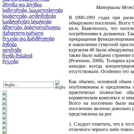
პროზა და პოეზია
Материалы Междун
სიმღერები, საგალობლები
სიახლეები, აღმოჩენები
В 1990-1991 годах при рас
საინტერესო სტატიები
обнаружено поселение. Всего 
ბმულები, ბიბლიოგრაფია
кв.м. Выяснилось, что посел
ქართული იარაღი
погребениями в дольменах. Та
რუკები და მარშრუტები
прекращения функционировани
ბუნება
в накоплении гумусной просло
курганом 40 были обнаружены 
ფორუმი
также было найдено строение 
ჩვენს შესახებ
(Резепкин, 2008). Толщина кул
რუკები
находки всегда концентриро
отсутствовали. Особенно это з
Как обычно, основной объем 
опубликованы и предложена и
практически полностью обр
керамическом комплексе и нек
Всего на поселении было вы
поселениях явление довольно 
представлены на рис
1. Следует отметить, что в те
отличного черного либо темно