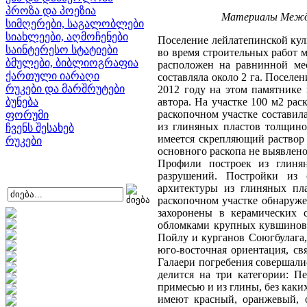
პროზა და პოეზია
Материалы Междун
სიმღერები, საგალობლები
სიახლეები, აღმოჩენები
Поселение лейлатепинской кул
საინტერესო სტატიები
во время строительных работ 
ბმულები, ბიბლიოგრაფია
расположен на равнинной мес
ქართული იარაღი
составляла около 2 га. Поселе
რუკები და მარშრუტები
2012 году на этом памятнике
ბუნება
автора. На участке 100 м2 ра
раскопочном участке составил
ფორუმი
из глиняных пластов толщино
ჩვენს შესახებ
имеется скрепляющий раствор 
რუკები
основного раскопа не выявлено
Профили построек из глинян
разрушений. Постройки из 
архитектуры из глиняных пла
раскопочном участке обнаруже
захоронены в керамических 
обломками крупных кувшинов. 
Пойлу и курганов Союгбулага, 
юго-восточная ориентация, св
Галаери погребения совершали
делится на три категории: Пе
примесью и из глины, без каки
имеют красный, оранжевый, о