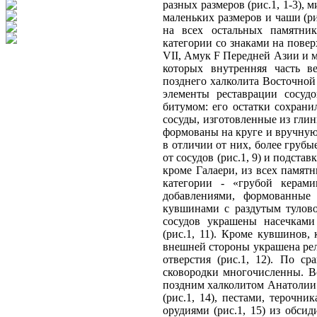
разных размеров (рис.1, 1-3), 
маленьких размеров и чаши (ри
на всех остальных памятник
категории со знаками на повер
VII, Амук F Передней Азии и 
которых внутренняя часть в
позднего халколита Восточной
элементы реставрации сосуд
битумом: его остатки сохрани
сосуды, изготовленные из гли
формованы на круге и вручную.
в отличии от них, более грубы
от сосудов (рис.1, 9) и подста
кроме Галаери, из всех памят
категории - «грубой керами
добавлениями, формованные 
кувшинами с раздутым тулово
сосудов украшены насечками
(рис.1, 11). Кроме кувшинов,
внешней стороны украшена рел
отверстия (рис.1, 12). По с
сковородки многочисленны. В
поздним халколитом Анатолии 
(рис.1, 14), пестами, терочни
орудиями (рис.1, 15) из обси