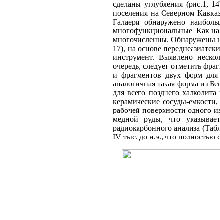
сделаны углубления (рис.1, 1
поселения на Северном Кавказ
Галаери обнаружено наибольш
многофункциональные. Как на 
многочисленны. Обнаружены нес
17), на основе переднеазиатск
инструмент. Выявлено нескол
очередь, следует отметить фра
и фрагментов двух форм для
аналогичная такая форма из Б
для всего позднего халколита
керамические сосуды-емкости,
рабочей поверхности одного и
медной руды, что указывае
радиокарбонного анализа (Табл
IV тыс. до н.э., что полностью