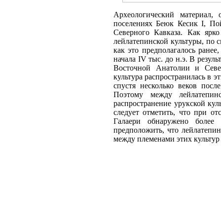
Археологический материал, 
поселениях Беюк Кесик I, По
Северного Кавказа. Как ярко
лейлатепинской культуры, по с
как это предполагалось ране
начала IV тыс. до н.э. В резу
Восточной Анатолии и Север
культура распространилась в эт
спустя несколько веков посл
Поэтому между лейлатепин
распространение урукской ку
следует отметить, что при от
Галаери обнаружено более
предположить, что лейлатепин
между племенами этих культур 