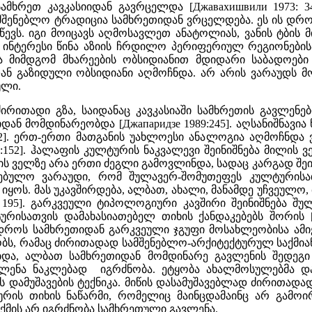
ამხრეთ კავკასიიდან გავრცელდა [Джавахишвили 1973: 34
მშენებლო ტრადიცია სამხრეთიდან ვრცელდება. ეს ის დრ
წევს. იგი მოიცავს აღმოსავლეთ ანატოლიას, ვანის ტბი
 ინტერესი წინა აზიის ჩრდილო პერიფერიულ რეგიონები
და მიმდგომ მხარეების ობსიდიანით მდიდარი საბადოებ
დან გაზიდული ობსიდიანი აღმოჩნდა. არ არის ვარაუდს 
ული.
ირითადი გზა, საიდანაც კავკასიაში სამხრეთის გავლე
დან მომდინარეობდა [Джапаридзе 1989:245]. აღსანიშნავია
:72]. ერთ-ერთი მათგანის უახლოესი ანალოგია აღმოჩნდ
2:152]. ჰალაფის კულტურის ნაკვალევი შეინიშნება მილის ვე
ს ველზე არა ერთი ძეგლი გამოვლინდა, სადაც კარგად შეინი
ბულო ვარაუდი, რომ შულავერ-შომუთეფეს კულტურისათ
ყოს. მას უკავშირდება, ალბათ, ახალი, მანამდე უჩვეულო, 
81: 195]. გარკვეული ტიპოლოგიური კავშირი შეინიშნება 
ისათვის დამახასიათებელ თიხის ქანდაკებებს შორის [А
დროს სამხრეთიდან გარკვეული ჯგუფი მოსახლეობისა ამი
ს, რამაც ძირითადად სამშენებლო-არქიტექტურულ საქმიანო
იბდა, ალბათ სამხრეთიდან მომდინარე გავლენის შედე
ვლენა ნაკლებად იგრძნობა. ეტყობა ახალმოსულებმა დ
ს დამუშავების ტექნიკა. მიწის დასამუშავებლად ძირითადა
რის თიხის ნაწარმი, რომელიც მაინცდამაინც არ გამოი
ქმის არ იგრძნობა სამხრეთული გავლენა.