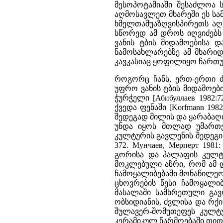
მესოპოტამიაში შესაძლოა ს
აღმოსავლეთ მხარეში ეს სა
ხმელთაშუაზღვისპირეთს აღ
სწორედ ამ დროს იღვიძებს
ვანის ტბის მიდამოებისა 
ნამოსახლარებზე ამ მხარი
კავკასიაც ყოფილიყო ჩართ
როგორც ჩანს, ერთ-ერთი ძ
უფრო ვანის ტბის მიდამოები
ჭურჭელი [Абибуллаев 1982
ქვედა ფენაში [Korfmann 198
შედეგად მილის და ყარაბაღი
უნდა იყოს მთლად უმართე
კულტურის გავლენის შედეგი ი
372. Мунчаев, Мерперт 19
გორისა და ჰალაფის კულტურ
მოკლებული აზრი, რომ ამ 
ჩამოყალიბებაში მონაწილეობ
ცხოვრების წესი ჩამოყალ
მასალაში სამხრეთული გა
ობსიდიანის, ძვლისა და რქი
შულავერ-შომუთეფეს კულტუ
კერამიკულ წარმოებაში თით