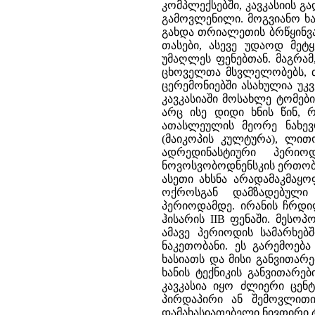
კომპლექსებში, კავკასიის 
გამოვლენილი. მოგვიანო ხა
გახდა თრიალეთის ბრწყინვა
თასები, ასევე უდაოდ მე
უმაღლეს ფენებთან. მაგრამ
ცხოველთა მსვლელობებს, თ
ცერემონიებში ასახულია უკ
კავკასიაში მოსახლე ტომები
არც ისე დიდი ხნის წინ, რ
ათასლეულის მეორე ნახევ
(მაიკოპის კულტურა), ლით
ადრედინასტიური პერიო
ნოვოსვობოდნენსკის ერთობი
ასეთი ახსნა არადამაკმაყო
ოქროსგან დამზადებული
პერიოდამდე. ირანის ჩრდილ
ჰისარის IIB ფენაში. მეს
ამავე პერიოდის სამარხებ
ნაკეთობანი. ეს გარემოებ
ხასიათს და მისი განვითა
ხანის ტექნიკის განვითარე
კავკასია იყო ძლიერი ცე
პირდაპირი ან შემოვლითი
დამახასიათებელი ნივთირი 