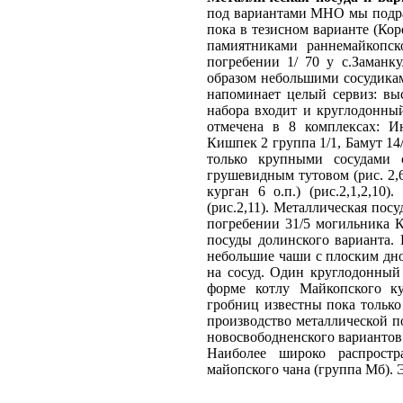
под вариантами МНО мы подра
пока в тезисном варианте (Кор
памиятниками раннемайкопск
погребении 1/ 70 у с.Заманк
образом небольшими сосудикам
напоминает целый сервиз: вы
набора входит и круглодонный
отмечена в 8 комплексах: Ин
Кишпек 2 группа 1/1, Бамут 14/
только крупными сосудами 
грушевидным тутовом (рис. 2,6
курган 6 о.п.) (рис.2,1,2,1
(рис.2,11). Металлическая посу
погребении 31/5 могильника 
посуды долинского варианта.
небольшие чаши с плоским дном 
на сосуд. Один круглодонный 
форме котлу Майкопского к
гробниц известны пока только 
производство металлической п
новосвободненского вариантов 
Наиболее широко распрост
майопского чана (группа Мб). 