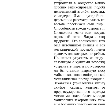
устроителя в обществе майк
хорошо зафиксировали подобн
непременный атрибут престиж
ее лидеров. Именно устройство
церемонии рассматривалась как
весьма престижен был пир,
Способность вождя устроить п
Символика котла или посуды
огромный котел Дагда - «хо
щедрости. Его волшебный коте
был источником знания и возр
металлической посудой племе
трапез», для которых погребал
Но нельзя упускать из виду,
связанную с культами возрожд
устраивать пиры в потусторонн
ли бы ставили дырявую посу
майкопско- новосвободненско
металлическая посуда входит 
Закавказья (триалетская куль
скифов, сармат, кельтов,
предгосударственного период
могилами знати более молодо
майкопских захоронениях фик
еще большую престижную роль 