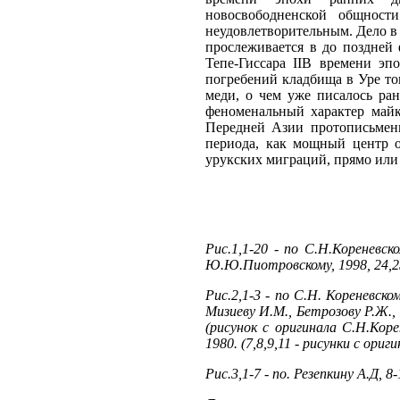
новосвободненской общност
неудовлетворительным. Дело в 
прослеживается в до поздней 
Тепе-Гиссара IIB времени эп
погребений кладбища в Уре то
меди, о чем уже писалось ране
феноменальный характер майк
Передней Азии протописьменн
периода, как мощный центр о
урукских миграций, прямо или
Рис.1,1-20 - по С.Н.Кореневско
Ю.Ю.Пиотровскому, 1998, 24,25
Рис.2,1-3 - по С.Н. Кореневском
Мизиеву И.М., Бетрозову Р.Ж., Н
(рисунок с оригинала С.Н.Корен
1980. (7,8,9,11 - рисунки с ориг
Рис.3,1-7 - по. Резепкину А.Д, 8-