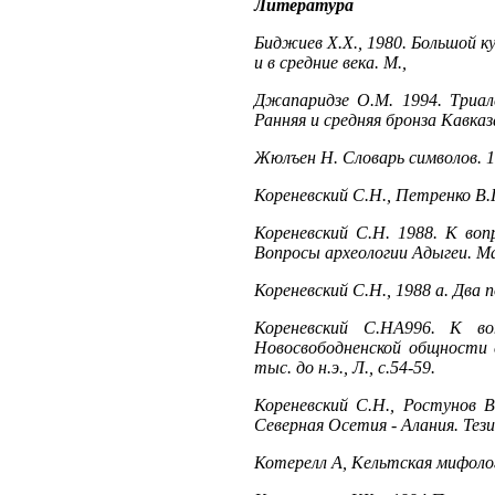
Литература
Биджиев X.X., 1980. Большой ку
и в средние века. М.,
Джапаридзе О.М. 1994. Триале
Ранняя и средняя бронза Кавказ
Жюлъен Н. Словарь символов. 
Кореневский С.Н., Петренко В.Г
Кореневский С.Н. 1988. К воп
Вопросы археологии Адыгеи. Ма
Кореневский С.Н., 1988 а. Два 
Кореневский С.НА996. К во
Новосвободненской общности с
тыс. до н.э., Л., с.54-59.
Кореневский С.Н., Ростунов B
Северная Осетия - Алания. Тез
Котерелл А, Кельтская мифолог