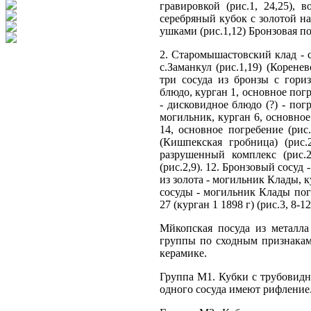
гравировкой (рис.1, 24,25), 
серебряный кубок с золотой на
ушками (рис.1,12) Бронзовая по
2. Старомышастовский клад - с
с.Заманкул (рис.1,19) (Корене
три сосуда из бронзы с гори
блюдо, курган 1, основное погр
- дисковидное блюдо (?) - пог
могильник, курган 6, основное 
14, основное погребение (рис
(Кишпекская гробница) (рис.
разрушенный комплекс (рис.2
(рис.2,9). 12. Бронзовый сосуд 
из золота - могильник Клады, к
сосуды - могильник Клады погр
27 (курган 1 1898 г) (рис.3, 8-1
Мйкопская посуда из металла
группы по сходным признакам
керамике.
Группа М1. Кубки с трубовидн
одного сосуда имеют рифление