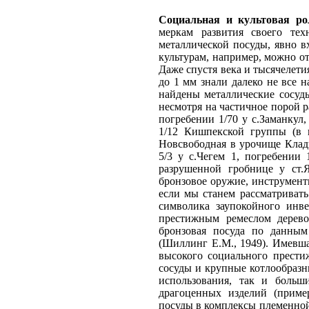
Социальная и культовая ро
меркам развития своего тех
металлической посуды, явно в
культурам, например, можно о
Даже спустя века и тысячелети
до 1 мм знали далеко не все 
найдены металлические сосуд
несмотря на частичное порой 
погребении 1/70 у с.Заманкул,
1/12 Кишпекской группы (в гр
Новсвободная в урочище Клады
5/3 у с.Чегем 1, погребении
разрушенной гробнице у ст.Я
бронзовое оружие, инструмент
если мы станем рассматриват
символика заупокойного инве
престижным ремеслом деревоо
бронзовая посуда по данны
(Шиллинг Е.М., 1949). Имевша
высокого социального прести
сосуды и крупные котлообразн
использования, так и больш
драгоценных изделий (приме
посуды в комплексы племенной