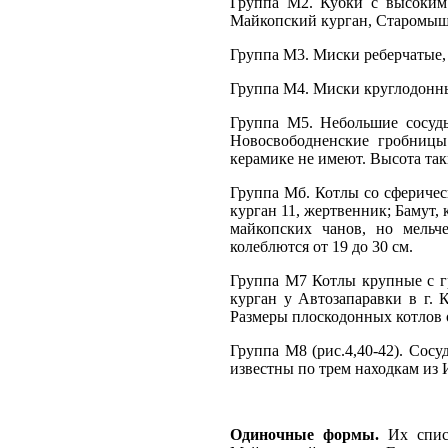
Группа М2. Кубки с высоким 
Майкопский курган, Старомыш
Группа М3. Миски реберчатые, 
Группа M4. Миски круглодонные
Группа М5. Небольшие сосуды
Новосвободненские гробницы
керамике не имеют. Высота так
Группа Мб. Котлы со сферичес
курган 11, жертвенник; Бамут, 
майкопских чанов, но мель
колеблются от 19 до 30 см.
Группа М7 Котлы крупные с г
курган у Автозапаравки в г. 
Размеры плоскодонных котлов о
Группа М8 (рис.4,40-42). Сос
известны по трем находкам из 
Одиночные формы.
Их спис