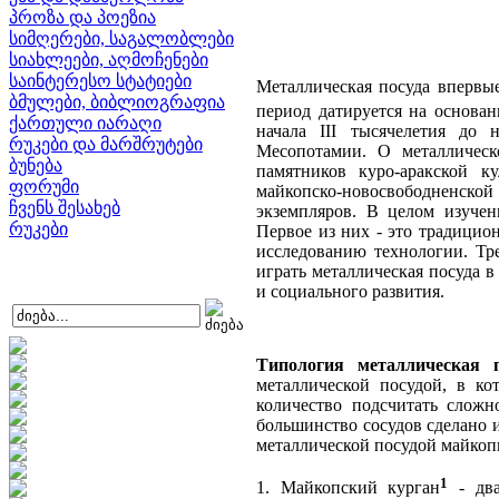
პროზა და პოეზია
სიმღერები, საგალობლები
სიახლეები, აღმოჩენები
საინტერესო სტატიები
Металлическая посуда впервые
ბმულები, ბიბლიოგრაფია
период датируется на основа
ქართული იარაღი
начала III тысячелетия до н
რუკები და მარშრუტები
Месопотамии. О металлическ
ბუნება
памятников куро-аракской к
ფორუმი
майкопско-новосвободненской 
ჩვენს შესახებ
экземпляров. В целом изучен
რუკები
Первое из них - это традицио
исследованию технологии. Тр
играть металлическая посуда 
и социального развития.
Типология металлическая п
металлической посудой, в к
количество подсчитать сложн
большинство сосудов сделано из
металлической посудой майкопц
1
1. Майкопский курган
- два