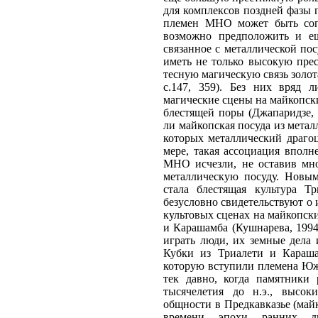
для комплексов поздней фазы 
племен МНО может быть сопос
возможно предположить и е
связанное с металлической по
иметь не только высокую пре
тесную магическую связь золота
с.147, 359). Без них вряд 
магические сцены на майкопск
блестящей поры (Джапаридзе, 
ли майкопская посуда из мета
которых металлический драго
мере, такая ассоциация впол
МНО исчезли, не оставив мно
металлическую посуду. Новым
стала блестящая культура Т
безусловно свидетельствуют о 
культовых сценах на майкопски
и Карашамба (Кушнарева, 1994
играть люди, их земные дела 
Кубки из Триалети и Караша
которую вступили племена Южн
тек давно, когда памятники 
тысячелетия до н.э., высок
общности в Предкавказье (май
времени эпохи ранних ди