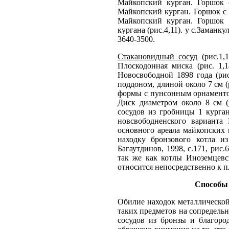
Майкопский курган. Горшок 
Майкопский курган. Горшок с 
Майкопский курган. Горшок 
кургана (рис.4,11). у с.Заманк
3640-3500.
Стакановидный сосуд
(рис.1,1
Плоскодонная миска (рис. 1,
Новосвободной 1898 года (рис
поддоном, длиной около 7 см 
формы с пунсонным орнаментом,
Диск диаметром около 8 см (
сосудов из гробницы 1 курган
новсвободненского варианта
основного ареала майкопских 
находку бронзового котла 
Багаутдинов, 1998, с.171, рис
так же как котлы Иноземцевс
относится непосредственно к 
Способы 
Обилие находок металлическо
таких предметов на сопредельн
сосудов из бронзы и благоро