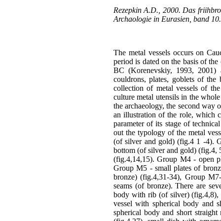
Rezepkin A.D., 2000. Das friihbro
Archaologie in Eurasien, band 10.
The metal vessels occurs on Cauca
period is dated on the basis of the
BC (Korenevskiy, 1993, 2001) a
couldrons, plates, goblets of the
collection of metal vessels of th
culture metal utensils in the whole
the archaeology, the second way of
an illustration of the role, which
parameter of its stage of technic
out the typology of the metal ves
(of silver and gold) (fig.4 1 -4)
bottom (of silver and gold) (fig.4
(fig.4,14,15). Group M4 - open pl
Group M5 - small plates of bronz
bronze) (fig.4,31-34), Group M7-
seams (of bronze). There are seve
body with rib (of silver) (fig.4,8)
vessel with spherical body and sh
spherical body and short straight 