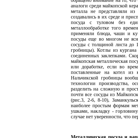
обращено внимание на то, что
аналоги среди майкопской керам
металла не представляли из
создавались в их среде и при
посуда с туловом без еди
металлообработке того време
применяли блюда, чаши и ку
посуды еще во многом не ясн
сосуды с толщиной листа до 
гробницы). Котлы из кургана
соединенных заклепками. Скор
майкопская металлическая посу
или доработке, если во врем
поставленные на котел из 
Нальчикской гробницы вообщ
технологии производства, о
разделить на сложную и прос
почти все сосуды из Майкопско
(рис.3, 2-6, 8-10), Заманкуль
наиболее простым формам мет
ушками, накладку - горловину 
случае нет уверенности, что пе
Металлическая посуда и вар