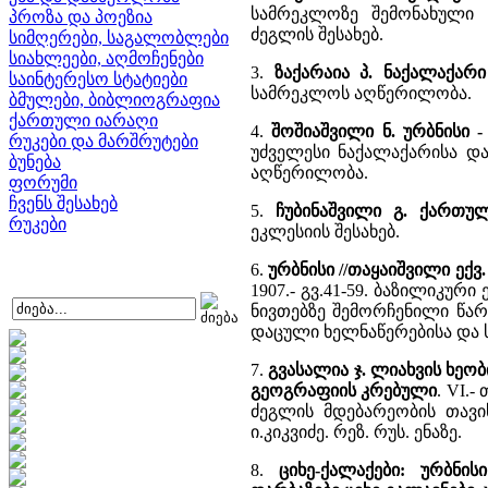
სამრეკლოზე შემონახულ
პროზა და პოეზია
ძეგლის შესახებ.
სიმღერები, საგალობლები
სიახლეები, აღმოჩენები
3.
ზაქარაია პ. ნაქალაქარი
საინტერესო სტატიები
სამრეკლოს აღწერილობა.
ბმულები, ბიბლიოგრაფია
ქართული იარაღი
4.
შოშიაშვილი ნ. ურბნისი 
რუკები და მარშრუტები
უძველესი ნაქალაქარისა და
ბუნება
აღწერილობა.
ფორუმი
ჩვენს შესახებ
5.
ჩუბინაშვილი გ. ქართუ
რუკები
ეკლესიის შესახებ.
6.
ურბნისი //თაყაიშვილი ექ
1907.- გვ.41-59. ბაზილიკუ
ნივთებზე შემორჩენილი წარ
დაცული ხელნაწერებისა და 
7.
გვასალია ჯ. ლიახვის ხე
გეოგრაფიის კრებული
. VI.-
ძეგლის მდებარეობის თავი
ი.კიკვიძე. რეზ. რუს. ენაზე.
8.
ციხე-ქალაქები: ურბნის